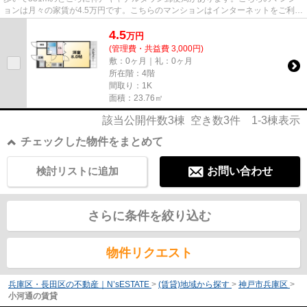
ョンは月々の家賃が4.5万円です。こちらのマンションはインターネットをご利用
いただけます。当社イチオシの...
4.5
万
円
(管理費・共益費 3,000円)
敷：0ヶ月｜礼：0ヶ月
所在階：4階
間取り：1K
面積：23.76㎡
該当公開件数
3
棟 空き数
3
件
1-3
棟表示
チェックした物件をまとめて
検討リストに追加
お問い合わせ
さらに条件を絞り込む
物件リクエスト
兵庫区・長田区の不動産｜N’sESTATE
>
(賃貸)地域から探す
>
神戸市兵庫区
>
小河通の賃貸