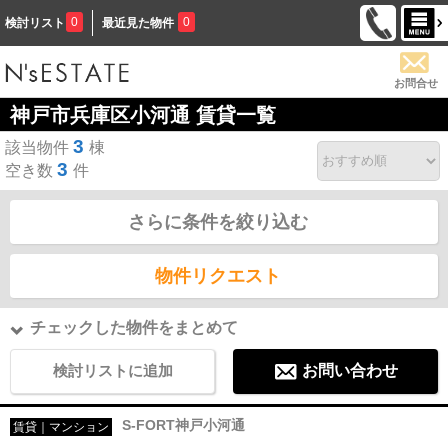
0
0
検討リスト
最近見た物件
お問合せ
神戸市兵庫区小河通 賃貸一覧
3
該当物件
棟
3
空き数
件
さらに条件を絞り込む
物件リクエスト
チェックした物件をまとめて
検討リストに追加
お問い合わせ
S-FORT神戸小河通
賃貸｜マンション