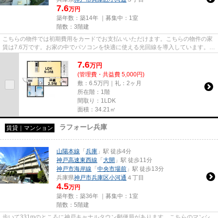
7.6
万円
築年数：築14年 ｜募集中：
1室
階数：3階建
こちらの物件では初期費用をカードでお支払いいただけます。こちらの物件の家
賃は7.6万です。お家の中でパソコンを快適に使える光回線を導入しています。当
社イチオシの物件の「ハイム...
7.6
万
円
(管理費・共益費 5,000円)
敷：6.5万円｜礼：2ヶ月
所在階：1階
間取り：1LDK
面積：34.21㎡
ラフォーレ兵庫
賃貸｜マンション
山陽本線
「
兵庫
」駅 徒歩4分
神戸高速東西線
「
大開
」駅 徒歩11分
神戸市海岸線
「
中央市場前
」駅 徒歩13分
兵庫県
神戸市兵庫区
小河通
４丁目
4.5
万円
築年数：築36年 ｜募集中：
1室
階数：5階建
歩いて331mのところに神戸キャナルタウン郵便局があります。こちらのマンシ