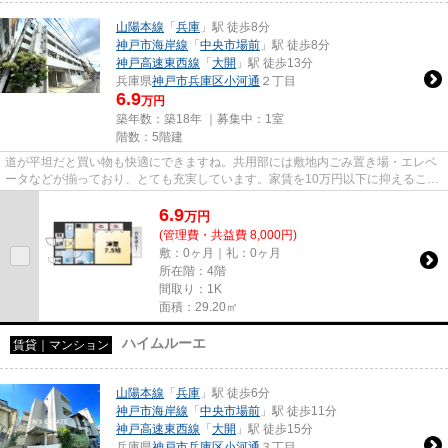
山陽本線
「
兵庫
」駅 徒歩8分
神戸市海岸線
「
中央市場前
」駅 徒歩8分
神戸高速東西線
「
大開
」駅 徒歩13分
兵庫県
神戸市兵庫区
小河通
２丁目
6.9
万円
築年数：築18年 ｜募集中：
1室
階数：5階建
道が平坦だと買い物も快適にできますね。共用部には敷地内ごみ置き場・エレベ
ータなどが揃っており、とても充実しています。家賃を10万円以下に抑えること
ができます。パソコンを快適...
6.9
万
円
(管理費・共益費 8,000円)
敷：0ヶ月｜礼：0ヶ月
所在階：4階
間取り：1K
面積：29.20㎡
ハイムルーエ
賃貸｜マンション
山陽本線
「
兵庫
」駅 徒歩6分
神戸市海岸線
「
中央市場前
」駅 徒歩11分
神戸高速東西線
「
大開
」駅 徒歩15分
兵庫県
神戸市兵庫区
小河通
３丁目