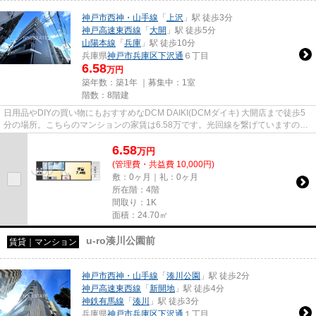
神戸市西神・山手線
「
上沢
」駅 徒歩3分
神戸高速東西線
「
大開
」駅 徒歩5分
山陽本線
「
兵庫
」駅 徒歩10分
兵庫県
神戸市兵庫区
下沢通
６丁目
6.58
万円
築年数：築1年 ｜募集中：
1室
階数：8階建
日用品やDIYの買い物にもおすすめなDCM DAIKI(DCMダイキ) 大開店まで徒歩5
分の場所。こちらのマンションの家賃は6.58万です。光回線を繋げていますので
通信が早く快適にパソコンが使え...
6.58
万
円
(管理費・共益費 10,000円)
敷：0ヶ月｜礼：0ヶ月
所在階：4階
間取り：1K
面積：24.70㎡
u-ro湊川公園前
賃貸｜マンション
神戸市西神・山手線
「
湊川公園
」駅 徒歩2分
神戸高速東西線
「
新開地
」駅 徒歩4分
神鉄有馬線
「
湊川
」駅 徒歩3分
兵庫県
神戸市兵庫区
下沢通
１丁目