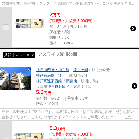
の物件です。調べ物ラクラク、光回線で早い通信速度でパソコンが使用できま
す。気になるイチオシ物件情報...
7
万
円
(管理費・共益費 7,000円)
敷：0ヶ月｜礼：1ヶ月
所在階：8階
間取り：1K
面積：28.28㎡
アスライフ湊川公園
賃貸｜マンション
神戸市西神・山手線
「
湊川公園
」駅 徒歩2分
神鉄有馬線
「
湊川
」駅 徒歩2分
神戸高速東西線
「
新開地
」駅 徒歩6分
兵庫県
神戸市兵庫区
下沢通
１丁目
5.3
万円
築年数：築22年 ｜募集中：
1室
階数：10階建
神戸上沢郵便局まで211mです。賃料10万円以下をご希望のお客様、ぜひお問い
合わせください。こちらの物件はインターネットをご利用いただけます。こだわ
りポイント満載のアスライフ湊...
5.3
万
円
(管理費・共益費 7,000円)