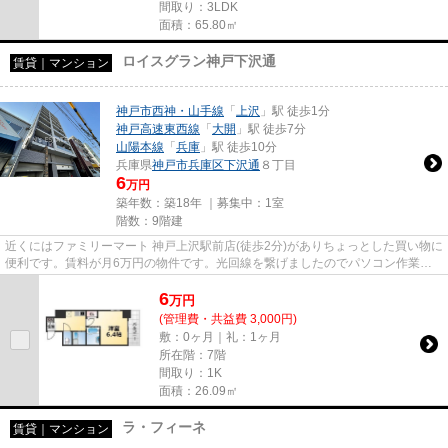
間取り：3LDK
面積：65.80㎡
ロイスグラン神戸下沢通
賃貸｜マンション
神戸市西神・山手線
「
上沢
」駅 徒歩1分
神戸高速東西線
「
大開
」駅 徒歩7分
山陽本線
「
兵庫
」駅 徒歩10分
兵庫県
神戸市兵庫区
下沢通
８丁目
6
万円
築年数：築18年 ｜募集中：
1室
階数：9階建
近くにはファミリーマート 神戸上沢駅前店(徒歩2分)がありちょっとした買い物に
便利です。賃料が月6万円の物件です。光回線を繋げましたのでパソコン作業が
スムーズです。「ロイスグラ...
6
万
円
(管理費・共益費 3,000円)
敷：0ヶ月｜礼：1ヶ月
所在階：7階
間取り：1K
面積：26.09㎡
ラ・フィーネ
賃貸｜マンション