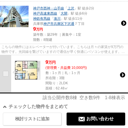
神戸市西神・山手線
「
上沢
」駅 徒歩2分
神戸高速東西線
「
大開
」駅 徒歩6分
神鉄有馬線
「
湊川
」駅 徒歩11分
兵庫県
神戸市兵庫区
下沢通
７丁目
9
万円
築年数：築29年 ｜募集中：
1室
階数：8階建
こちらの物件にはエレベーターが付いています。こちらは月々の家賃が9万円の
物件です。光回線を繋げていますので通信が早く快適にパソコンが使えます。
「ラ・フィーネ」の物件情報をお...
9
万
円
(管理費・共益費 10,000円)
敷：1ヶ月｜礼：1ヶ月
所在階：3階
間取り：2LDK
面積：62.48㎡
該当公開件数
8
棟 空き数
9
件
1-8
棟表示
チェックした物件をまとめて
検討リストに追加
お問い合わせ