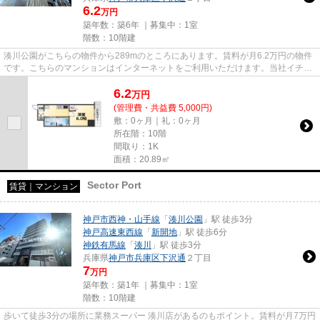
6.2
万円
築年数：築6年 ｜募集中：
1室
階数：10階建
湊川公園がこちらの物件から289mのところにあります。賃料が月6.2万円の物件
です。こちらのマンションはインターネットをご利用いただけます。当社イチオ
シの物件の「u-ro湊川公園前」...
6.2
万
円
(管理費・共益費 5,000円)
敷：0ヶ月｜礼：0ヶ月
所在階：10階
間取り：1K
面積：20.89㎡
Sector Port
賃貸｜マンション
神戸市西神・山手線
「
湊川公園
」駅 徒歩3分
神戸高速東西線
「
新開地
」駅 徒歩6分
神鉄有馬線
「
湊川
」駅 徒歩3分
兵庫県
神戸市兵庫区
下沢通
２丁目
7
万円
築年数：築1年 ｜募集中：
1室
階数：10階建
歩いて徒歩3分の場所に業務スーパー 湊川店があるのもポイント。賃料が月7万円