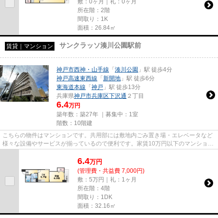
敷：0ヶ月｜礼：0ヶ月
所在階：2階
間取り：1K
面積：26.84㎡
サンクラッソ湊川公園駅前
賃貸｜マンション
神戸市西神・山手線
「
湊川公園
」駅 徒歩4分
神戸高速東西線
「
新開地
」駅 徒歩6分
東海道本線
「
神戸
」駅 徒歩13分
兵庫県
神戸市兵庫区
下沢通
２丁目
6.4
万円
築年数：築27年 ｜募集中：
1室
階数：10階建
こちらの物件はマンションです。共用部には敷地内ごみ置き場・エレベータなど
様々な設備やサービスが揃っているので便利です。家賃10万円以下のマンション
をお探しのお客様におすすめ...
6.4
万
円
(管理費・共益費 7,000円)
敷：5万円｜礼：1ヶ月
所在階：4階
間取り：1DK
面積：32.16㎡