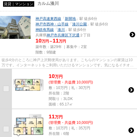
カルム湊川
賃貸｜マンション
神戸高速東西線
「
新開地
」駅 徒歩6分
神戸市西神・山手線
「
湊川公園
」駅 徒歩6分
神鉄有馬線
「
湊川
」駅 徒歩6分
兵庫県
神戸市兵庫区
下沢通
２丁目
10
11
万円～
万円
築年数：築29年 ｜募集中：
2室
階数：9階建
徒歩4分のところに神戸上沢郵便局があります。こちらのマンションの家賃は10
万です。インターネットをご利用いただけるマンションです。気になるイチオシ
物件情報：「カルム湊川」。神...
10
万
円
(管理費・共益費 10,000円)
敷：10万円｜礼：30万円
所在階：2階
間取り：3LDK
面積：65.17㎡
11
万
円
(管理費・共益費 10,000円)
敷：10万円｜礼：35万円
所在階：6階