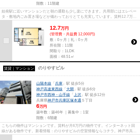
階数：11階建
始発駅に近いマンションだと朝の通勤も少し楽にできます。共用部にはエレベー
タ・敷地内ごみ置き場などが備わっておりとても充実しています。賃料12.7万円
の物件です。光回線を繋げて...
12.7
万
円
(管理費・共益費 12,000円)
敷：0ヶ月｜礼：0ヶ月
所在階：11階
間取り：1LDK
面積：48.51㎡
のりやすビル
賃貸｜マンション
山陽本線
「
兵庫
」駅 徒歩5分
神戸高速東西線
「
大開
」駅 徒歩6分
神戸市西神・山手線
「
上沢
」駅 徒歩12分
兵庫県
神戸市兵庫区
塚本通
５丁目
6
万円
築年数：築46年 ｜募集中：
1室
階数：6階建
こちらの物件はマンションです。賃料が月6万円の物件です。インターネット回
線がある物件です。新着情報：のりやすビルの空室情報ならコチラ。神戸市兵庫
区エリアにある賃貸情報のこと...