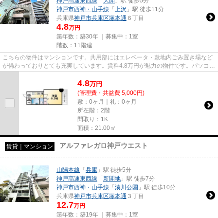
神戸高速東西線
「
大開
」駅 徒歩5分
神戸市西神・山手線
「
上沢
」駅 徒歩11分
兵庫県
神戸市兵庫区
塚本通
６丁目
4.8
万円
築年数：築30年 ｜募集中：
1室
階数：11階建
こちらの物件はマンションです。共用部にはエレベータ・敷地内ごみ置き場など
が備わっておりとても充実しています。賃料4.8万円が魅力の物件です。パソコン
作業が多い方にはもってこい...
4.8
万
円
(管理費・共益費 5,000円)
敷：0ヶ月｜礼：0ヶ月
所在階：2階
間取り：1K
面積：21.00㎡
アルファレガロ神戸ウエスト
賃貸｜マンション
山陽本線
「
兵庫
」駅 徒歩5分
神戸高速東西線
「
新開地
」駅 徒歩7分
神戸市西神・山手線
「
湊川公園
」駅 徒歩10分
兵庫県
神戸市兵庫区
塚本通
３丁目
12.7
万円
築年数：築19年 ｜募集中：
1室