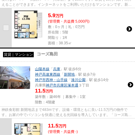
えることができます。インターネットをご利用いただけるマンションです。新着
情報：NEO壱番館の空室情報な...
5.9
万
円
(管理費・共益費 5,000円)
敷：0ヶ月｜礼：0万円
所在階：5階
間取り：1R
面積：38.35㎡
コーズ島田
賃貸｜マンション
山陽本線
「
兵庫
」駅 徒歩6分
神戸高速東西線
「
新開地
」駅 徒歩7分
神戸市西神・山手線
「
湊川公園
」駅 徒歩14分
兵庫県
神戸市兵庫区
塚本通
３丁目
11.5
万円
築年数：築46年 ｜募集中：
1室
階数：4階建
神鉄食彩館 新開地店まで483mです。設備・環境ともに良い11.5万円の物件で
す。お家の中でパソコンを快適に使える光回線を導入しています。「コーズ島
田」の物件情報をお探しならお気軽...
11.5
万
円
(管理費・共益費 -)