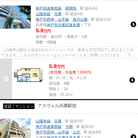
神戸高速東西線
「
新開地
」駅 徒歩4分
山陽本線
「
兵庫
」駅 徒歩5分
神戸市西神・山手線
「
湊川公園
」駅 徒歩11分
兵庫県
神戸市兵庫区
塚本通
１丁目
5.9
万円
築年数：築20年 ｜募集中：
1室
階数：9階建
この物件は駅から徒歩4分のマンションです。家賃を10万円以下に抑えることが
できます。こちらのマンションはインターネットをご利用いただけます。「ラ・
ウェゾン塚本通」のここがイチ...
5.9
万
円
(管理費・共益費 7,000円)
敷：0ヶ月｜礼：0ヶ月
所在階：9階
間取り：1K
面積：25.16㎡
アスヴェル兵庫駅前
賃貸｜マンション
山陽本線
「
兵庫
」駅 徒歩3分
神戸高速東西線
「
大開
」駅 徒歩3分
神戸市西神・山手線
「
上沢
」駅 徒歩8分
兵庫県
神戸市兵庫区
塚本通
７丁目