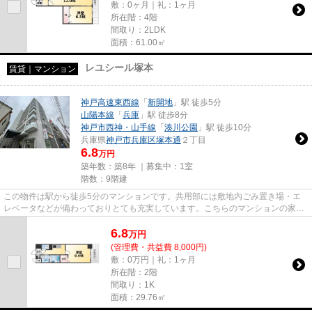
敷：0ヶ月｜礼：1ヶ月
所在階：4階
間取り：2LDK
面積：61.00㎡
レユシール塚本
賃貸｜マンション
神戸高速東西線
「
新開地
」駅 徒歩5分
山陽本線
「
兵庫
」駅 徒歩8分
神戸市西神・山手線
「
湊川公園
」駅 徒歩10分
兵庫県
神戸市兵庫区
塚本通
２丁目
6.8
万円
築年数：築8年 ｜募集中：
1室
階数：9階建
この物件は駅から徒歩5分のマンションです。共用部には敷地内ごみ置き場・エ
レベータなどが備わっておりとても充実しています。こちらのマンションの家賃
は6.8万です。調べ物ラクラク...
6.8
万
円
(管理費・共益費 8,000円)
敷：0万円｜礼：1ヶ月
所在階：2階
間取り：1K
面積：29.76㎡