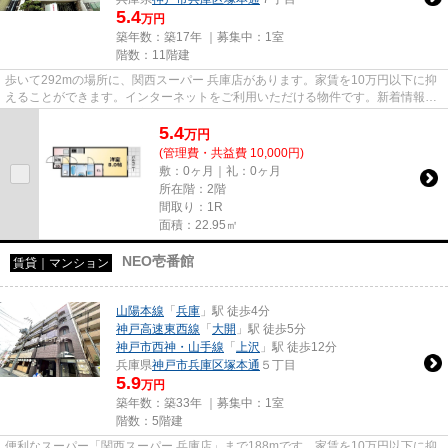
5.4
万円
築年数：築17年 ｜募集中：
1室
階数：11階建
歩いて292mの場所に、関西スーパー 兵庫店があります。家賃を10万円以下に抑
えることができます。インターネットをご利用いただける物件です。新着情報：
アスヴェル兵庫駅前の空室情報...
5.4
万
円
(管理費・共益費 10,000円)
敷：0ヶ月｜礼：0ヶ月
所在階：2階
間取り：1R
面積：22.95㎡
NEO壱番館
賃貸｜マンション
山陽本線
「
兵庫
」駅 徒歩4分
神戸高速東西線
「
大開
」駅 徒歩5分
神戸市西神・山手線
「
上沢
」駅 徒歩12分
兵庫県
神戸市兵庫区
塚本通
５丁目
5.9
万円
築年数：築33年 ｜募集中：
1室
階数：5階建
便利なスーパー「関西スーパー 兵庫店」まで188mです。家賃を10万円以下に抑