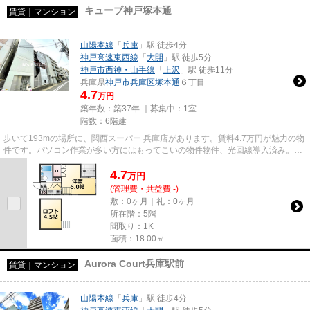
キューブ神戸塚本通
賃貸｜マンション
山陽本線
「
兵庫
」駅 徒歩4分
神戸高速東西線
「
大開
」駅 徒歩5分
神戸市西神・山手線
「
上沢
」駅 徒歩11分
兵庫県
神戸市兵庫区
塚本通
６丁目
4.7
万円
築年数：築37年 ｜募集中：
1室
階数：6階建
歩いて193mの場所に、関西スーパー 兵庫店があります。賃料4.7万円が魅力の物
件です。パソコン作業が多い方にはもってこいの物件物件、光回線導入済み。
「キューブ神戸塚本通」の物件...
4.7
万
円
(管理費・共益費 -)
敷：0ヶ月｜礼：0ヶ月
所在階：5階
間取り：1K
面積：18.00㎡
Aurora Court兵庫駅前
賃貸｜マンション
山陽本線
「
兵庫
」駅 徒歩4分