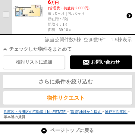
6
万
円
(管理費・共益費 2,000円)
敷：0ヶ月｜礼：0ヶ月
所在階：3階
間取り：1R
面積：39.10㎡
該当公開件数
9
棟 空き数
9
件
1-9
棟表示
チェックした物件をまとめて
検討リストに追加
お問い合わせ
さらに条件を絞り込む
物件リクエスト
兵庫区・長田区の不動産｜N’sESTATE
>
(賃貸)地域から探す
>
神戸市兵庫区
>
塚本通の賃貸
ページトップに戻る