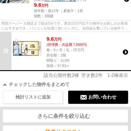
9.6
万円
築年数：築12年 ｜募集中：
1室
階数：3階建
関西スーパー 大開店まで徒歩5分です。家賃10万円以下の物件をお探しのお客様
におすすめです。パソコンを快適に使いたい方に、光回線を繋いでいる物件で
す。「メゾンエトワール神戸中...
9.6
万
円
(管理費・共益費 7,000円)
敷：0ヶ月｜礼：25万円
所在階：2階
間取り：1LDK
面積：37.83㎡
該当公開件数
2
棟 空き数
2
件
1-2
棟表示
チェックした物件をまとめて
検討リストに追加
お問い合わせ
さらに条件を絞り込む