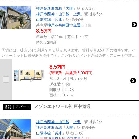
神戸高速東西線
「
大開
」駅 徒歩3分
神戸市西神・山手線
「
上沢
」駅 徒歩5分
山陽本線
「
兵庫
」駅 徒歩8分
兵庫県
神戸市兵庫区
中道通
８丁目
8.5
万円
築年数：築11年 ｜募集中：
1室
階数：2階建
周辺には、徒歩3分で利用できる駅があります。賃料が月8.5万円の物件です。イ
ンターネット回線がある物件です。こだわりポイント満載のディアコート中道
8。できるだけ早めに不動産情報...
8.5
万
円
(管理費・共益費 6,000円)
敷：0ヶ月｜礼：2ヶ月
所在階：1階
間取り：1LDK
面積：30.61㎡
メゾンエトワール神戸中道通
賃貸｜アパート
神戸市西神・山手線
「
上沢
」駅 徒歩2分
神戸高速東西線
「
大開
」駅 徒歩4分
山陽本線
「
兵庫
」駅 徒歩9分
兵庫県
神戸市兵庫区
中道通
９丁目