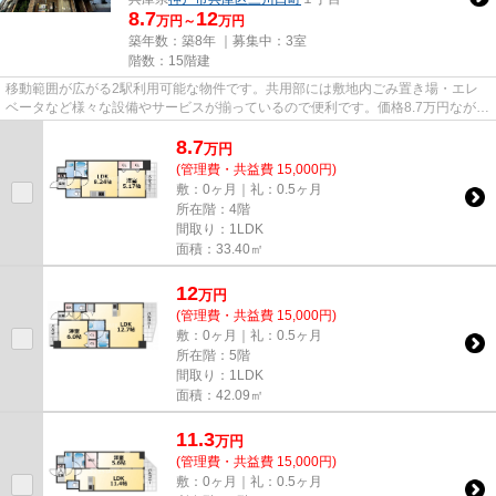
8.7
12
万円～
万円
築年数：築8年 ｜募集中：
3室
階数：15階建
移動範囲が広がる2駅利用可能な物件です。共用部には敷地内ごみ置き場・エレ
ベータなど様々な設備やサービスが揃っているので便利です。価格8.7万円ながら
充実した設備のこちらの物件...
8.7
万
円
(管理費・共益費 15,000円)
敷：0ヶ月｜礼：0.5ヶ月
所在階：4階
間取り：1LDK
面積：33.40㎡
12
万
円
(管理費・共益費 15,000円)
敷：0ヶ月｜礼：0.5ヶ月
所在階：5階
間取り：1LDK
面積：42.09㎡
11.3
万
円
(管理費・共益費 15,000円)
敷：0ヶ月｜礼：0.5ヶ月