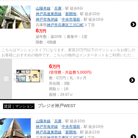
山陽本線
「
兵庫
」駅 徒歩6分
神戸高速東西線
「
新開地
」駅 徒歩10分
神戸市海岸線
「
中央市場前
」駅 徒歩16分
兵庫県
神戸市兵庫区
三川口町
３丁目
6
万円
築年数：築20年 ｜募集中：
1室
階数：4階建
こちらはマンションタイプになります。家賃10万円以下のマンションをお探しの
お客様におすすめの物件です。こちらの物件はインターネットをご利用いただけ
ます。新着情報：ルミエール...
6
万
円
(管理費・共益費 5,000円)
敷：0万円｜礼：0ヶ月
所在階：3階
間取り：1R
面積：28.67㎡
プレジオ神戸WEST
賃貸｜マンション
山陽本線
「
兵庫
」駅 徒歩10分
神戸市海岸線
「
中央市場前
」駅 徒歩10分
神戸高速東西線
「
新開地
」駅 徒歩12分
兵庫県
神戸市兵庫区
三川口町
１丁目