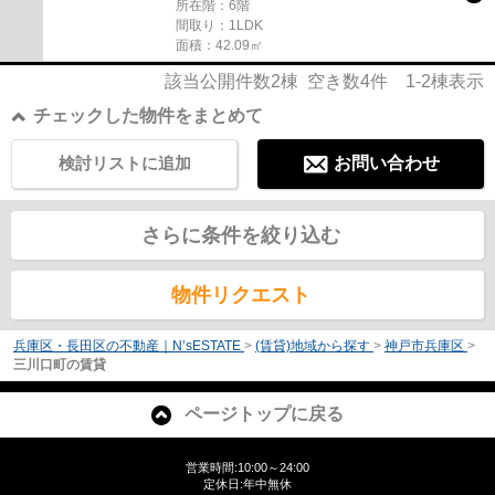
所在階：6階
間取り：1LDK
面積：42.09㎡
該当公開件数
2
棟 空き数
4
件
1-2
棟表示
チェックした物件をまとめて
検討リストに追加
お問い合わせ
さらに条件を絞り込む
物件リクエスト
兵庫区・長田区の不動産｜N’sESTATE
>
(賃貸)地域から探す
>
神戸市兵庫区
>
三川口町の賃貸
ページトップに戻る
営業時間:10:00～24:00
定休日:年中無休