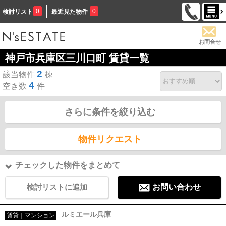
0
0
検討リスト
最近見た物件
お問合せ
神戸市兵庫区三川口町 賃貸一覧
2
該当物件
棟
4
空き数
件
さらに条件を絞り込む
物件リクエスト
チェックした物件をまとめて
検討リストに追加
お問い合わせ
ルミエール兵庫
賃貸｜マンション