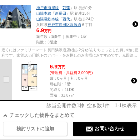
神戸市海岸線
「
苅藻
」駅 徒歩1分
山陽本線
「
新長田
」駅 徒歩15分
山陽電鉄本線
「
西代
」駅 徒歩24分
兵庫県
神戸市長田区
浜添通
６丁目
6.9
万円
築年数：築8年 ｜募集中：
1室
階数：3階建
近くにはファミリーマート 長田浜添通店(徒歩2分)がありちょっとした買い物に便
利です。家賃10万円以下のアパートをお探しのお客様におすすめです。光回線を
繋げていますので通信が早...
6.9
万
円
(管理費・共益費 3,000円)
敷：0ヶ月｜礼：0ヶ月
所在階：1階
間取り：1LDK
面積：31.87㎡
該当公開件数
1
棟 空き数
1
件
1-1
棟表示
チェックした物件をまとめて
検討リストに追加
お問い合わせ