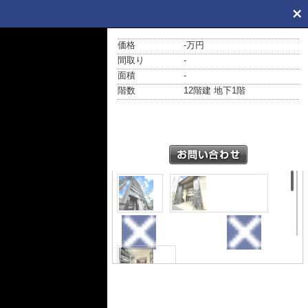
価格
-万円
間取り
-
面積
-
階数
12階建 地下1階
外観
エントランス
駐車場