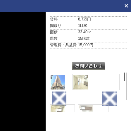
賃料
8.7万円
間取り
1LDK
面積
33.40㎡
階数
15階建
管理費・共益費
15,000円
外観
居間・リビング
その他
キッチン