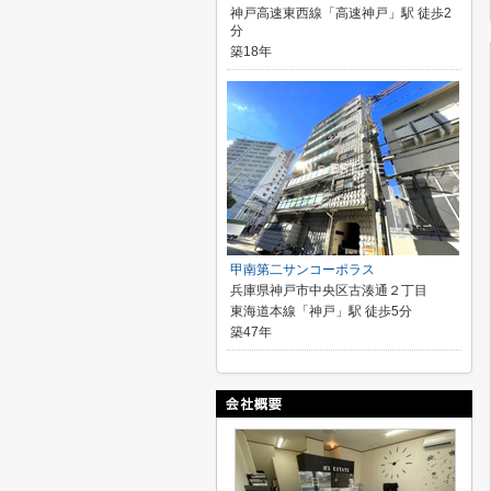
神戸高速東西線「高速神戸」駅 徒歩2
分
築18年
甲南第二サンコーポラス
兵庫県神戸市中央区古湊通２丁目
東海道本線「神戸」駅 徒歩5分
築47年