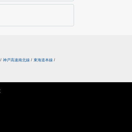
/
神戸高速南北線
/
東海道本線
/
E