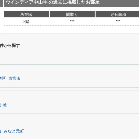
ウインディア中山手
の過去に掲載したお部屋
所在階
間取り
専有面積
2階
***
***
件から探す
磨区
西宮市
手通
山
みなと元町