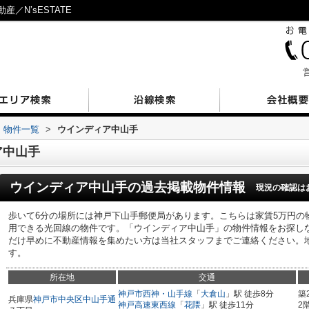
／N’sESTATE
営
物件一覧
>
ウインディア中山手
ア中山手
ウインディア中山手
の過去掲載物件情報
現況の確認は
歩いて6分の場所には神戸下山手郵便局があります。こちらは家賃5万円の
用できる光回線の物件です。「ウインディア中山手」の物件情報をお探し
だけ早めに不動産情報を集めたい方は当社スタッフまでご連絡ください。
す。
所在地
交通
神戸市西神・山手線
「
大倉山
」駅 徒歩8分
築
兵庫県
神戸市中央区
中山手通
神戸高速東西線
「
花隈
」駅 徒歩11分
2