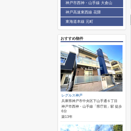
神戸市西神・山手線 大倉山
神戸高速東西線 花隈
東海道本線 元町
おすすめ物件
レグルス神戸
兵庫県神戸市中央区下山手通６丁目
神戸市西神・山手線「県庁前」駅 徒歩
6分
築13年