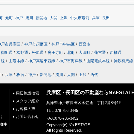
町
元町
神戸
湊川
新開地
大開
上沢
中央市場前
兵庫
長田
神戸市兵庫区
/
神戸市須磨区
/
神戸市中央区
/
西宮市
御船通
/
松野通
/
松原通
/
房王寺町
/
北町
/
大田町
/
蓮宮通
/
西橘通
手線
/
山陽本線
/
神戸高速東西線
/
神戸市海岸線
/
山陽電鉄本線
/
神鉄有馬線
田
/
兵庫
/
板宿
/
神戸
/
新開地
/
湊川
/
大開
/
上沢
/
西代
兵庫区・長田区の不動産ならN’sESTAT
周辺施設検索
スタッフ紹介
兵庫県神戸市長田区水笠通１丁目2番8号1F
お客様の声
TEL:078-786-3445
け
お問い合わせ
FAX:078-786-3452
物件
Copyright(c) N's ESTATE
All Rights Reserved.