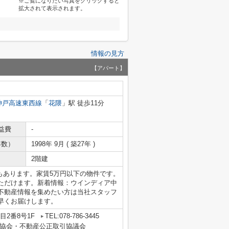
※ご覧になりたい写真をクリックすると
拡大されて表示されます。
情報の見方
【アパート】
神戸高速東西線
「
花隈
」駅 徒歩11分
益費
-
年数）
1998年 9月 ( 築27年 )
2階建
もあります。家賃5万円以下の物件です。
ただけます。新着情報：ウインディア中
不動産情報を集めたい方は当社スタッフ
早くお届けします。
2番8号1F
TEL:078-786-3445
協会・不動産公正取引協議会