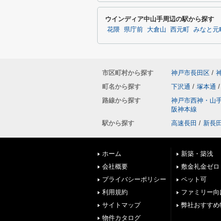
ウインディア中山手周辺の駅から探す
花隈
県庁前
大倉山
西元町
みなと元
市区町村から探す
神戸市長田区
/
町名から探す
下沢通
/
塚本通
/
路線から探す
神戸市西神・山
阪神本線
駅から探す
高速長田
/
新長
ホーム
新築・築浅
会社概要
敷金礼金ゼロ
プライバシーポリシー
ペット可
利用規約
ファミリー向
サイトマップ
弊社おすすめ
物件カタログ