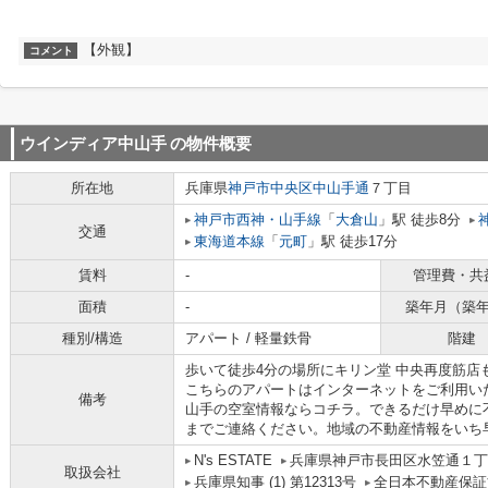
【外観】
コメント
ウインディア中山手
の物件概要
所在地
兵庫県
神戸市中央区
中山手通
７丁目
神戸市西神・山手線
「
大倉山
」駅 徒歩8分
交通
東海道本線
「
元町
」駅 徒歩17分
賃料
-
管理費・共
面積
-
築年月（築
種別/構造
アパート / 軽量鉄骨
階建
歩いて徒歩4分の場所にキリン堂 中央再度筋店
こちらのアパートはインターネットをご利用い
備考
山手の空室情報ならコチラ。できるだけ早めに
までご連絡ください。地域の不動産情報をいち
N's ESTATE
兵庫県神戸市長田区水笠通１丁目
取扱会社
兵庫県知事 (1) 第12313号
全日本不動産保証