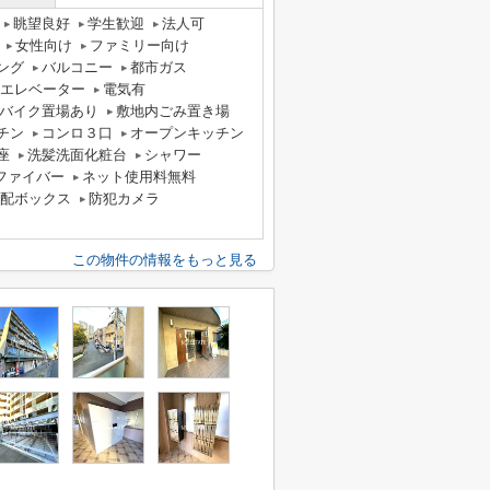
眺望良好
学生歓迎
法人可
女性向け
ファミリー向け
ング
バルコニー
都市ガス
エレベーター
電気有
バイク置場あり
敷地内ごみ置き場
チン
コンロ３口
オープンキッチン
座
洗髪洗面化粧台
シャワー
ファイバー
ネット使用料無料
配ボックス
防犯カメラ
この物件の情報をもっと見る