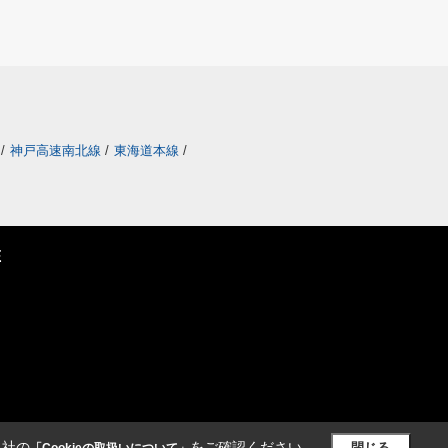
/
神戸高速南北線
/
東海道本線
/
E
当社の
をご確認ください。
閉じる