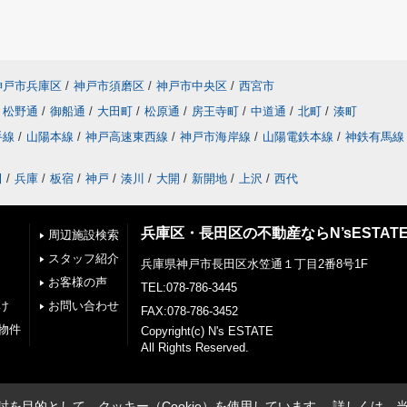
神戸市兵庫区
/
神戸市須磨区
/
神戸市中央区
/
西宮市
松野通
/
御船通
/
大田町
/
松原通
/
房王寺町
/
中道通
/
北町
/
湊町
手線
/
山陽本線
/
神戸高速東西線
/
神戸市海岸線
/
山陽電鉄本線
/
神鉄有馬線
田
/
兵庫
/
板宿
/
神戸
/
湊川
/
大開
/
新開地
/
上沢
/
西代
兵庫区・長田区の不動産ならN’sESTAT
周辺施設検索
スタッフ紹介
兵庫県神戸市長田区水笠通１丁目2番8号1F
お客様の声
TEL:078-786-3445
け
お問い合わせ
FAX:078-786-3452
物件
Copyright(c) N's ESTATE
All Rights Reserved.
を目的として、クッキー（Cookie）を使用しています。
詳しくは、