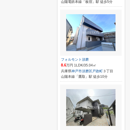
山陽電鉄本線「板宿」駅 徒歩5分
フォルモント須磨
8.6
万円 1LDK/35.04㎡
兵庫県
神戸市須磨区
戸政町
３丁目
山陽本線「鷹取」駅 徒歩10分