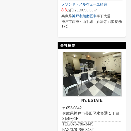
メゾンド・メルヴェーユ須磨
8.3
万円 2LDK/58.36㎡
兵庫県
神戸市須磨区
車
字下大道
神戸市西神・山手線「妙法寺」駅 徒歩
17分
N's ESTATE
〒653-0842
兵庫県神戸市長田区水笠通１丁目
2番8号1F
TEL/078-786-3445
FAX/078-786-3452