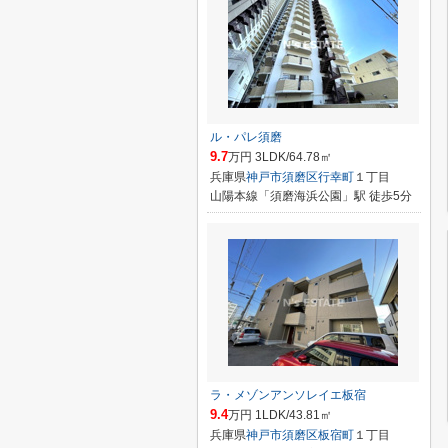
ル・パレ須磨
9.7
万円 3LDK/64.78㎡
兵庫県
神戸市須磨区
行幸町
１丁目
山陽本線「須磨海浜公園」駅 徒歩5分
ラ・メゾンアンソレイエ板宿
9.4
万円 1LDK/43.81㎡
兵庫県
神戸市須磨区
板宿町
１丁目