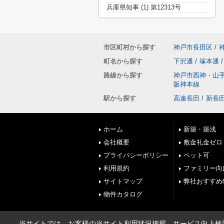
兵庫県知事 (1) 第12313号
市区町村から探す
神戸市長田区
/
町名から探す
下沢通
/
塚本通
/
路線から探す
神戸市西神・山
阪神本線
駅から探す
高速長田
/
新長
ホーム
新築・築浅
会社概要
敷金礼金ゼロ
プライバシーポリシー
ペット可
利用規約
ファミリー向
サイトマップ
弊社おすすめ
物件カタログ
当サイトでは、お客様の当サイト利用状況把握、サービス向上検討