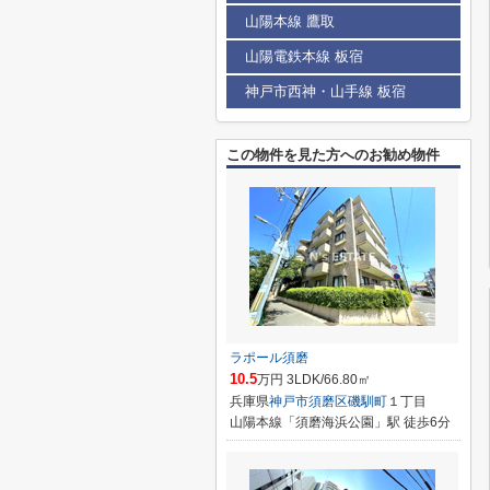
山陽本線 鷹取
山陽電鉄本線 板宿
神戸市西神・山手線 板宿
この物件を見た方へのお勧め物件
ラポール須磨
10.5
万円 3LDK/66.80㎡
兵庫県
神戸市須磨区
磯馴町
１丁目
山陽本線「須磨海浜公園」駅 徒歩6分