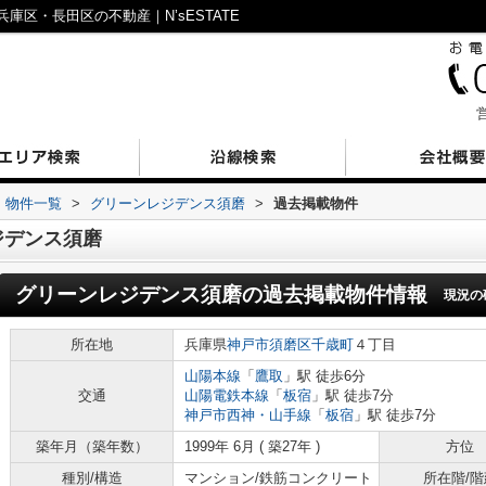
区・長田区の不動産｜N’sESTATE
営
物件一覧
>
グリーンレジデンス須磨
>
過去掲載物件
ジデンス須磨
グリーンレジデンス須磨
の過去掲載物件情報
現況の
所在地
兵庫県
神戸市須磨区
千歳町
４丁目
山陽本線
「
鷹取
」駅 徒歩6分
交通
山陽電鉄本線
「
板宿
」駅 徒歩7分
神戸市西神・山手線
「
板宿
」駅 徒歩7分
築年月（築年数）
1999年 6月 ( 築27年 )
方位
種別/構造
マンション/鉄筋コンクリート
所在階/階