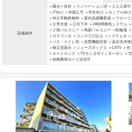
陽当り良好
リノベーション済
２人入居可
IT向け
外国人可
学生向け
カップル向け
仲介手数料無料
室内洗濯機置場
フローリ
公営水道
公共下水
24時間換気システム
２面バルコニー
両面バルコニー
駐輪場
設備条件
ガスコンロ
コンロ２口以上
システムキッ
バス・トイレ別
追焚機能浴室
温水洗浄便
独立洗面台
シューズボックス
CATV
光
オートロック
TVモニタ付インターホン
宅
初期費用カード決済可