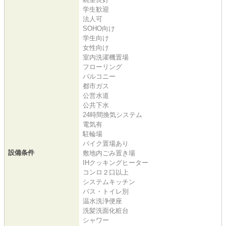
学生歓迎
法人可
SOHO向け
学生向け
女性向け
室内洗濯機置場
フローリング
バルコニー
都市ガス
公営水道
公共下水
24時間換気システム
電気有
駐輪場
バイク置場あり
設備条件
敷地内ごみ置き場
IHクッキングヒーター
コンロ２口以上
システムキッチン
バス・トイレ別
温水洗浄便座
洗髪洗面化粧台
シャワー