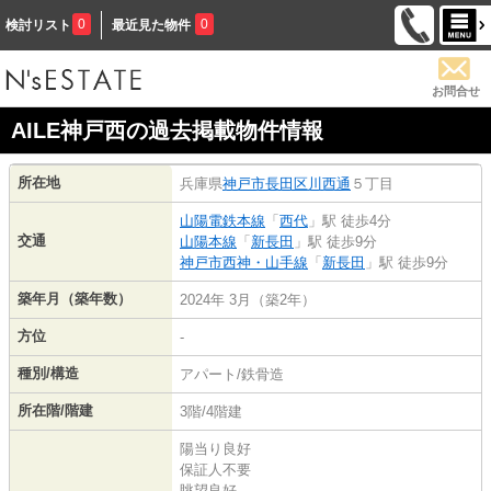
0
0
検討リスト
最近見た物件
お問合せ
AILE神戸西の過去掲載物件情報
所在地
兵庫県
神戸市長田区
川西通
５丁目
山陽電鉄本線
「
西代
」駅 徒歩4分
交通
山陽本線
「
新長田
」駅 徒歩9分
神戸市西神・山手線
「
新長田
」駅 徒歩9分
築年月（築年数）
2024年 3月（築2年）
方位
-
種別/構造
アパート/鉄骨造
所在階/階建
3階/4階建
陽当り良好
保証人不要
眺望良好