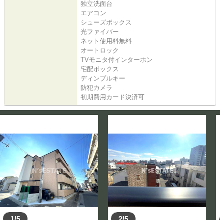
独立洗面台
エアコン
シューズボックス
光ファイバー
ネット使用料無料
オートロック
TVモニタ付インターホン
宅配ボックス
ディンプルキー
防犯カメラ
初期費用カード決済可
1/5
2/5