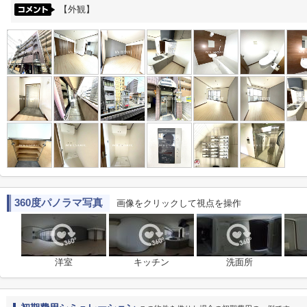
【外観】
360度パノラマ写真
画像をクリックして視点を操作
洋室
キッチン
洗面所