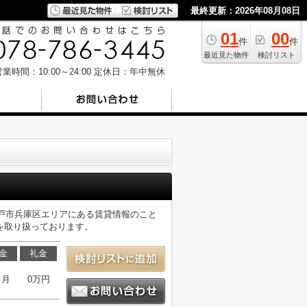
最終更新：2026年08月08日
01
00
件
件
最近見た物件
検討リスト
業時間：10:00～24:00
定休日：年中無休
戸市兵庫区エリアにある賃貸情報のこと
を取り扱っております。
金
礼金
ヶ月
0万円