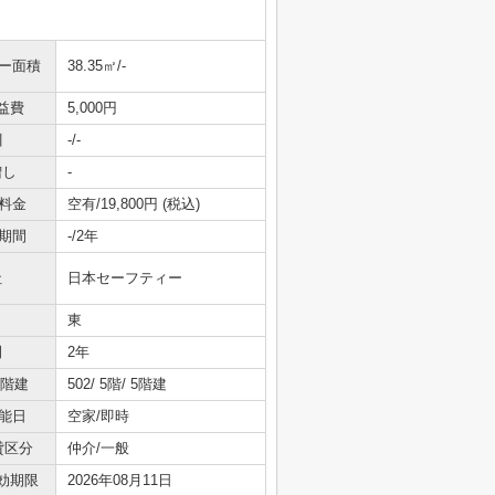
ニー面積
38.35㎡/-
益費
5,000円
引
-/-
増し
-
料金
空有/19,800円 (税込)
期間
-/2年
社
日本セーフティー
東
間
2年
/階建
502/ 5階/ 5階建
能日
空家/即時
貸区分
仲介/一般
効期限
2026年08月11日