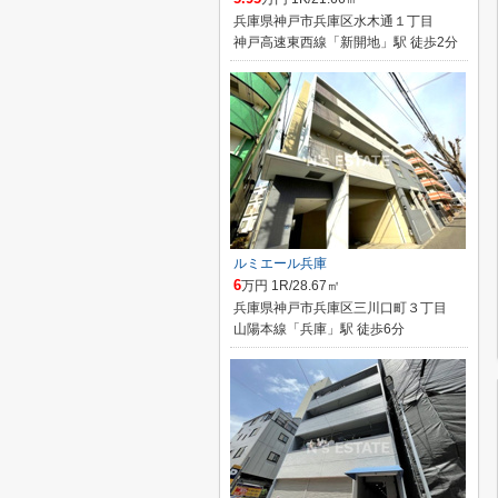
兵庫県神戸市兵庫区水木通１丁目
神戸高速東西線「新開地」駅 徒歩2分
ルミエール兵庫
6
万円 1R/28.67㎡
兵庫県神戸市兵庫区三川口町３丁目
山陽本線「兵庫」駅 徒歩6分