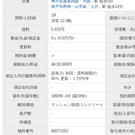
交通
神戸高速東西線
「
大開
」駅 徒歩5分
神戸市西神・山手線
「
上沢
」駅 徒歩12分
1R
間取り/詳細
面積/バルコ
洋室 12.0帖
賃料
5.9万円
管理費・共
敷金/礼金/保証金
0ヶ月/0万円/-
償却/敷
更新料
-
敷金積み
権利金/雑費
-/-
駐車場/月額
保険加入/料金
有/20,000円
保険名/保険
必加入/
初回：賃料総額の
保証人代行義務/利用料
保証会
50％ 更新：１万円/年
保証会社詳細
-
向き
築年月(築年数)
1993年 4月 (築33年)
契約期
種別/構造
マンション/鉄筋コンクリート
部屋/所在階
総戸数
-
現況/入居可
特優賃
-
取引態様/賃
物件番号
69371252
取引条件の有