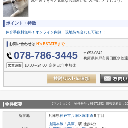
駅付近できっと素敵なお部屋が見つかることでしょう。
ポイント・特徴
仲介手数料無料！オンライン内覧
現地待ち合わせ可能！！
お問い合わせは
N's ESTATEまで
078-786-3445
〒653-0842
兵庫県神戸市長田区水笠通
10:00～24:00 定休日:年中無休
【マンション】
物件番号：69371252
情報更新日：20
物件概要
所在地
兵庫県
神戸市兵庫区
塚本通
５丁目
山陽本線
「
兵庫
」駅 徒歩4分