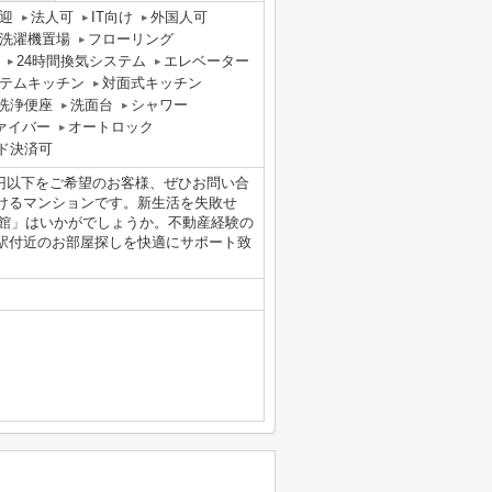
迎
法人可
IT向け
外国人可
洗濯機置場
フローリング
24時間換気システム
エレベーター
テムキッチン
対面式キッチン
洗浄便座
洗面台
シャワー
ァイバー
オートロック
ド決済可
万円以下をご希望のお客様、ぜひお問い合
けるマンションです。新生活を失敗せ
番館」はいかがでしょうか。不動産経験の
駅付近のお部屋探しを快適にサポート致