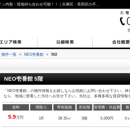
NEO壱番館502｜仲介手数料無料！オンライン内覧・現地待ち合わせ可能！！｜兵庫区・長田区の不動産｜N’sESTATE
営
物件一覧
>
NEO壱番館
>
502
NEO壱番館 5階
「NEO壱番館」の物件情報をお探しならお気軽にお問い合わせ下さい。神
なら、地域に密着した当社へお任せ下さい。当社は、多種多様な賃貸情報
賃料
間取り
専有面積
所在階
管理費・共益費
敷
5.9
万円
1R
38.35㎡
5階
5,000円
0