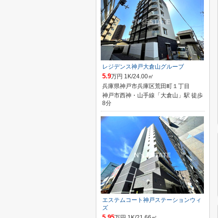
レジデンス神戸大倉山グルーブ
5.9
万円 1K/24.00㎡
兵庫県神戸市兵庫区荒田町１丁目
神戸市西神・山手線「大倉山」駅 徒歩
8分
エステムコート神戸ステーションウィ
ズ
5.95
万円 1K/21.66㎡