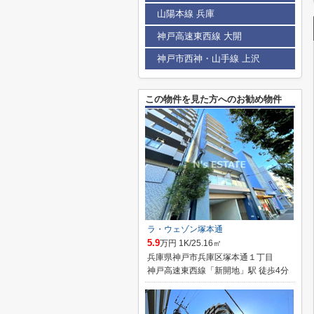
山陽本線 兵庫
神戸高速東西線 大開
神戸市西神・山手線 上沢
この物件を見た方へのお勧め物件
ラ・ウェゾン塚本通
5.9
万円 1K/25.16㎡
兵庫県神戸市兵庫区塚本通１丁目
神戸高速東西線「新開地」駅 徒歩4分