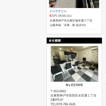
のりやすビル
6
万円 1R/39.10㎡
兵庫県神戸市兵庫区塚本通５丁目
山陽本線「兵庫」駅 徒歩5分
N's ESTATE
〒653-0842
兵庫県神戸市長田区水笠通１丁目
2番8号1F
TEL/078-786-3445