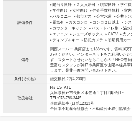
陽当り良好
２人入居可
眺望良好
学生歓
学生向け
女性向け
仲介手数料無料
室内
バルコニー
都市ガス
公営水道
公共下水
電気有
ガスコンロ
コンロ２口以上
シス
設備条件
カウンターキッチン
バス・トイレ別
温水
エアコン
シューズボックス
CATV
光フ
ディンプルキー
防犯カメラ
初期費用カー
関西スーパー 兵庫店まで188mです。賃料10
わせください。インターネットをご利用いただ
備考
ず、スタートさせたいならこちらの「NEO壱
豊富なスタッフが神戸市兵庫区や山陽本線兵庫
します。是非一度お問い合わせ下さい。
条件(その他)
鍵交換代:2万4,200円
N's ESTATE
兵庫県神戸市長田区水笠通１丁目2番8号1F
取扱会社
TEL:078-786-3445
兵庫県知事 (1) 第12313号
全日本不動産保証協会・不動産公正取引協議会