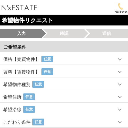
電話する
希望物件リクエスト
入力
確認
送信
ご希望条件
価格【売買物件】
任意
賃料【賃貸物件】
任意
希望物件種別
任意
希望住所
任意
希望沿線
任意
こだわり条件
任意