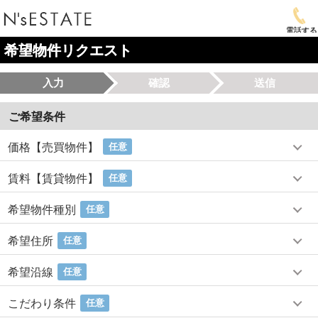
電話する
希望物件リクエスト
入力
確認
送信
ご希望条件
価格【売買物件】
任意
賃料【賃貸物件】
任意
希望物件種別
任意
希望住所
任意
希望沿線
任意
こだわり条件
任意