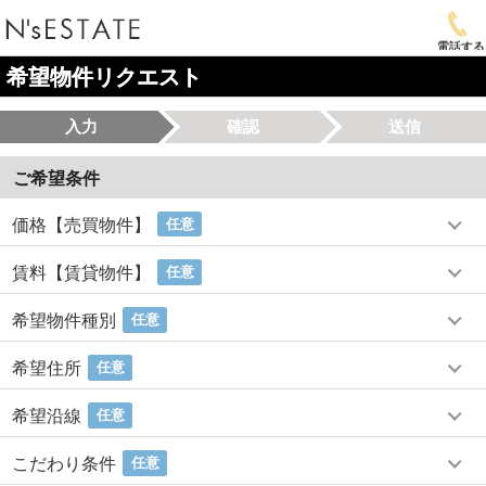
電話する
希望物件リクエスト
入力
確認
送信
ご希望条件
価格【売買物件】
任意
賃料【賃貸物件】
任意
希望物件種別
任意
希望住所
任意
希望沿線
任意
こだわり条件
任意