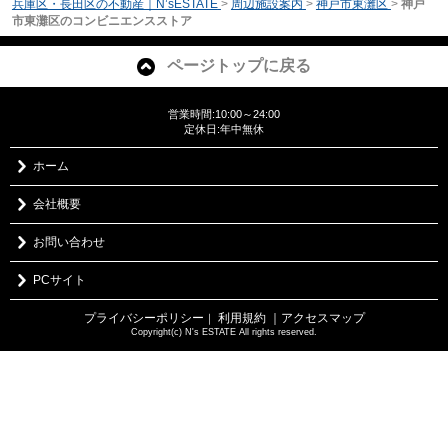
兵庫区・長田区の不動産｜N’sESTATE
>
周辺施設案内
>
神戸市東灘区
>
神戸
市東灘区のコンビニエンスストア
ページトップに戻る
営業時間:10:00～24:00
定休日:年中無休
ホーム
会社概要
お問い合わせ
PCサイト
プライバシーポリシー
利用規約
｜アクセスマップ
｜
Copyright(c) N's ESTATE All rights reserved.