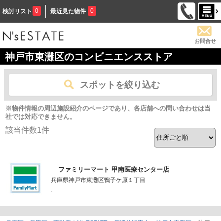
0
0
検討リスト
最近見た物件
お問合せ
神戸市東灘区のコンビニエンスストア
スポットを絞り込む
※物件情報の周辺施設紹介のページであり、各店舗への問い合わせは当
社では対応できません。
該当件数
1
件
ファミリーマート 甲南医療センター店
兵庫県神戸市東灘区鴨子ケ原１丁目
-