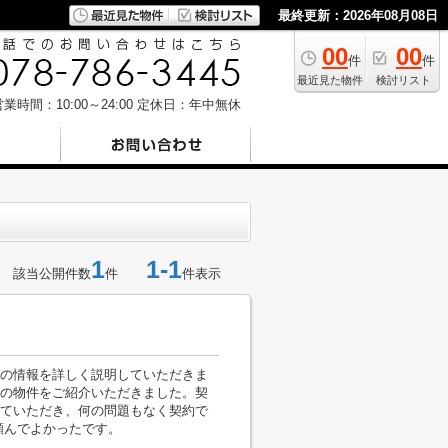
最終更新：2026年08月08日
00
00
件
件
最近見た物件
検討リスト
業時間：10:00～24:00
定休日：年中無休
1
1-1
該当公開件数
件
件表示
の情報を詳しく説明していただきま
の物件をご紹介いただきました。契
ていただき、何の問題もなく契約で
頼んでよかったです。