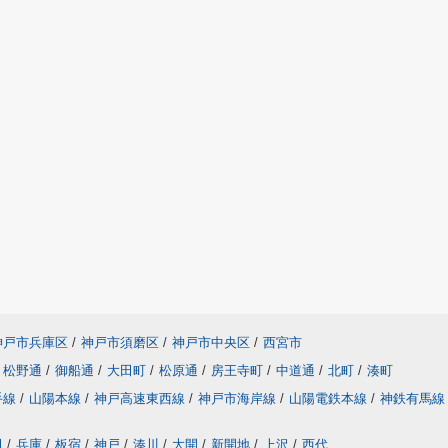
神戸市兵庫区
/
神戸市須磨区
/
神戸市中央区
/
西宮市
松野通
/
御船通
/
大田町
/
松原通
/
房王寺町
/
中道通
/
北町
/
湊町
手線
/
山陽本線
/
神戸高速東西線
/
神戸市海岸線
/
山陽電鉄本線
/
神鉄有馬線
田
/
兵庫
/
板宿
/
神戸
/
湊川
/
大開
/
新開地
/
上沢
/
西代