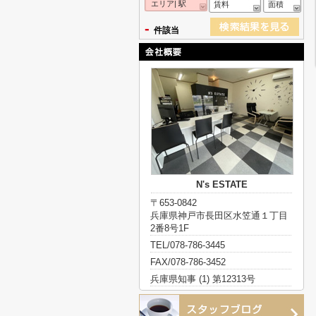
エリア| 駅
賃料
面積
-
件該当
N's ESTATE
〒653-0842
兵庫県神戸市長田区水笠通１丁目
2番8号1F
TEL/078-786-3445
FAX/078-786-3452
兵庫県知事 (1) 第12313号