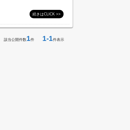
続きはCLICK >>
1
1-1
該当公開件数
件
件表示