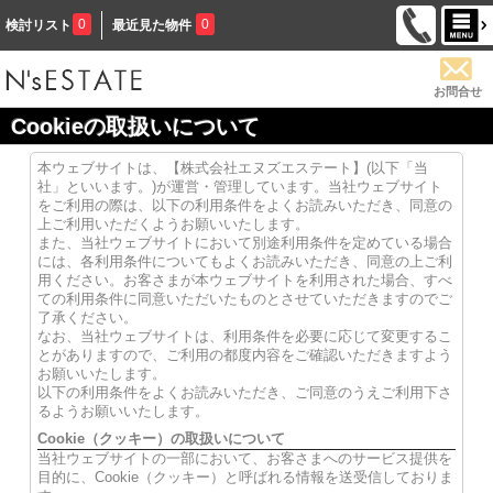
0
0
検討リスト
最近見た物件
お問合せ
Cookieの取扱いについて
本ウェブサイトは、【株式会社エヌズエステート】(以下「当
社」といいます。)が運営・管理しています。当社ウェブサイト
をご利用の際は、以下の利用条件をよくお読みいただき、同意の
上ご利用いただくようお願いいたします。
また、当社ウェブサイトにおいて別途利用条件を定めている場合
には、各利用条件についてもよくお読みいただき、同意の上ご利
用ください。お客さまが本ウェブサイトを利用された場合、すべ
ての利用条件に同意いただいたものとさせていただきますのでご
了承ください。
なお、当社ウェブサイトは、利用条件を必要に応じて変更するこ
とがありますので、ご利用の都度内容をご確認いただきますよう
お願いいたします。
以下の利用条件をよくお読みいただき、ご同意のうえご利用下さ
るようお願いいたします。
Cookie（クッキー）の取扱いについて
当社ウェブサイトの一部において、お客さまへのサービス提供を
目的に、Cookie（クッキー）と呼ばれる情報を送受信しておりま