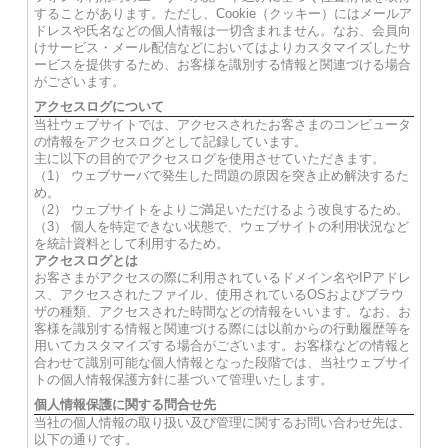
することがあります。ただし、Cookie（クッキー）にはメールア
ドレスや氏名などの個人情報は一切含まれません。なお、会員向
けサービス・メール配信などにおいてはよりカスタマイズしたサ
ービスを提供するため、お客様を識別する情報と関連づける場合
がございます。
アクセスログについて
当社ウェブサイトでは、アクセスされたお客さまのコンピュータ
の情報をアクセスログとして記録しています。
主に以下の目的でアクセスログを使用させていただきます。
（1） ウェブサーバで発生した問題の原因を突き止め解決するた
め。
（2） ウェブサイトをよりご満足いただけるよう改良するため。
（3） 個人を特定できない状態で、ウェブサイトの利用状況など
を統計資料として利用するため。
アクセスログとは
お客さまがアクセスの際に利用されているドメイン名やIPアドレ
ス、アクセスされたファイル、使用されているOSおよびブラウ
ザの種類、アクセスされた時間などの情報をいいます。なお、お
客様を識別する情報と関連づける際には以前からの行動履歴等を
用いてカスタマイズする場合がございます。お客様などの情報と
合わせて識別可能な個人情報となった段階では、当社ウェブサイ
トの個人情報保護方針に基づいて管理いたします。
個人情報保護に関する問合せ先
当社の個人情報の取り扱い及び管理に関するお問い合わせ先は、
以下の通りです。