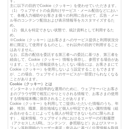
す。
主に以下の目的でCookie（クッキー）を使わせていただきます。
（1） ウェブサイトの会員向けサービス・メール配信などにおい
て、各種入力補助やお客さま個々の利用に合わせて、広告・メー
ル等のコンテンツ配信および表示情報等をカスタマイズするた
め。
（2） 個人を特定できない状態で、統計資料として利用するた
め。
※Cookie（クッキー）はお客さまへのサービス提供と利用状況分
析に限定して使用するものとし、それ以外の目的で利用すること
はありません。
なお、広告の配信を委託する第三者への委託に基づき、第三者を
経由して、Cookie（クッキー）情報を保存し、参照する場合があ
ります。こうした情報提供をしたくない場合には、お客さまにて
Cookie（クッキー）を使用しないよう設定することもできます
が、この場合、ウェブサイトのサービスが一部受けられなくなる
ことがあります。
Cookie（クッキー）とは
インターネットの効率的な運用のために、ウェブサーバとお客さ
まのブラウザ間で相互にやりとりされる情報で、お客さまの使用
する情報端末機に保存されることがあります。
Cookie（クッキー）を利用してご提供いただいた情報のうち、年
齢、性別、職業、居住地域など個人が特定できない属性情報（組
み合わせることによっても個人が特定できないものに限られま
す）、端末情報、ウェブサイト内におけるユーザーの行動履歴
（アクセスしたURL、コンテンツ、参照順など）およびスマート
フォン等利用時のユーザー承諾・申込みに基づく位置情報を取得