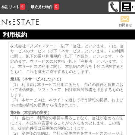
0
0
検討リスト
最近見た物件
お問合せ
利用規約
株式会社エヌズエステート（以下「当社」といいます。）は、当
サービスのサービス（以下「本サービス」といいます。）の利用
に関し、以下の通り利用規約（以下「本規約」といいます。）を
定めます。本サービスのお客様（以下「利用者」といいます。）
は、本サービスの利用に関し、本規約の内容を十分に理解すると
ともに、これを誠実に遵守するものとします。
第1条（本サービスについて）
（1） 利用者は本サービス利用にあたり、自己の責任と負担にお
いて通信機器、ソフトウェア、回線環境等設備を用意するものと
します。
（2） 本サービスは、本サイトを通して行う情報の提供、および
その他の情報の提供から構成されます。
第2条（本規約の変更）
（1） 当社は、利用者の承諾を得ることなく、当社が定める方法
により、本規約を変更することができるものとします。この場
合、提供条件等は変更後の規約によります。
（2） 変更後の規約は、当社が変更内容を本サービスのページ上