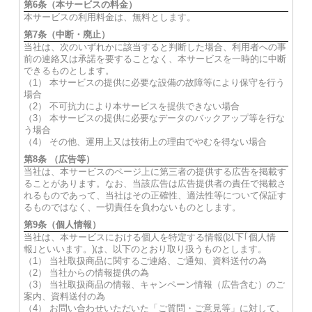
第6条（本サービスの料金）
本サービスの利用料金は、無料とします。
第7条（中断・廃止）
当社は、次のいずれかに該当すると判断した場合、利用者への事
前の連絡又は承諾を要することなく、本サービスを一時的に中断
できるものとします。
（1） 本サービスの提供に必要な設備の故障等により保守を行う
場合
（2） 不可抗力により本サービスを提供できない場合
（3） 本サービスの提供に必要なデータのバックアップ等を行な
う場合
（4） その他、運用上又は技術上の理由でやむを得ない場合
第8条 （広告等）
当社は、本サービスのページ上に第三者の提供する広告を掲載す
ることがあります。なお、当該広告は広告提供者の責任で掲載さ
れるものであって、当社はその正確性、適法性等について保証す
るものではなく、一切責任を負わないものとします。
第9条（個人情報）
当社は、本サービスにおける個人を特定する情報(以下｢個人情
報｣といいます。)は、以下のとおり取り扱うものとします。
（1） 当社取扱商品に関するご連絡、ご通知、資料送付の為
（2） 当社からの情報提供の為
（3） 当社取扱商品の情報、キャンペーン情報（広告含む）のご
案内、資料送付の為
（4） お問い合わせいただいた「ご質問・ご意見等」に対して、