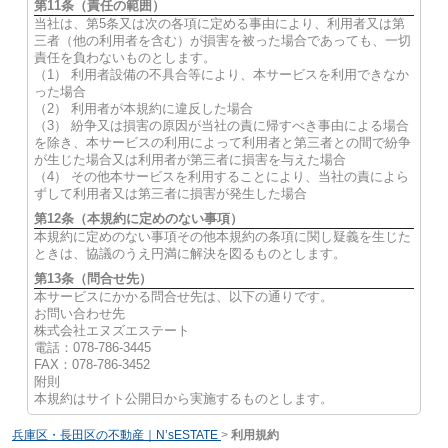
第11条（責任の範囲）
当社は、第5条又は次の各項に定める事由により、利用者又は第
三者（他の利用者を含む）が損害を被った場合であっても、一切
責任を負わないものとします。
（1） 利用者設備の不具合等により、本サービスを利用できなか
った場合
（2） 利用者が本規約に違反した場合
（3） 紛争又は損害の原因が当社の責に帰すべき事由による場合
を除き、本サービスの利用によって利用者と第三者との間で紛争
が生じた場合又は利用者が第三者に損害を与えた場合
（4） その他本サービスを利用することにより、当社の責によら
ずして利用者又は第三者に損害が発生した場合
第12条（本規約に定めのない事項）
本規約に定めのない事項その他本規約の条項に関し疑義を生じた
ときは、協議のうえ円満に解決を図るものとします。
第13条（問合せ先）
本サービスにかかる問合せ先は、以下の通りです。
お問い合わせ先
株式会社エヌズエステート
電話：078-786-3445
FAX：078-786-3452
附則
本規約はサイト公開日から実施するものとします。
兵庫区・長田区の不動産｜N’sESTATE
>
利用規約