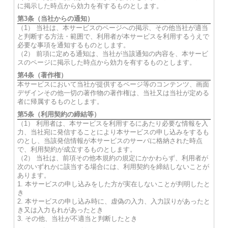
に掲示した時点から効力を有するものとします。
第3条（当社からの通知）
（1） 当社は、本サービスのページへの掲示、その他当社が適当
と判断する方法・範囲で、利用者が本サービスを利用するうえで
必要な事項を通知するものとします。
（2） 前項に定める通知は、当社が当該通知の内容を、本サービ
スのページに掲示した時点から効力を有するものとします。
第4条（著作権）
本サービスにおいて当社が提供するページ等のコンテンツ、画面
デザインその他一切の著作物の著作権は、当社又は当社が定める
者に帰属するものとします。
第5条（利用契約の締結等）
（1） 利用者は、本サービスを利用するにあたり必要な情報を入
力、当社宛に発信することにより本サービスの申し込みをするも
のとし、当該発信情報が本サービスのサーバに格納された時点
で、利用契約が成立するものとします。
（2） 当社は、前項その他本規約の規定にかかわらず、利用者が
次のいずれかに該当する場合には、利用契約を締結しないことが
あります。
1. 本サービスの申し込みをした方が実在しないことが判明したと
き
2. 本サービスの申し込み時に、虚偽の入力、入力誤りがあったと
き又は入力もれがあったとき
3. その他、当社が不適当と判断したとき