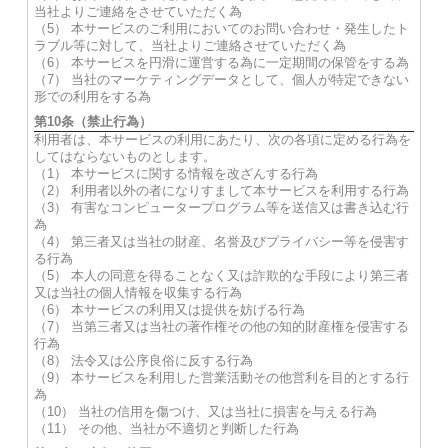
当社よりご連絡をさせていただく為
（5） 本サービスのご利用においてのお問い合わせ・発生したト
ラブル等に対して、当社よりご連絡させていただく為
（6） 本サービスを円滑に運営する為に一定期間の保管をする為
（7） 当社のマーケティングデータとして、個人が特定できない
形での利用をする為
第10条（禁止行為）
利用者は、本サービスの利用にあたり、次の各項に定める行為を
してはならないものとします。
（1） 本サービスに関する情報を改ざんする行為
（2） 利用者以外の者になりすまして本サービスを利用する行為
（3） 有害なコンピュータープログラム等を送信又は書き込む行
為
（4） 第三者又は当社の財産、名誉及びプライバシー等を侵害す
る行為
（5） 本人の同意を得ることなく又は詐欺的な手段により第三者
又は当社の個人情報を収集する行為
（6） 本サービスの利用又は提供を妨げる行為
（7） 当第三者又は当社の著作権その他の知的財産権を侵害する
行為
（8） 法令又は公序良俗に反する行為
（9） 本サービスを利用した営業活動その他営利を目的とする行
為
（10） 当社の信用を傷つけ、又は当社に損害を与える行為
（11） その他、当社が不適切と判断した行為