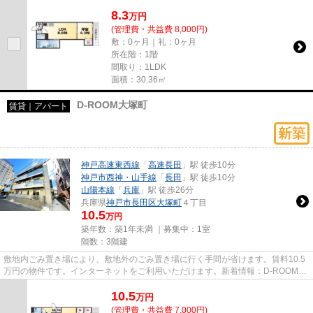
線導入済み。こだわりポイン...
8.3
万
円
(管理費・共益費 8,000円)
敷：0ヶ月｜礼：0ヶ月
所在階：1階
間取り：1LDK
面積：30.36㎡
D-ROOM大塚町
賃貸｜アパート
神戸高速東西線
「
高速長田
」駅 徒歩10分
神戸市西神・山手線
「
長田
」駅 徒歩10分
山陽本線
「
兵庫
」駅 徒歩26分
兵庫県
神戸市長田区
大塚町
４丁目
10.5
万円
築年数：築1年未満 ｜募集中：
1室
階数：3階建
敷地内ごみ置き場により、敷地外のごみ置き場に行く手間が省けます。賃料10.5
万円の物件です。インターネットをご利用いただけます。新着情報：D-ROOM大
塚町の空室情報ならコチラ。あ...
10.5
万
円
(管理費・共益費 7,000円)