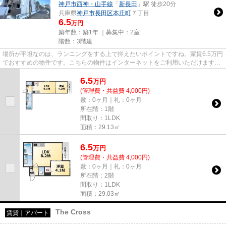
神戸市西神・山手線
「
新長田
」駅 徒歩20分
兵庫県
神戸市長田区
本庄町
７丁目
6.5
万円
築年数：築1年 ｜募集中：
2室
階数：3階建
場所が平坦なのは、ランニングをする上で抑えたいポイントですね。家賃6.5万円
でおすすめの物件です。こちらの物件はインターネットをご利用いただけます。
「Kobe MKC」の物件情報をお...
6.5
万
円
(管理費・共益費 4,000円)
敷：0ヶ月｜礼：0ヶ月
所在階：1階
間取り：1LDK
面積：29.13㎡
6.5
万
円
(管理費・共益費 4,000円)
敷：0ヶ月｜礼：0ヶ月
所在階：2階
間取り：1LDK
面積：29.03㎡
The Cross
賃貸｜アパート