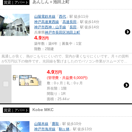
あんしん＋池田上町
賃貸｜アパート
山陽電鉄本線
「
西代
」駅 徒歩11分
神戸高速東西線
「
高速長田
」駅 徒歩14分
神戸市西神・山手線
「
長田
」駅 徒歩14分
兵庫県
神戸市長田区
池田上町
4.9
万円
築年数：築4年 ｜募集中：
1室
階数：2階建
風通しが良く、熱がこもりにくいので、室内が暑くなりにくいです。月々の賃料
が5万円以下の物件です。光回線を繋げましたのでパソコン作業がスムーズで
す。当社イチオシの物件の「あん...
4.9
万
円
(管理費・共益費 6,000円)
敷：0ヶ月｜礼：0ヶ月
所在階：1階
間取り：1R
面積：25.44㎡
Kobe MKC
賃貸｜アパート
山陽本線
「
鷹取
」駅 徒歩10分
神戸市海岸線
「
駒ヶ林
」駅 徒歩13分