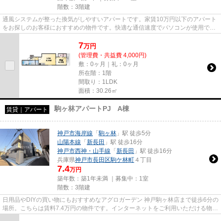
階数：3階建
通風システムが整った換気がしやすいアパートです。家賃10万円以下のアパート
をお探しのお客様におすすめの物件です。快適な通信速度でパソコンが使用でき
る光回線の物件です。こだわ...
7
万
円
(管理費・共益費 4,000円)
敷：0ヶ月｜礼：0ヶ月
所在階：1階
間取り：1LDK
面積：30.26㎡
駒ヶ林アパートPJ A棟
賃貸｜アパート
神戸市海岸線
「
駒ヶ林
」駅 徒歩5分
山陽本線
「
新長田
」駅 徒歩16分
神戸市西神・山手線
「
新長田
」駅 徒歩16分
兵庫県
神戸市長田区
駒ケ林町
４丁目
7.4
万円
築年数：築1年未満 ｜募集中：
1室
階数：3階建
日用品やDIYの買い物にもおすすめなアグロガーデン 神戸駒ヶ林店まで徒歩6分の
場所。こちらは賃料7.4万円の物件です。インターネットをご利用いただける物件
です。「駒ヶ林アパートPJ...