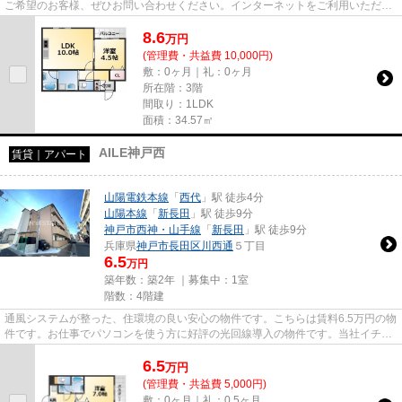
ご希望のお客様、ぜひお問い合わせください。インターネットをご利用いただけ
ます。こだわりポイント満載の...
8.6
万
円
(管理費・共益費 10,000円)
敷：0ヶ月｜礼：0ヶ月
所在階：3階
間取り：1LDK
面積：34.57㎡
AILE神戸西
賃貸｜アパート
山陽電鉄本線
「
西代
」駅 徒歩4分
山陽本線
「
新長田
」駅 徒歩9分
神戸市西神・山手線
「
新長田
」駅 徒歩9分
兵庫県
神戸市長田区
川西通
５丁目
6.5
万円
築年数：築2年 ｜募集中：
1室
階数：4階建
通風システムが整った、住環境の良い安心の物件です。こちらは賃料6.5万円の物
件です。お仕事でパソコンを使う方に好評の光回線導入の物件です。当社イチオ
シの物件の「AILE神戸西」。...
6.5
万
円
(管理費・共益費 5,000円)
敷：0ヶ月｜礼：0.5ヶ月