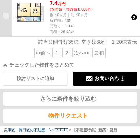
7.4
万
円
(管理費・共益費 8,000円)
敷：0ヶ月｜礼：0ヶ月
所在階：1階
間取り：1LDK
面積：28.98㎡
該当公開件数
35
棟 空き数
38
件
1-20
棟表示
1
2
<<前へ
次へ>>
最初
チェックした物件をまとめて
検討リストに追加
お問い合わせ
さらに条件を絞り込む
物件リクエスト
兵庫区・長田区の不動産｜N’sESTATE
>
【不動産特集】新築・築浅