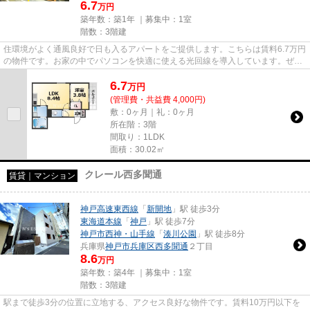
6.7
万円
築年数：築1年 ｜募集中：
1室
階数：3階建
住環境がよく通風良好で日も入るアパートをご提供します。こちらは賃料6.7万円
の物件です。お家の中でパソコンを快適に使える光回線を導入しています。ぜひ
一度見ていただきたい、「D ...
6.7
万
円
(管理費・共益費 4,000円)
敷：0ヶ月｜礼：0ヶ月
所在階：3階
間取り：1LDK
面積：30.02㎡
クレール西多聞通
賃貸｜マンション
神戸高速東西線
「
新開地
」駅 徒歩3分
東海道本線
「
神戸
」駅 徒歩7分
神戸市西神・山手線
「
湊川公園
」駅 徒歩8分
兵庫県
神戸市兵庫区
西多聞通
２丁目
8.6
万円
築年数：築4年 ｜募集中：
1室
階数：3階建
駅まで徒歩3分の位置に立地する、アクセス良好な物件です。賃料10万円以下を