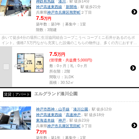
神鉄有馬線
「
湊川
」駅 徒歩14分
神戸高速東西線
「
新開地
」駅 徒歩21分
兵庫県
神戸市兵庫区
熊野町
２丁目
7.5
万円
築年数：築3年 ｜募集中：
1室
階数：3階建
歩いて徒歩4分の場所に生活協同組合コープこうべ コープミニ石井があるのもポ
イント。価格7.5万円ながら充実した設備のこちらの物件は、多くの方におすすめ
です。通信速度が速く時間も...
7.5
万
円
(管理費・共益費 5,000円)
敷：0ヶ月｜礼：0ヶ月
所在階：2階
間取り：1LDK
面積：30.52㎡
エルグランド湊川公園
賃貸｜アパート
神戸市西神・山手線
「
湊川公園
」駅 徒歩12分
神戸高速東西線
「
高速神戸
」駅 徒歩18分
東海道本線
「
神戸
」駅 徒歩23分
兵庫県
神戸市兵庫区
荒田町
３丁目
7
万円
築年数：築1年 ｜募集中：
1室