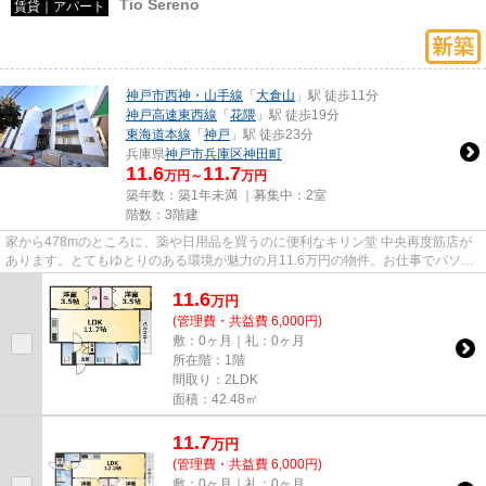
Tio Sereno
賃貸｜アパート
神戸市西神・山手線
「
大倉山
」駅 徒歩11分
神戸高速東西線
「
花隈
」駅 徒歩19分
東海道本線
「
神戸
」駅 徒歩23分
兵庫県
神戸市兵庫区
神田町
11.6
11.7
万円～
万円
築年数：築1年未満 ｜募集中：
2室
階数：3階建
家から478mのところに、薬や日用品を買うのに便利なキリン堂 中央再度筋店が
あります。とてもゆとりのある環境が魅力の月11.6万円の物件。お仕事でパソコ
ンを使う方に好評の光回線導入...
11.6
万
円
(管理費・共益費 6,000円)
敷：0ヶ月｜礼：0ヶ月
所在階：1階
間取り：2LDK
面積：42.48㎡
11.7
万
円
(管理費・共益費 6,000円)
敷：0ヶ月｜礼：0ヶ月