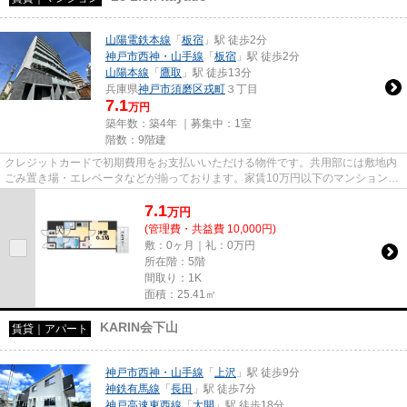
山陽電鉄本線
「
板宿
」駅 徒歩2分
神戸市西神・山手線
「
板宿
」駅 徒歩2分
山陽本線
「
鷹取
」駅 徒歩13分
兵庫県
神戸市須磨区
戎町
３丁目
7.1
万円
築年数：築4年 ｜募集中：
1室
階数：9階建
クレジットカードで初期費用をお支払いいただける物件です。共用部には敷地内
ごみ置き場・エレベータなどが揃っております。家賃10万円以下のマンションを
お探しのお客様におすすめで...
7.1
万
円
(管理費・共益費 10,000円)
敷：0ヶ月｜礼：0万円
所在階：5階
間取り：1K
面積：25.41㎡
KARIN会下山
賃貸｜アパート
神戸市西神・山手線
「
上沢
」駅 徒歩9分
神鉄有馬線
「
長田
」駅 徒歩7分
神戸高速東西線
「
大開
」駅 徒歩18分