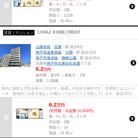
敷：0ヶ月｜礼：1ヶ月
所在階：1階
間取り：1LDK
面積：40.46㎡
LIVIAZ KOBE CREST
賃貸｜マンション
山陽本線
「
兵庫
」駅 徒歩8分
神戸高速東西線
「
大開
」駅 徒歩15分
神戸市海岸線
「
御崎公園
」駅 徒歩16分
兵庫県
神戸市兵庫区
松原通
５丁目
6.2
万円
築年数：築3年 ｜募集中：
1室
階数：11階建
室内に新鮮な空気を取り入れやすい風通しが良好な物件です。共用部にはエレベ
ータ・敷地内ごみ置き場などが備わっておりとても充実しています。家賃10万円
以下の物件をお探しのお客様...
6.2
万
円
(管理費・共益費 10,000円)
敷：0ヶ月｜礼：0ヶ月
所在階：5階
間取り：1K
面積：24.96㎡