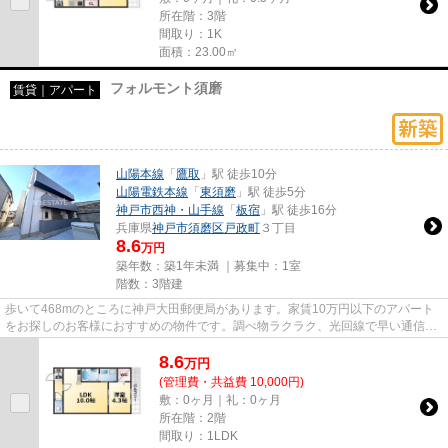
所在階：3階
間取り：1K
面積：23.00㎡
フォルモント須磨
賃貸｜アパート
山陽本線
「
鷹取
」駅 徒歩10分
山陽電鉄本線
「
東須磨
」駅 徒歩5分
神戸市西神・山手線
「
板宿
」駅 徒歩16分
兵庫県
神戸市須磨区
戸政町
３丁目
8.6
万円
築年数：築1年未満 ｜募集中：
1室
階数：3階建
歩いて468mのところに神戸大田郵便局があります。家賃10万円以下のアパート
をお探しのお客様におすすめの物件です。調べ物ラクラク、光回線で早い通信速
度でパソコンが使用できます。...
8.6
万
円
(管理費・共益費 10,000円)
敷：0ヶ月｜礼：0ヶ月
所在階：2階
間取り：1LDK