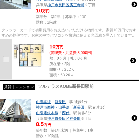
兵庫県
神戸市長田区
房王寺町
２丁目
10
万円
築年数：築2年 ｜募集中：
1室
階数：2階建
クレジットカードで初期費用をお支払いいただける物件です。家賃10万円でおす
すめの物件です。お家の中でパソコンを快適に使える光回線を導入しています。
新着情報：KARIN会下山の空室...
10
万
円
(管理費・共益費 8,000円)
敷：0ヶ月｜礼：0ヶ月
所在階：2階
間取り：2LDK
面積：53.26㎡
ソルテラスKOBE新長田駅前
賃貸｜マンション
山陽本線
「
新長田
」駅 徒歩1分
神戸市西神・山手線
「
新長田
」駅 徒歩1分
山陽電鉄本線
「
西代
」駅 徒歩8分
兵庫県
神戸市長田区
神楽町
６丁目
8.5
万円
築年数：築1年未満 ｜募集中：
1室
階数：10階建