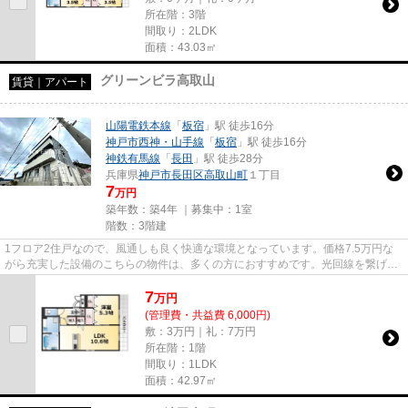
所在階：3階
間取り：2LDK
面積：43.03㎡
グリーンビラ高取山
賃貸｜アパート
山陽電鉄本線
「
板宿
」駅 徒歩16分
神戸市西神・山手線
「
板宿
」駅 徒歩16分
神鉄有馬線
「
長田
」駅 徒歩28分
兵庫県
神戸市長田区
高取山町
１丁目
7
万円
築年数：築4年 ｜募集中：
1室
階数：3階建
1フロア2住戸なので、風通しも良く快適な環境となっています。価格7.5万円な
がら充実した設備のこちらの物件は、多くの方におすすめです。光回線を繋げて
いますので通信が早く快適にパ...
7
万
円
(管理費・共益費 6,000円)
敷：3万円｜礼：7万円
所在階：1階
間取り：1LDK
面積：42.97㎡