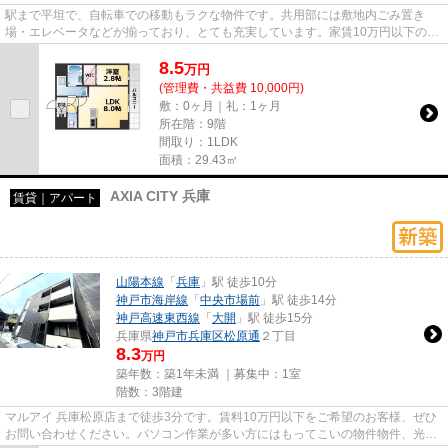
駅まで平坦で、自転車での移動もラクな物件です。共用部には敷地内ごみ置き
場・エレベータなどが揃っており、とても充実しています。家賃10万円以下の物
件をお探しのお客様におすすめ...
8.5
万
円
(管理費・共益費 10,000円)
敷：0ヶ月｜礼：1ヶ月
所在階：9階
間取り：1LDK
面積：29.43㎡
AXIA CITY 兵庫
賃貸｜アパート
山陽本線
「
兵庫
」駅 徒歩10分
神戸市海岸線
「
中央市場前
」駅 徒歩14分
神戸高速東西線
「
大開
」駅 徒歩15分
兵庫県
神戸市兵庫区
松原通
２丁目
8.3
万円
築年数：築1年未満 ｜募集中：
1室
階数：3階建
マルアイ 兵庫松原店まで徒歩3分です。賃料10万円以下をご希望のお客様、ぜひ
お問い合わせください。パソコン作業が多い方にはもってこいの物件物件、光回