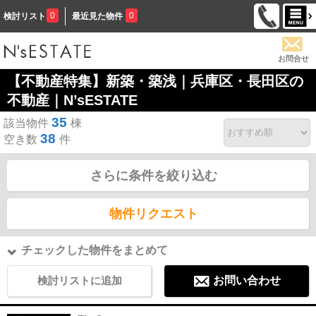
0
0
検討リスト
最近見た物件
お問合せ
【不動産特集】新築・築浅｜兵庫区・長田区の
不動産｜N’sESTATE
35
該当物件
棟
38
空き数
件
さらに条件を絞り込む
物件リクエスト
チェックした物件をまとめて
検討リストに追加
お問い合わせ