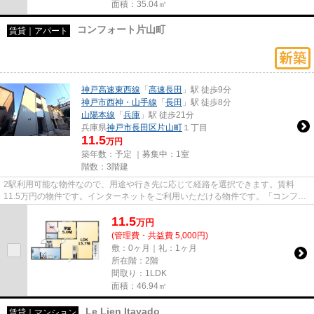
面積：35.04㎡
コンフォート片山町
賃貸｜アパート
神戸高速東西線
「
高速長田
」駅 徒歩9分
神戸市西神・山手線
「
長田
」駅 徒歩8分
山陽本線
「
兵庫
」駅 徒歩21分
兵庫県
神戸市長田区
片山町
１丁目
11.5
万円
築年数：予定 ｜募集中：
1室
階数：3階建
2駅利用可能な物件なので、用途や行き先に応じて経路を選択できます。賃料
11.5万円の物件です。インターネットをご利用いただける物件です。「コンフォ
ート片山町」のここがイチオシ。...
11.5
万
円
(管理費・共益費 5,000円)
敷：0ヶ月｜礼：1ヶ月
所在階：2階
間取り：1LDK
面積：46.94㎡
Le Lien Itayado
賃貸｜マンション