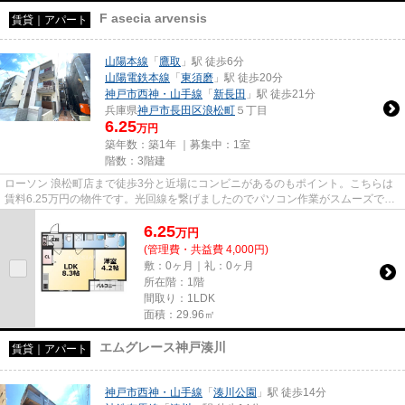
F asecia arvensis
賃貸｜アパート
山陽本線
「
鷹取
」駅 徒歩6分
山陽電鉄本線
「
東須磨
」駅 徒歩20分
神戸市西神・山手線
「
新長田
」駅 徒歩21分
兵庫県
神戸市長田区
浪松町
５丁目
6.25
万円
築年数：築1年 ｜募集中：
1室
階数：3階建
ローソン 浪松町店まで徒歩3分と近場にコンビニがあるのもポイント。こちらは
賃料6.25万円の物件です。光回線を繋げましたのでパソコン作業がスムーズで
す。ぜひ一度見ていただきたい...
6.25
万
円
(管理費・共益費 4,000円)
敷：0ヶ月｜礼：0ヶ月
所在階：1階
間取り：1LDK
面積：29.96㎡
エムグレース神戸湊川
賃貸｜アパート
神戸市西神・山手線
「
湊川公園
」駅 徒歩14分