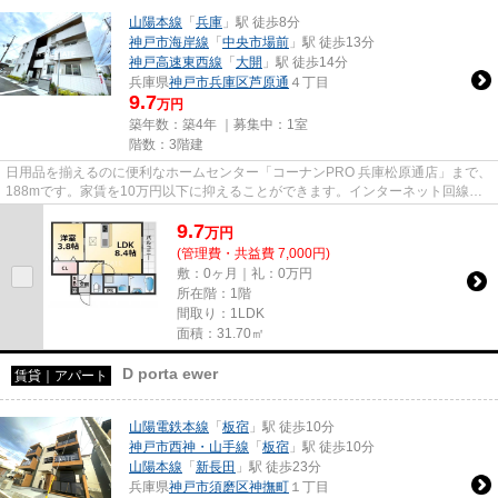
山陽本線
「
兵庫
」駅 徒歩8分
神戸市海岸線
「
中央市場前
」駅 徒歩13分
神戸高速東西線
「
大開
」駅 徒歩14分
兵庫県
神戸市兵庫区
芦原通
４丁目
9.7
万円
築年数：築4年 ｜募集中：
1室
階数：3階建
日用品を揃えるのに便利なホームセンター「コーナンPRO 兵庫松原通店」まで、
188mです。家賃を10万円以下に抑えることができます。インターネット回線が
ある物件です。ぜひ一度見てい...
9.7
万
円
(管理費・共益費 7,000円)
敷：0ヶ月｜礼：0万円
所在階：1階
間取り：1LDK
面積：31.70㎡
D porta ewer
賃貸｜アパート
山陽電鉄本線
「
板宿
」駅 徒歩10分
神戸市西神・山手線
「
板宿
」駅 徒歩10分
山陽本線
「
新長田
」駅 徒歩23分
兵庫県
神戸市須磨区
神撫町
１丁目