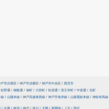
神戸市兵庫区
/
神戸市須磨区
/
神戸市中央区
/
西宮市
松野通
/
御船通
/
湊町
/
大田町
/
松原通
/
房王寺町
/
中道通
/
北町
手線
/
山陽本線
/
神戸高速東西線
/
神戸市海岸線
/
山陽電鉄本線
/
神鉄有馬線
田
/
兵庫
/
板宿
/
神戸
/
湊川
/
大開
/
新開地
/
上沢
/
西代