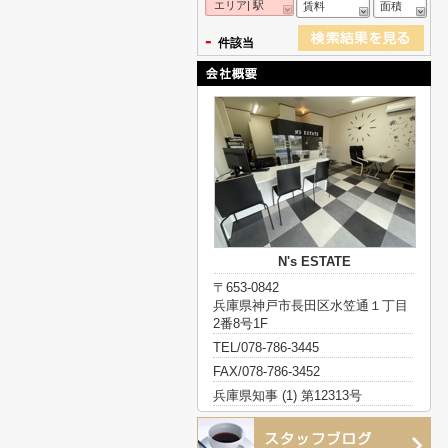
エリア| 駅
賃料
面積
-
件該当
N's ESTATE
〒653-0842
兵庫県神戸市長田区水笠通１丁目
2番8号1F
TEL/078-786-3445
FAX/078-786-3452
兵庫県知事 (1) 第12313号