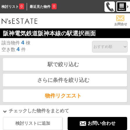
0
0
検討リスト
最近見た物件
お問合せ
阪神電気鉄道阪神本線の駅選択画面
4
該当物件
棟
4
空き数
件
駅で絞り込む
さらに条件を絞り込む
物件リクエスト
チェックした物件をまとめて
検討リストに追加
お問い合わせ