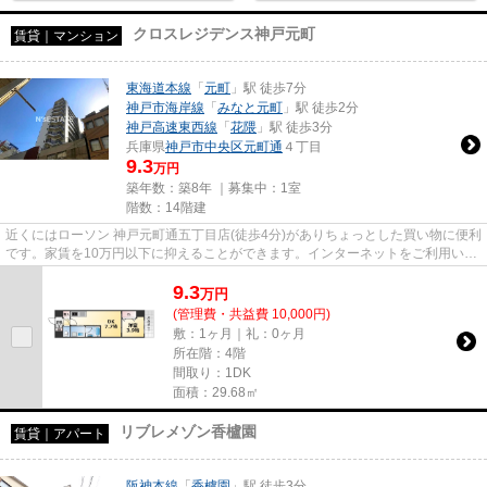
クロスレジデンス神戸元町
賃貸｜マンション
東海道本線
「
元町
」駅 徒歩7分
神戸市海岸線
「
みなと元町
」駅 徒歩2分
神戸高速東西線
「
花隈
」駅 徒歩3分
兵庫県
神戸市中央区
元町通
４丁目
9.3
万円
築年数：築8年 ｜募集中：
1室
階数：14階建
近くにはローソン 神戸元町通五丁目店(徒歩4分)がありちょっとした買い物に便利
です。家賃を10万円以下に抑えることができます。インターネットをご利用いた
だけます。気になるイチオ...
9.3
万
円
(管理費・共益費 10,000円)
敷：1ヶ月｜礼：0ヶ月
所在階：4階
間取り：1DK
面積：29.68㎡
リブレメゾン香櫨園
賃貸｜アパート
阪神本線
「
香櫨園
」駅 徒歩3分