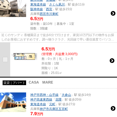
東海道本線
「
さくら夙川
」駅 徒歩11分
阪神本線
「
西宮
」駅 徒歩15分
兵庫県
西宮市
川東町
6.5
万円
築年数：築10年 ｜募集中：
1室
階数：3階建
近くのサンディ 香櫨園店まで徒歩6分で行けます。家賃10万円以下の物件をお探
しのお客様におすすめです。調べ物ラクラク、光回線で早い通信速度でパソコン
が使用できます。「リブレメ...
6.5
万
円
(管理費・共益費 3,000円)
敷：0ヶ月｜礼：1ヶ月
所在階：1階
間取り：1K
面積：25.01㎡
CASA MARE
賃貸｜アパート
神戸市西神・山手線
「
大倉山
」駅 徒歩14分
神戸高速東西線
「
花隈
」駅 徒歩20分
東海道本線
「
元町
」駅 徒歩27分
兵庫県
神戸市兵庫区
五宮町
7.9
万円