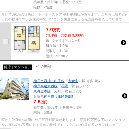
築年数：築10年 ｜募集中：
1室
階数：2階建
歩いて391mの場所に、トーホーストア 平野祇園店があります。こちらは賃料7.9
万円の物件です。お家の中でパソコンを快適に使える光回線を導入しています。
気になるイチオシ物件情報：...
7.9
万
円
(管理費・共益費 3,000円)
敷：0ヶ月｜礼：1ヶ月
所在階：1-2階
間取り：1LDK
面積：52.98㎡
ピソ矢部
賃貸｜マンション
神戸市西神・山手線
「
大倉山
」駅 徒歩10分
神戸高速東西線
「
花隈
」駅 徒歩16分
東海道本線
「
元町
」駅 徒歩23分
兵庫県
神戸市兵庫区
矢部町
7.6
万円
築年数：築32年 ｜募集中：
1室
階数：5階建
家から240mの場所に神戸五宮郵便局があります。家賃10万円以下のマンション
をお探しのお客様におすすめの物件です。パソコン作業が多い方にはもってこい