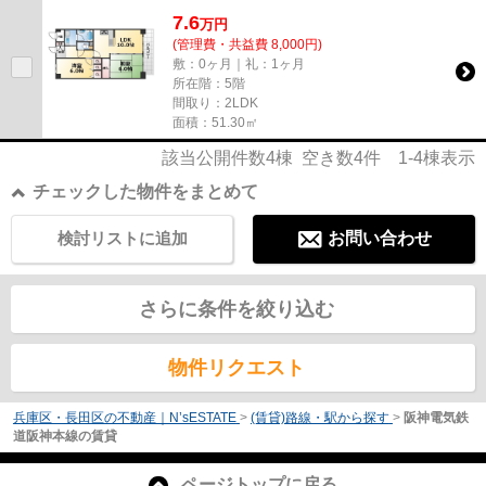
の物件マンション、光回線導入...
7.6
万
円
(管理費・共益費 8,000円)
敷：0ヶ月｜礼：1ヶ月
所在階：5階
間取り：2LDK
面積：51.30㎡
該当公開件数
4
棟 空き数
4
件
1-4
棟表示
チェックした物件をまとめて
検討リストに追加
お問い合わせ
さらに条件を絞り込む
物件リクエスト
兵庫区・長田区の不動産｜N’sESTATE
>
(賃貸)路線・駅から探す
>
阪神電気鉄
道阪神本線の賃貸
ページトップに戻る