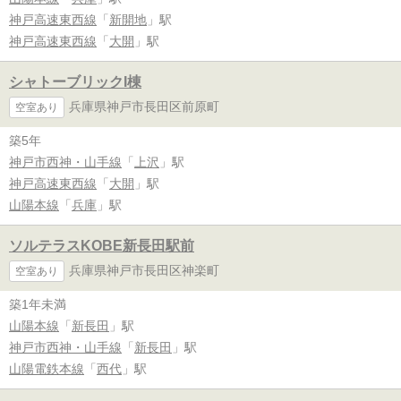
神戸高速東西線
「
新開地
」駅
神戸高速東西線
「
大開
」駅
シャトーブリックI棟
兵庫県神戸市長田区前原町
空室あり
築5年
神戸市西神・山手線
「
上沢
」駅
神戸高速東西線
「
大開
」駅
山陽本線
「
兵庫
」駅
ソルテラスKOBE新長田駅前
兵庫県神戸市長田区神楽町
空室あり
築1年未満
山陽本線
「
新長田
」駅
神戸市西神・山手線
「
新長田
」駅
山陽電鉄本線
「
西代
」駅