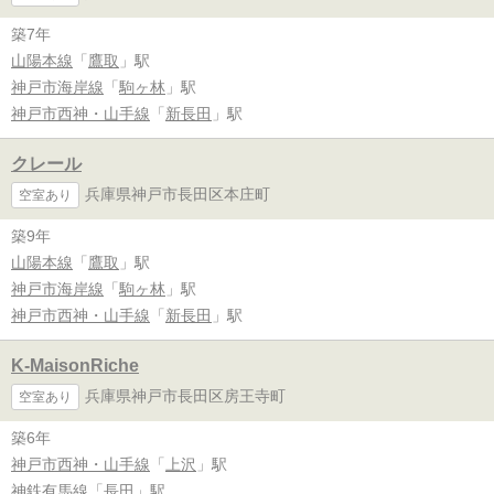
築7年
山陽本線
「
鷹取
」駅
神戸市海岸線
「
駒ヶ林
」駅
神戸市西神・山手線
「
新長田
」駅
クレール
兵庫県神戸市長田区本庄町
空室あり
築9年
山陽本線
「
鷹取
」駅
神戸市海岸線
「
駒ヶ林
」駅
神戸市西神・山手線
「
新長田
」駅
K-MaisonRiche
兵庫県神戸市長田区房王寺町
空室あり
築6年
神戸市西神・山手線
「
上沢
」駅
神鉄有馬線
「
長田
」駅