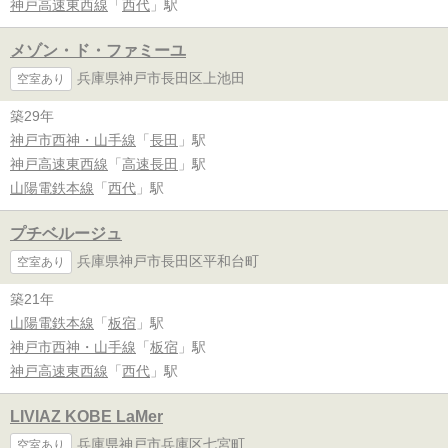
神戸高速東西線
「
西代
」駅
メゾン・ド・ファミーユ
兵庫県神戸市長田区上池田
空室あり
築29年
神戸市西神・山手線
「
長田
」駅
神戸高速東西線
「
高速長田
」駅
山陽電鉄本線
「
西代
」駅
プチベルージュ
兵庫県神戸市長田区平和台町
空室あり
築21年
山陽電鉄本線
「
板宿
」駅
神戸市西神・山手線
「
板宿
」駅
神戸高速東西線
「
西代
」駅
LIVIAZ KOBE LaMer
兵庫県神戸市兵庫区七宮町
空室あり