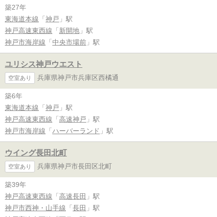
築27年
東海道本線
「
神戸
」駅
神戸高速東西線
「
新開地
」駅
神戸市海岸線
「
中央市場前
」駅
ユリシス神戸ウエスト
兵庫県神戸市兵庫区西橘通
空室あり
築6年
東海道本線
「
神戸
」駅
神戸高速東西線
「
高速神戸
」駅
神戸市海岸線
「
ハーバーランド
」駅
ウイング長田北町
兵庫県神戸市長田区北町
空室あり
築39年
神戸高速東西線
「
高速長田
」駅
神戸市西神・山手線
「
長田
」駅