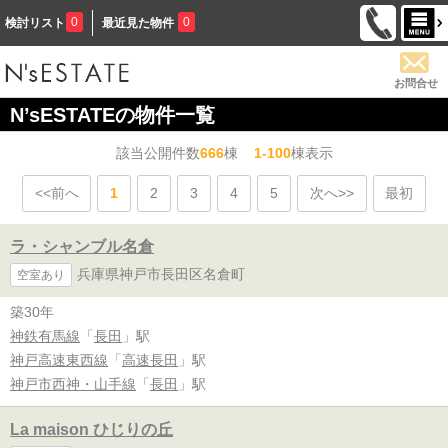
0
0
検討リスト
最近見た物件
お問合せ
N’sESTATEの物件一覧
該当公開件数
666
棟
1-100
棟表示
<<前へ
1
2
3
4
5
次へ>>
最初
ラ・シャンブル名倉
兵庫県神戸市長田区名倉町
空室あり
築30年
神鉄有馬線
「
長田
」駅
神戸高速東西線
「
高速長田
」駅
神戸市西神・山手線
「
長田
」駅
La maison ひじりの丘