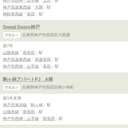
神戸市西神・山手線
「
上沢
」駅
神戸高速東西線
「
大開
」駅
神鉄有馬線
「
長田
」駅
Sweat Doors神戸
兵庫県神戸市長田区川西通
空室あり
築7年
山陽本線
「
新長田
」駅
神戸高速東西線
「
高速長田
」駅
神戸市西神・山手線
「
長田
」駅
駒ヶ林アパートPJ A棟
兵庫県神戸市長田区駒ケ林町
空室あり
築1年未満
神戸市海岸線
「
駒ヶ林
」駅
山陽本線
「
新長田
」駅
神戸市西神・山手線
「
新長田
」駅