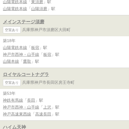
山陽電鉄本線
「
東須磨
」駅
山陽電鉄本線
「
山陽須磨
」駅
メインステージ須磨
兵庫県神戸市須磨区大田町
空室あり
築18年
山陽電鉄本線
「
板宿
」駅
神戸市西神・山手線
「
板宿
」駅
山陽本線
「
鷹取
」駅
ロイヤルコートナグラ
兵庫県神戸市長田区房王寺町
空室あり
築53年
神鉄有馬線
「
長田
」駅
神戸市西神・山手線
「
上沢
」駅
神戸高速東西線
「
高速長田
」駅
ハイム天神