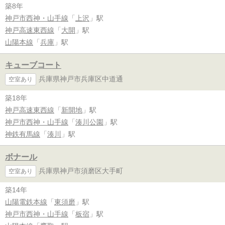
築8年
神戸市西神・山手線
「
上沢
」駅
神戸高速東西線
「
大開
」駅
山陽本線
「
兵庫
」駅
キューブコート
兵庫県神戸市兵庫区中道通
空室あり
築18年
神戸高速東西線
「
新開地
」駅
神戸市西神・山手線
「
湊川公園
」駅
神鉄有馬線
「
湊川
」駅
ボナール
兵庫県神戸市須磨区大手町
空室あり
築14年
山陽電鉄本線
「
東須磨
」駅
神戸市西神・山手線
「
板宿
」駅