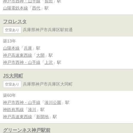
神戸市西神・山手線
「
長田
」駅
山陽電鉄本線
「
西代
」駅
フロレスタ
兵庫県神戸市兵庫区駅前通
空室あり
築13年
山陽本線
「
兵庫
」駅
神戸高速東西線
「
大開
」駅
神戸市西神・山手線
「
上沢
」駅
JS大同町
兵庫県神戸市兵庫区大同町
空室あり
築60年
神戸市西神・山手線
「
湊川公園
」駅
神鉄有馬線
「
湊川
」駅
神戸高速東西線
「
新開地
」駅
グリーンネス神戸駅前