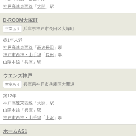
神戸高速東西線
「
大開
」駅
D-ROOM大塚町
兵庫県神戸市長田区大塚町
空室あり
築1年未満
神戸高速東西線
「
高速長田
」駅
神戸市西神・山手線
「
長田
」駅
山陽本線
「
兵庫
」駅
ウエンズ神戸
兵庫県神戸市兵庫区大開通
空室あり
築12年
神戸高速東西線
「
大開
」駅
山陽本線
「
兵庫
」駅
神戸市西神・山手線
「
上沢
」駅
ホームAS1