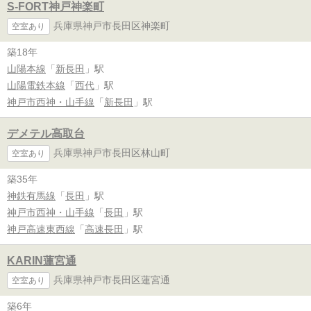
S-FORT神戸神楽町
兵庫県神戸市長田区神楽町
空室あり
築18年
山陽本線
「
新長田
」駅
山陽電鉄本線
「
西代
」駅
神戸市西神・山手線
「
新長田
」駅
デメテル高取台
兵庫県神戸市長田区林山町
空室あり
築35年
神鉄有馬線
「
長田
」駅
神戸市西神・山手線
「
長田
」駅
神戸高速東西線
「
高速長田
」駅
KARIN蓮宮通
兵庫県神戸市長田区蓮宮通
空室あり
築6年