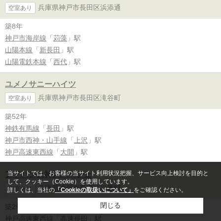
兵庫県神戸市長田区浜添通
空室あり
築8年
神戸市海岸線
「
苅藻
」駅
山陽本線
「
新長田
」駅
山陽電鉄本線
「
西代
」駅
ユメノサニーハイツ
兵庫県神戸市長田区滝谷町
空室あり
築52年
神鉄有馬線
「
長田
」駅
神戸市西神・山手線
「
上沢
」駅
神戸高速東西線
「
大開
」駅
当サイトでは、お客様の当サイト利用状況把握、サービス向上検討を目的と
アドバンス神戸パーチェ
して、クッキー（Cookie）を使用しています。
兵庫県神戸市長田区二番町
空室あり
詳しくは、当社の
「Cookieの取扱いについて」
をご確認ください。
閉じる
築2年
神戸高速東西線
「
高速長田
」駅