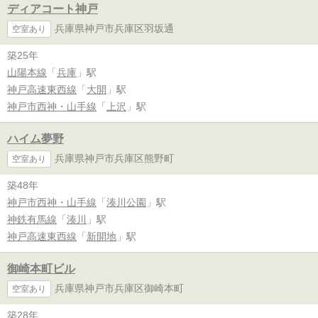
ディアコート神戸
兵庫県神戸市兵庫区羽坂通
空室あり
築25年
山陽本線
「
兵庫
」駅
神戸高速東西線
「
大開
」駅
神戸市西神・山手線
「
上沢
」駅
ハイム夢野
兵庫県神戸市兵庫区熊野町
空室あり
築48年
神戸市西神・山手線
「
湊川公園
」駅
神鉄有馬線
「
湊川
」駅
神戸高速東西線
「
新開地
」駅
御崎本町ビル
兵庫県神戸市兵庫区御崎本町
空室あり
築28年