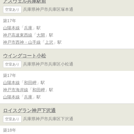
アスヴェル兵庫駅前
兵庫県神戸市兵庫区塚本通
空室あり
築17年
山陽本線
「
兵庫
」駅
神戸高速東西線
「
大開
」駅
神戸市西神・山手線
「
上沢
」駅
ウイングコート小松
兵庫県神戸市兵庫区小松通
空室あり
築17年
山陽本線
「
和田岬
」駅
神戸市海岸線
「
和田岬
」駅
山陽本線
「
兵庫
」駅
ロイスグラン神戸下沢通
兵庫県神戸市兵庫区下沢通
空室あり
築18年