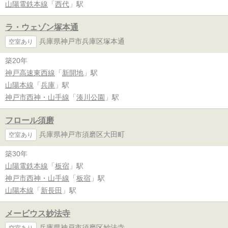
山陽電鉄本線
「
西代
」駅
ラ・ウェゾン塚本通
兵庫県神戸市兵庫区塚本通
空室あり
築20年
神戸高速東西線
「
新開地
」駅
山陽本線
「
兵庫
」駅
神戸市西神・山手線
「
湊川公園
」駅
フロール須磨
兵庫県神戸市須磨区大田町
空室あり
築30年
山陽電鉄本線
「
板宿
」駅
神戸市西神・山手線
「
板宿
」駅
山陽本線
「
新長田
」駅
メービウス妙法寺
兵庫県神戸市須磨区妙法寺
空室あり