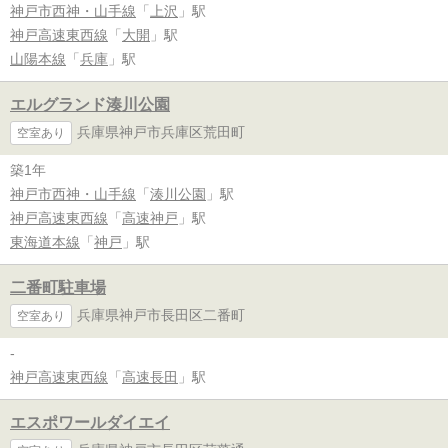
神戸市西神・山手線
「
上沢
」駅
神戸高速東西線
「
大開
」駅
山陽本線
「
兵庫
」駅
エルグランド湊川公園
兵庫県神戸市兵庫区荒田町
空室あり
築1年
神戸市西神・山手線
「
湊川公園
」駅
神戸高速東西線
「
高速神戸
」駅
東海道本線
「
神戸
」駅
二番町駐車場
兵庫県神戸市長田区二番町
空室あり
-
神戸高速東西線
「
高速長田
」駅
エスポワールダイエイ