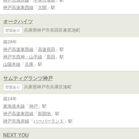
神戸高速東西線
「
大開
」駅
オークハイツ
兵庫県神戸市長田区東尻池町
空室あり
築29年
神戸高速東西線
「
高速長田
」駅
神戸市西神・山手線
「
長田
」駅
山陽本線
「
兵庫
」駅
サムティグランツ神戸
兵庫県神戸市兵庫区湊町
空室あり
築14年
東海道本線
「
神戸
」駅
神戸高速東西線
「
新開地
」駅
神戸市海岸線
「
ハーバーランド
」駅
NEXT YOU