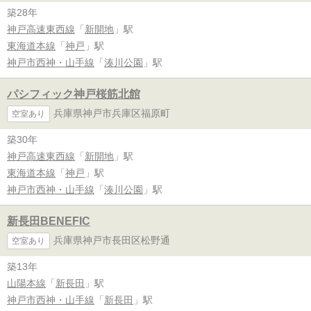
築28年
神戸高速東西線
「
新開地
」駅
東海道本線
「
神戸
」駅
神戸市西神・山手線
「
湊川公園
」駅
パシフィック神戸桜筋北館
兵庫県神戸市兵庫区福原町
空室あり
築30年
神戸高速東西線
「
新開地
」駅
東海道本線
「
神戸
」駅
神戸市西神・山手線
「
湊川公園
」駅
新長田BENEFIC
兵庫県神戸市長田区松野通
空室あり
築13年
山陽本線
「
新長田
」駅
神戸市西神・山手線
「
新長田
」駅