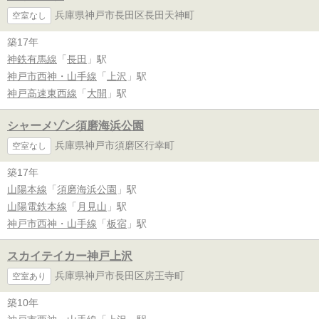
兵庫県神戸市長田区長田天神町
空室なし
築17年
神鉄有馬線
「
長田
」駅
神戸市西神・山手線
「
上沢
」駅
神戸高速東西線
「
大開
」駅
シャーメゾン須磨海浜公園
兵庫県神戸市須磨区行幸町
空室なし
築17年
山陽本線
「
須磨海浜公園
」駅
山陽電鉄本線
「
月見山
」駅
神戸市西神・山手線
「
板宿
」駅
スカイテイカー神戸上沢
兵庫県神戸市長田区房王寺町
空室あり
築10年