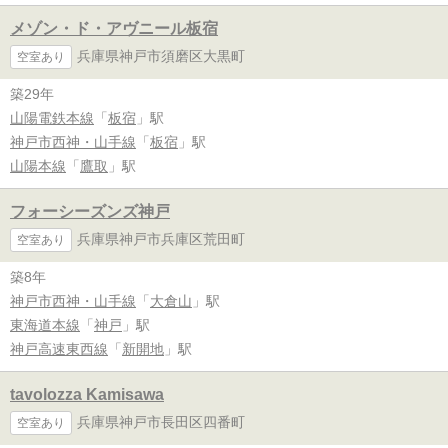
メゾン・ド・アヴニール板宿
兵庫県神戸市須磨区大黒町
空室あり
築29年
山陽電鉄本線
「
板宿
」駅
神戸市西神・山手線
「
板宿
」駅
山陽本線
「
鷹取
」駅
フォーシーズンズ神戸
兵庫県神戸市兵庫区荒田町
空室あり
築8年
神戸市西神・山手線
「
大倉山
」駅
東海道本線
「
神戸
」駅
神戸高速東西線
「
新開地
」駅
tavolozza Kamisawa
兵庫県神戸市長田区四番町
空室あり