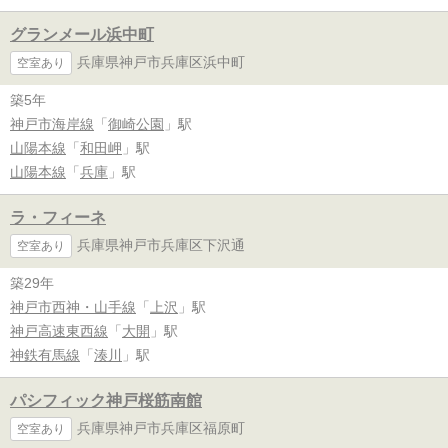
グランメール浜中町
兵庫県神戸市兵庫区浜中町
空室あり
築5年
神戸市海岸線
「
御崎公園
」駅
山陽本線
「
和田岬
」駅
山陽本線
「
兵庫
」駅
ラ・フィーネ
兵庫県神戸市兵庫区下沢通
空室あり
築29年
神戸市西神・山手線
「
上沢
」駅
神戸高速東西線
「
大開
」駅
神鉄有馬線
「
湊川
」駅
パシフィック神戸桜筋南館
兵庫県神戸市兵庫区福原町
空室あり