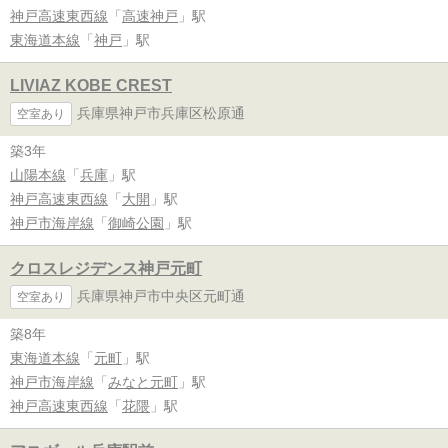
神戸高速東西線
「
高速神戸
」駅
東海道本線
「
神戸
」駅
LIVIAZ KOBE CREST
兵庫県神戸市兵庫区松原通
空室あり
築3年
山陽本線
「
兵庫
」駅
神戸高速東西線
「
大開
」駅
神戸市海岸線
「
御崎公園
」駅
クロスレジデンス神戸元町
兵庫県神戸市中央区元町通
空室あり
築8年
東海道本線
「
元町
」駅
神戸市海岸線
「
みなと元町
」駅
神戸高速東西線
「
花隈
」駅