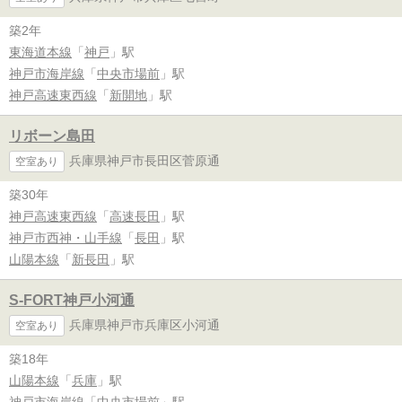
築2年
東海道本線
「
神戸
」駅
神戸市海岸線
「
中央市場前
」駅
神戸高速東西線
「
新開地
」駅
リボーン島田
兵庫県神戸市長田区菅原通
空室あり
築30年
神戸高速東西線
「
高速長田
」駅
神戸市西神・山手線
「
長田
」駅
山陽本線
「
新長田
」駅
S-FORT神戸小河通
兵庫県神戸市兵庫区小河通
空室あり
築18年
山陽本線
「
兵庫
」駅
神戸市海岸線
「
中央市場前
」駅