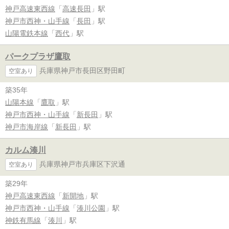
神戸高速東西線
「
高速長田
」駅
神戸市西神・山手線
「
長田
」駅
山陽電鉄本線
「
西代
」駅
パークプラザ鷹取
兵庫県神戸市長田区野田町
空室あり
築35年
山陽本線
「
鷹取
」駅
神戸市西神・山手線
「
新長田
」駅
神戸市海岸線
「
新長田
」駅
カルム湊川
兵庫県神戸市兵庫区下沢通
空室あり
築29年
神戸高速東西線
「
新開地
」駅
神戸市西神・山手線
「
湊川公園
」駅
神鉄有馬線
「
湊川
」駅