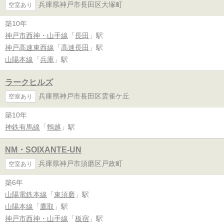
兵庫県神戸市長田区大塚町
空室あり
築10年
神戸市西神・山手線
「
長田
」駅
神戸高速東西線
「
高速長田
」駅
山陽本線
「
兵庫
」駅
ラークヒルズ
兵庫県神戸市長田区雲雀ケ丘
空室あり
築10年
神鉄有馬線
「
鵯越
」駅
NM・SOIXANTE-UN
兵庫県神戸市須磨区戸政町
空室あり
築6年
山陽電鉄本線
「
東須磨
」駅
山陽本線
「
鷹取
」駅
神戸市西神・山手線
「
板宿
」駅