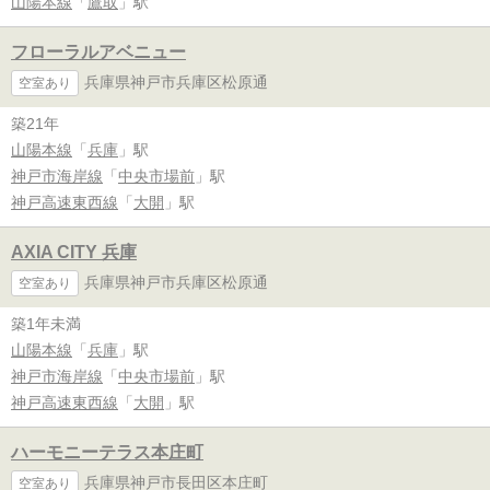
山陽本線
「
鷹取
」駅
フローラルアベニュー
兵庫県神戸市兵庫区松原通
空室あり
築21年
山陽本線
「
兵庫
」駅
神戸市海岸線
「
中央市場前
」駅
神戸高速東西線
「
大開
」駅
AXIA CITY 兵庫
兵庫県神戸市兵庫区松原通
空室あり
築1年未満
山陽本線
「
兵庫
」駅
神戸市海岸線
「
中央市場前
」駅
神戸高速東西線
「
大開
」駅
ハーモニーテラス本庄町
兵庫県神戸市長田区本庄町
空室あり