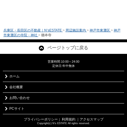
兵庫区・長田区の不動産｜N’sESTATE
>
周辺施設案内
>
神戸市東灘区
>
神戸
市東灘区の寺院・神社
>
徳本寺
ページトップに戻る
営業時間:10:00～24:00
定休日:年中無休
ホーム
会社概要
お問い合わせ
PCサイト
プライバシーポリシー
利用規約
｜アクセスマップ
｜
Copyright(c) N's ESTATE All rights reserved.