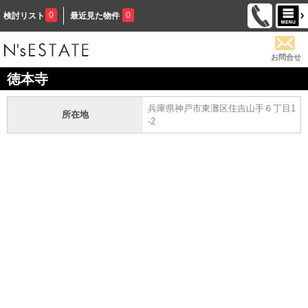
0
0
検討リスト
最近見た物件
お問合せ
徳本寺
兵庫県神戸市東灘区住吉山手６丁目1
所在地
-2