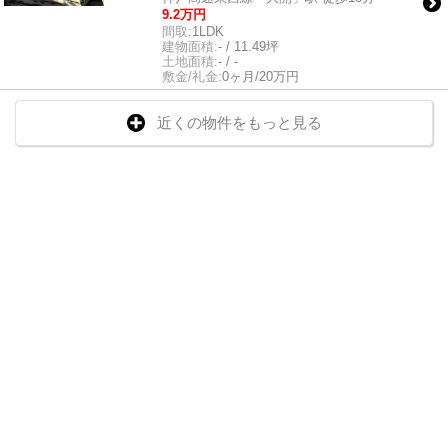
9.2万円
間取:
1LDK
建物面積:
- / 11.49坪
土地面積:
- / -
敷金/礼金:
0ヶ月/20万円
近くの物件をもっと見る