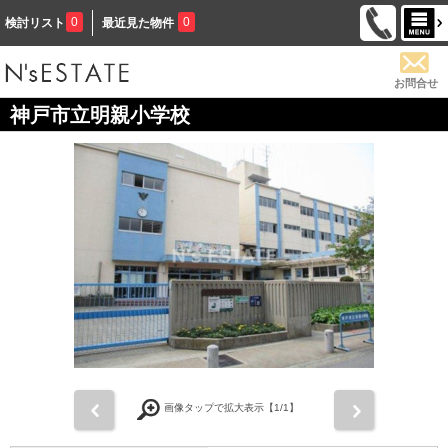
0
0
検討リスト
最近見た物件
お問合せ
神戸市立明親小学校
前
次
画像タップで拡大表示【
1
/1】