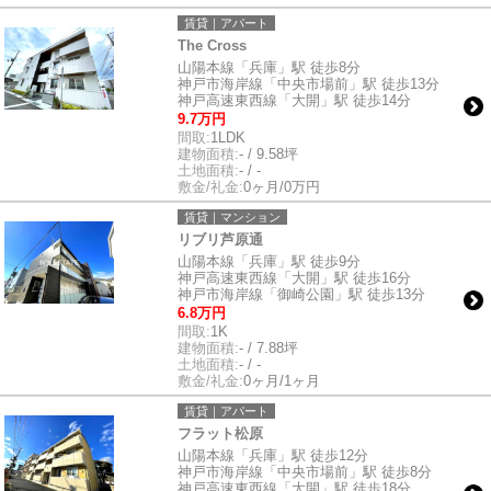
賃貸｜アパート
The Cross
山陽本線「兵庫」駅 徒歩8分
神戸市海岸線「中央市場前」駅 徒歩13分
神戸高速東西線「大開」駅 徒歩14分
9.7万円
間取:
1LDK
建物面積:
- / 9.58坪
土地面積:
- / -
敷金/礼金:
0ヶ月/0万円
賃貸｜マンション
リブリ芦原通
山陽本線「兵庫」駅 徒歩9分
神戸高速東西線「大開」駅 徒歩16分
神戸市海岸線「御崎公園」駅 徒歩13分
6.8万円
間取:
1K
建物面積:
- / 7.88坪
土地面積:
- / -
敷金/礼金:
0ヶ月/1ヶ月
賃貸｜アパート
フラット松原
山陽本線「兵庫」駅 徒歩12分
神戸市海岸線「中央市場前」駅 徒歩8分
神戸高速東西線「大開」駅 徒歩18分