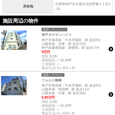
兵庫県神戸市兵庫区須佐野通４丁目1
所在地
-19
施設周辺の物件
賃貸｜マンション
神戸タケサンハイツ
神戸市海岸線「中央市場前」駅 徒歩6分
山陽本線「兵庫」駅 徒歩13分
神戸高速東西線「新開地」駅 徒歩17分
9万円
間取:
2LDK
建物面積:
- / 20.34坪
土地面積:
- / -
敷金/礼金:
0ヶ月/1ヶ月
賃貸｜アパート
フォルス御崎
神戸市海岸線「中央市場前」駅 徒歩8分
山陽本線「和田岬」駅 徒歩11分
山陽本線「兵庫」駅 徒歩16分
6.85万円
間取:
1LDK
建物面積:
- / 10.10坪
土地面積:
- / -
敷金/礼金:
0ヶ月/0ヶ月