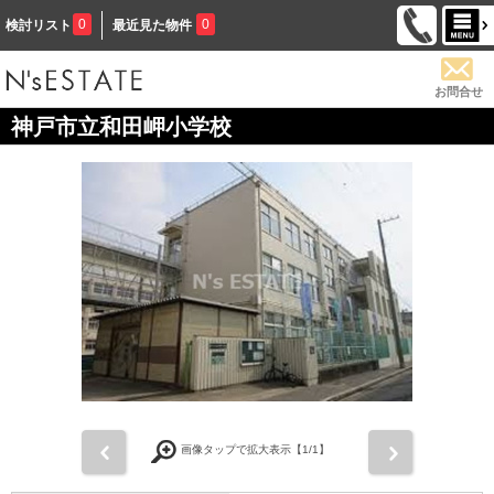
0
0
検討リスト
最近見た物件
お問合せ
神戸市立和田岬小学校
前
次
画像タップで拡大表示【
1
/1】