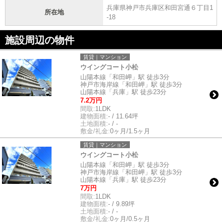
兵庫県神戸市兵庫区和田宮通６丁目1
所在地
-18
施設周辺の物件
賃貸｜マンション
ウイングコート小松
山陽本線「和田岬」駅 徒歩3分
神戸市海岸線「和田岬」駅 徒歩3分
山陽本線「兵庫」駅 徒歩23分
7.2万円
間取:
1LDK
建物面積:
- / 11.64坪
土地面積:
- / -
敷金/礼金:
0ヶ月/1.5ヶ月
賃貸｜マンション
ウイングコート小松
山陽本線「和田岬」駅 徒歩3分
神戸市海岸線「和田岬」駅 徒歩3分
山陽本線「兵庫」駅 徒歩23分
7万円
間取:
1LDK
建物面積:
- / 9.89坪
土地面積:
- / -
敷金/礼金:
0ヶ月/0.5ヶ月