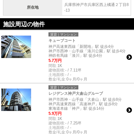
兵庫県神戸市兵庫区西上橘通２丁目8
所在地
-13
施設周辺の物件
賃貸｜マンション
キューブコート
神戸高速東西線「新開地」駅 徒歩4分
神戸市西神・山手線「湊川公園」駅 徒歩4分
神鉄有馬線「湊川」駅 徒歩4分
5.7万円
間取:
1K
建物面積:
- / 7.11坪
土地面積:
- / -
敷金/礼金:
0ヶ月/0ヶ月
賃貸｜マンション
レジデンス神戸大倉山グルーブ
神戸市西神・山手線「大倉山」駅 徒歩8分
神戸高速東西線「高速神戸」駅 徒歩8分
東海道本線「神戸」駅 徒歩14分
5.9万円
間取:
1K
建物面積:
- / 7.25坪
土地面積:
- / -
敷金/礼金:
0ヶ月/0ヶ月