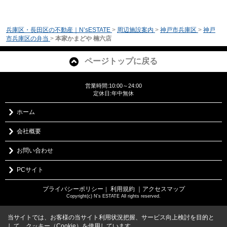
兵庫区・長田区の不動産｜N’sESTATE
>
周辺施設案内
>
神戸市兵庫区
>
神戸
市兵庫区の弁当
>
本家かまどや 楠六店
ページトップに戻る
営業時間:10:00～24:00
定休日:年中無休
ホーム
会社概要
お問い合わせ
PCサイト
プライバシーポリシー
利用規約
｜アクセスマップ
｜
Copyright(c) N's ESTATE All rights reserved.
当サイトでは、お客様の当サイト利用状況把握、サービス向上検討を目的と
して、クッキー（Cookie）を使用しています。