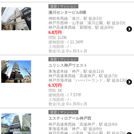
賃貸｜マンション
湊川センタービルB棟
神鉄有馬線「湊川」駅 徒歩2分
神戸市西神・山手線「湊川公園」駅 徒歩2分
神戸高速東西線「新開地」駅 徒歩9分
6.8万円
間取:
1LDK
建物面積:
- / 11.34坪
土地面積:
- / -
敷金/礼金:
0ヶ月/1ヶ月
賃貸｜マンション
ユリシス神戸ウエスト
東海道本線「神戸」駅 徒歩11分
神戸高速東西線「高速神戸」駅 徒歩7分
神戸市海岸線「ハーバーランド」駅 徒歩13分
6.3万円
間取:
1K
建物面積:
- / 7.57坪
土地面積:
- / -
敷金/礼金:
0ヶ月/0ヶ月
賃貸｜マンション
エスティロアール神戸西
神戸高速東西線「高速神戸」駅 徒歩4分
東海道本線「神戸」駅 徒歩8分
神戸市西神・山手線「湊川公園」駅 徒歩7分