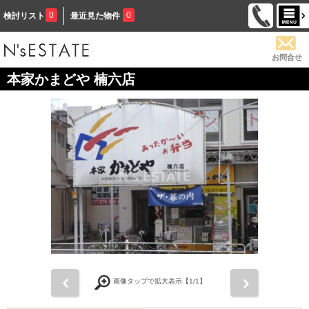
0
0
検討リスト
最近見た物件
お問合せ
本家かまどや 楠六店
前
次
画像タップで拡大表示【
1
/1】