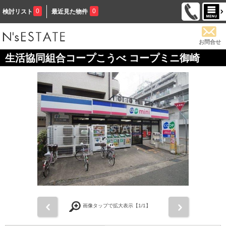
0
0
検討リスト
最近見た物件
お問合せ
生活協同組合コープこうべ コープミニ御崎
前
次
画像タップで拡大表示【
1
/1】