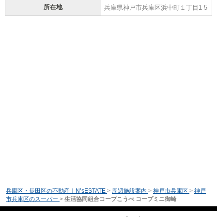
所在地
兵庫県神戸市兵庫区浜中町１丁目1-5
兵庫区・長田区の不動産｜N’sESTATE
>
周辺施設案内
>
神戸市兵庫区
>
神戸
市兵庫区のスーパー
>
生活協同組合コープこうべ コープミニ御崎