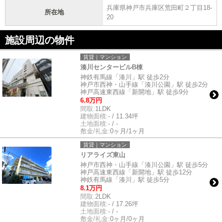
兵庫県神戸市兵庫区荒田町２丁目18-
所在地
20
施設周辺の物件
賃貸｜マンション
湊川センタービルB棟
神鉄有馬線「湊川」駅 徒歩2分
神戸市西神・山手線「湊川公園」駅 徒歩2分
神戸高速東西線「新開地」駅 徒歩9分
6.8万円
間取:
1LDK
建物面積:
- / 11.34坪
土地面積:
- / -
敷金/礼金:
0ヶ月/1ヶ月
賃貸｜マンション
リアライズ東山
神戸市西神・山手線「湊川公園」駅 徒歩5分
神戸高速東西線「新開地」駅 徒歩12分
神鉄有馬線「湊川」駅 徒歩5分
8.1万円
間取:
2LDK
建物面積:
- / 17.26坪
土地面積:
- / -
敷金/礼金:
0ヶ月/0ヶ月