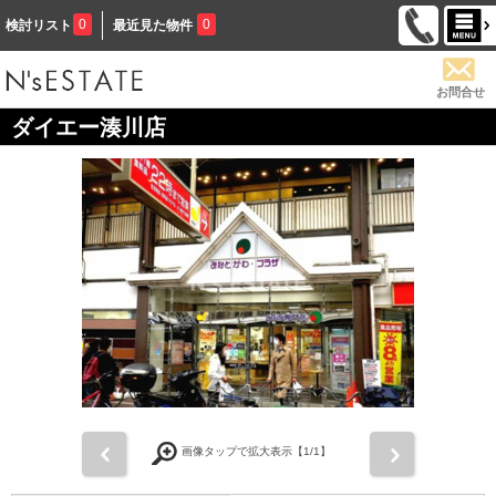
0
0
検討リスト
最近見た物件
お問合せ
ダイエー湊川店
前
次
画像タップで拡大表示【
1
/1】