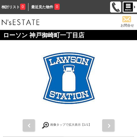
0
0
検討リスト
最近見た物件
お問合せ
ローソン 神戸御崎町一丁目店
前
次
画像タップで拡大表示【
1
/1】