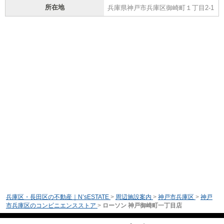
所在地
兵庫県神戸市兵庫区御崎町１丁目2-1
兵庫区・長田区の不動産｜N’sESTATE
>
周辺施設案内
>
神戸市兵庫区
>
神戸
市兵庫区のコンビニエンスストア
>
ローソン 神戸御崎町一丁目店