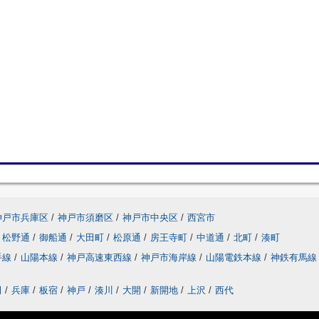
神戸市兵庫区
/
神戸市須磨区
/
神戸市中央区
/
西宮市
松野通
/
御船通
/
大田町
/
松原通
/
房王寺町
/
中道通
/
北町
/
湊町
手線
/
山陽本線
/
神戸高速東西線
/
神戸市海岸線
/
山陽電鉄本線
/
神鉄有馬線
田
/
兵庫
/
板宿
/
神戸
/
湊川
/
大開
/
新開地
/
上沢
/
西代