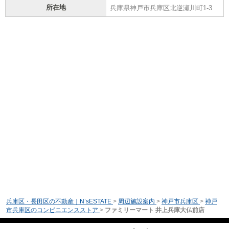
所在地
兵庫県神戸市兵庫区北逆瀬川町1-3
兵庫区・長田区の不動産｜N’sESTATE
>
周辺施設案内
>
神戸市兵庫区
>
神戸
市兵庫区のコンビニエンスストア
>
ファミリーマート 井上兵庫大仏前店