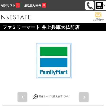
0
0
検討リスト
最近見た物件
お問合せ
ファミリーマート 井上兵庫大仏前店
前
次
画像タップで拡大表示【
1
/1】