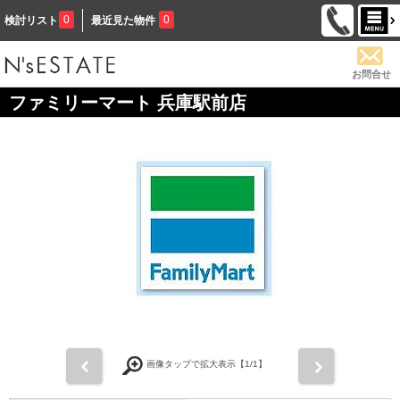
0
0
検討リスト
最近見た物件
お問合せ
ファミリーマート 兵庫駅前店
前
次
画像タップで拡大表示【
1
/1】