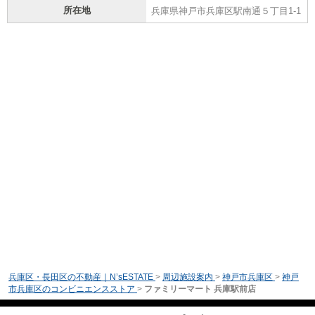
所在地
兵庫県神戸市兵庫区駅南通５丁目1-1
兵庫区・長田区の不動産｜N’sESTATE
>
周辺施設案内
>
神戸市兵庫区
>
神戸
市兵庫区のコンビニエンスストア
>
ファミリーマート 兵庫駅前店