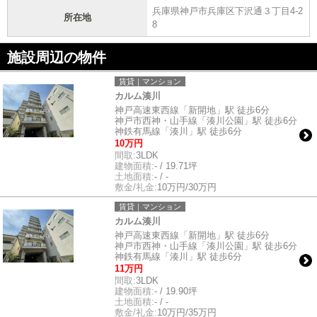
兵庫県神戸市兵庫区下沢通３丁目4-2
所在地
8
施設周辺の物件
賃貸｜マンション
カルム湊川
神戸高速東西線「新開地」駅 徒歩6分
神戸市西神・山手線「湊川公園」駅 徒歩6分
神鉄有馬線「湊川」駅 徒歩6分
10万円
間取:
3LDK
建物面積:
- / 19.71坪
土地面積:
- / -
敷金/礼金:
10万円/30万円
賃貸｜マンション
カルム湊川
神戸高速東西線「新開地」駅 徒歩6分
神戸市西神・山手線「湊川公園」駅 徒歩6分
神鉄有馬線「湊川」駅 徒歩6分
11万円
間取:
3LDK
建物面積:
- / 19.90坪
土地面積:
- / -
敷金/礼金:
10万円/35万円