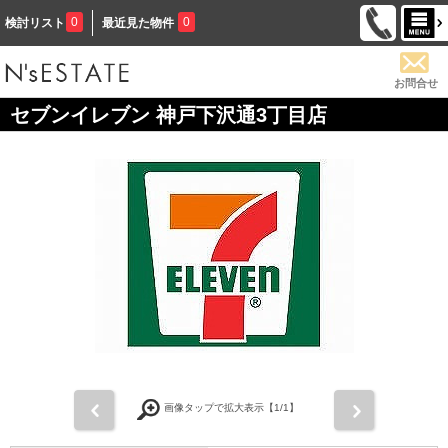
0
0
検討リスト
最近見た物件
お問合せ
セブンイレブン 神戸下沢通3丁目店
前
次
画像タップで拡大表示【
1
/1】