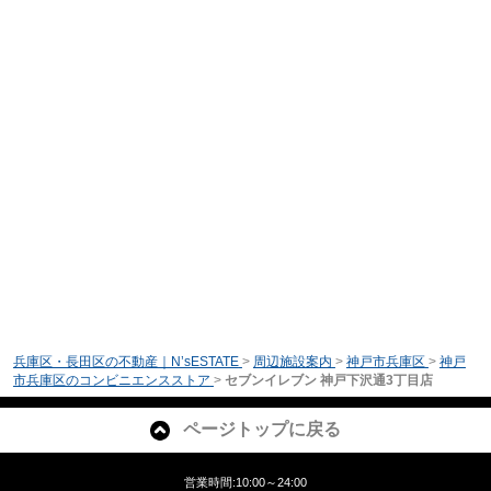
兵庫区・長田区の不動産｜N’sESTATE
>
周辺施設案内
>
神戸市兵庫区
>
神戸
市兵庫区のコンビニエンスストア
>
セブンイレブン 神戸下沢通3丁目店
ページトップに戻る
営業時間:10:00～24:00