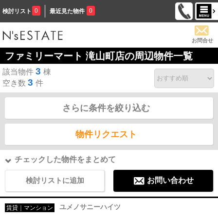
0
0
検討リスト
最近見た物件
お問合せ
ファミリーマート 滝山町店の周辺物件一覧
3
該当物件
棟
3
空き数
件
さらに条件を絞り込む
物件リクエスト
チェックした物件をまとめて
検討リストに追加
お問い合わせ
ユメノサニーハイツ
賃貸｜マンション