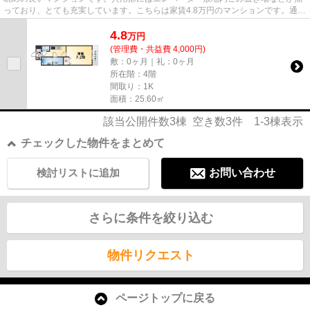
っており、とても充実しています。こちらは家賃4.8万円のマンションです。通信
速度が速く時間も節約できる...
4.8
万
円
(管理費・共益費 4,000円)
敷：0ヶ月｜礼：0ヶ月
所在階：4階
間取り：1K
面積：25.60㎡
該当公開件数
3
棟 空き数
3
件
1-3
棟表示
チェックした物件をまとめて
検討リストに追加
お問い合わせ
さらに条件を絞り込む
物件リクエスト
ページトップに戻る