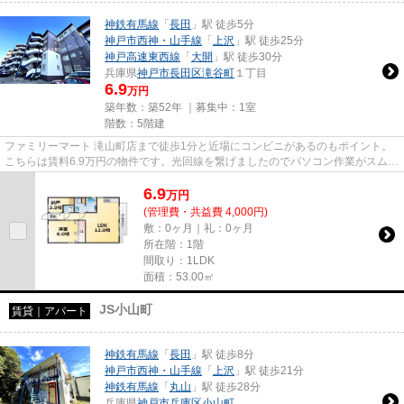
神鉄有馬線
「
長田
」駅 徒歩5分
神戸市西神・山手線
「
上沢
」駅 徒歩25分
神戸高速東西線
「
大開
」駅 徒歩30分
兵庫県
神戸市長田区
滝谷町
１丁目
6.9
万円
築年数：築52年 ｜募集中：
1室
階数：5階建
ファミリーマート 滝山町店まで徒歩1分と近場にコンビニがあるのもポイント。
こちらは賃料6.9万円の物件です。光回線を繋げましたのでパソコン作業がスムー
ズです。「ユメノサニーハイ...
6.9
万
円
(管理費・共益費 4,000円)
敷：0ヶ月｜礼：0ヶ月
所在階：1階
間取り：1LDK
面積：53.00㎡
JS小山町
賃貸｜アパート
神鉄有馬線
「
長田
」駅 徒歩8分
神戸市西神・山手線
「
上沢
」駅 徒歩21分
神鉄有馬線
「
丸山
」駅 徒歩28分
兵庫県
神戸市兵庫区
小山町