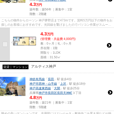
4.3
万円
築年数：築56年 ｜募集中：
1室
階数：2階建
こちらの物件からローソン 神戸夢野店まで473mです。賃料5万円以下の物件をお
探しのお客様におすすめです。光回線を繋げましたのでパソコン作業がスムーズ
です。当社イチオシの物件の...
4.3
万
円
(管理費・共益費 4,000円)
敷：0ヶ月｜礼：0ヶ月
所在階：1階
間取り：1LDK
面積：31.50㎡
アルティス神戸
賃貸｜マンション
神鉄有馬線
「
長田
」駅 徒歩4分
神戸市西神・山手線
「
上沢
」駅 徒歩18分
神戸高速東西線
「
大開
」駅 徒歩25分
兵庫県
神戸市長田区
長田天神町
３丁目
4.8
万円
築年数：築21年 ｜募集中：
1室
階数：5階建
眺めの良いマンションです。共用部にはエレベータ・敷地内ごみ置き場などが揃