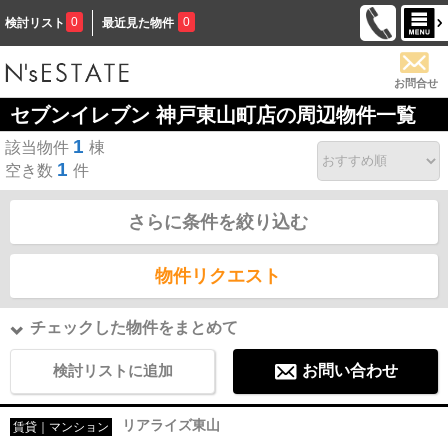
0
0
検討リスト
最近見た物件
お問合せ
セブンイレブン 神戸東山町店の周辺物件一覧
1
該当物件
棟
1
空き数
件
さらに条件を絞り込む
物件リクエスト
チェックした物件をまとめて
検討リストに追加
お問い合わせ
リアライズ東山
賃貸｜マンション