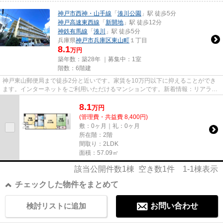
神戸市西神・山手線
「
湊川公園
」駅 徒歩5分
神戸高速東西線
「
新開地
」駅 徒歩12分
神鉄有馬線
「
湊川
」駅 徒歩5分
兵庫県
神戸市兵庫区
東山町
１丁目
8.1
万円
築年数：築28年 ｜募集中：
1室
階数：6階建
神戸東山郵便局まで徒歩2分と近いです。家賃を10万円以下に抑えることができ
ます。インターネットをご利用いただけるマンションです。新着情報：リアライ
ズ東山の空室情報ならコチラ。...
8.1
万
円
(管理費・共益費 8,400円)
敷：0ヶ月｜礼：0ヶ月
所在階：2階
間取り：2LDK
面積：57.09㎡
該当公開件数
1
棟 空き数
1
件
1-1
棟表示
チェックした物件をまとめて
検討リストに追加
お問い合わせ