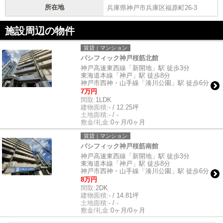
所在地
兵庫県神戸市兵庫区福原町26-3
施設周辺の物件
賃貸｜マンション
パシフィック神戸桜筋北館
神戸高速東西線「新開地」駅 徒歩3分
東海道本線「神戸」駅 徒歩8分
神戸市西神・山手線「湊川公園」駅 徒歩6分
7万円
間取:
1LDK
建物面積:
- / 12.25坪
土地面積:
- / -
敷金/礼金:
0ヶ月/0ヶ月
賃貸｜マンション
パシフィック神戸桜筋南館
神戸高速東西線「新開地」駅 徒歩3分
東海道本線「神戸」駅 徒歩8分
神戸市西神・山手線「湊川公園」駅 徒歩6分
8万円
間取:
2DK
建物面積:
- / 14.81坪
土地面積:
- / -
敷金/礼金:
0ヶ月/0ヶ月