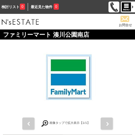
0
0
検討リスト
最近見た物件
お問合せ
ファミリーマート 湊川公園南店
前
次
画像タップで拡大表示【
1
/1】