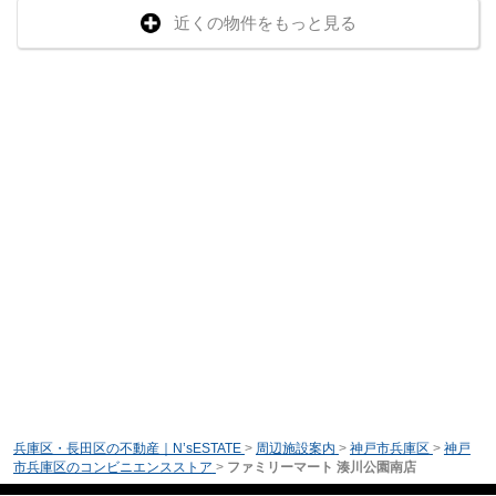
近くの物件をもっと見る
兵庫区・長田区の不動産｜N’sESTATE
>
周辺施設案内
>
神戸市兵庫区
>
神戸
市兵庫区のコンビニエンスストア
>
ファミリーマート 湊川公園南店