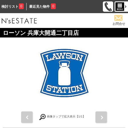
0
0
検討リスト
最近見た物件
お問合せ
ローソン 兵庫大開通二丁目店
前
次
画像タップで拡大表示【
1
/1】