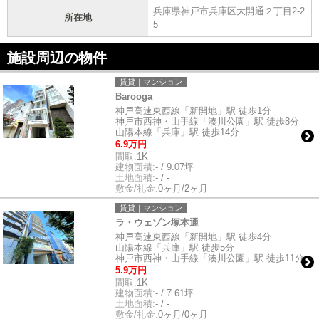
兵庫県神戸市兵庫区大開通２丁目2-2
所在地
5
施設周辺の物件
賃貸｜マンション
Barooga
神戸高速東西線「新開地」駅 徒歩1分
神戸市西神・山手線「湊川公園」駅 徒歩8分
山陽本線「兵庫」駅 徒歩14分
6.9万円
間取:
1K
建物面積:
- / 9.07坪
土地面積:
- / -
敷金/礼金:
0ヶ月/2ヶ月
賃貸｜マンション
ラ・ウェゾン塚本通
神戸高速東西線「新開地」駅 徒歩4分
山陽本線「兵庫」駅 徒歩5分
神戸市西神・山手線「湊川公園」駅 徒歩11分
5.9万円
間取:
1K
建物面積:
- / 7.61坪
土地面積:
- / -
敷金/礼金:
0ヶ月/0ヶ月