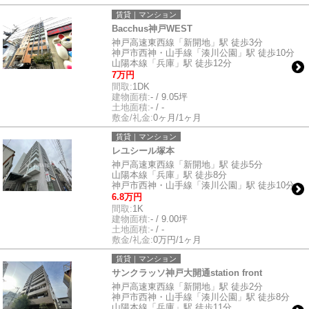
賃貸｜マンション
Bacchus神戸WEST
神戸高速東西線「新開地」駅 徒歩3分
神戸市西神・山手線「湊川公園」駅 徒歩10分
山陽本線「兵庫」駅 徒歩12分
7万円
間取:
1DK
建物面積:
- / 9.05坪
土地面積:
- / -
敷金/礼金:
0ヶ月/1ヶ月
賃貸｜マンション
レユシール塚本
神戸高速東西線「新開地」駅 徒歩5分
山陽本線「兵庫」駅 徒歩8分
神戸市西神・山手線「湊川公園」駅 徒歩10分
6.8万円
間取:
1K
建物面積:
- / 9.00坪
土地面積:
- / -
敷金/礼金:
0万円/1ヶ月
賃貸｜マンション
サンクラッソ神戸大開通station front
神戸高速東西線「新開地」駅 徒歩2分
神戸市西神・山手線「湊川公園」駅 徒歩8分
山陽本線「兵庫」駅 徒歩11分