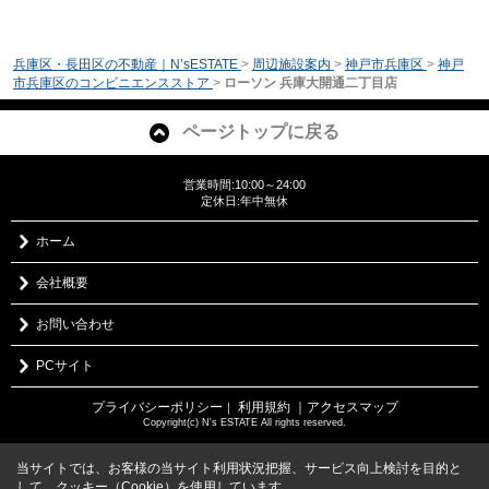
兵庫区・長田区の不動産｜N’sESTATE
>
周辺施設案内
>
神戸市兵庫区
>
神戸
市兵庫区のコンビニエンスストア
>
ローソン 兵庫大開通二丁目店
ページトップに戻る
営業時間:10:00～24:00
定休日:年中無休
ホーム
会社概要
お問い合わせ
PCサイト
プライバシーポリシー
利用規約
｜アクセスマップ
｜
Copyright(c) N's ESTATE All rights reserved.
当サイトでは、お客様の当サイト利用状況把握、サービス向上検討を目的と
して、クッキー（Cookie）を使用しています。