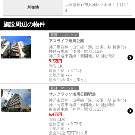
兵庫県神戸市兵庫区下沢通１丁目4-1
所在地
8
施設周辺の物件
賃貸｜マンション
アスライフ湊川公園
神戸市西神・山手線「湊川公園」駅 徒歩2分
神鉄有馬線「湊川」駅 徒歩2分
神戸高速東西線「新開地」駅 徒歩6分
5.3万円
間取:
1K
建物面積:
- / 8.11坪
土地面積:
- / -
敷金/礼金:
0ヶ月/0ヶ月
賃貸｜マンション
サンクラッソ湊川公園駅前
神戸市西神・山手線「湊川公園」駅 徒歩4分
神戸高速東西線「新開地」駅 徒歩6分
東海道本線「神戸」駅 徒歩13分
6.4万円
間取:
1DK
建物面積:
- / 9.72坪
土地面積:
- / -
敷金/礼金:
5万円/1ヶ月