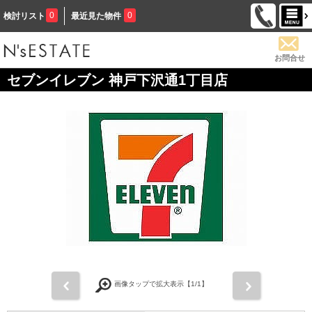
0
0
検討リスト
最近見た物件
お問合せ
セブンイレブン 神戸下沢通1丁目店
前
次
画像タップで拡大表示【
1
/1】