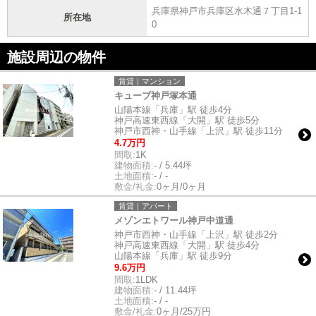
兵庫県神戸市兵庫区水木通７丁目1-1
所在地
0
施設周辺の物件
賃貸｜マンション
キューブ神戸塚本通
山陽本線「兵庫」駅 徒歩4分
神戸高速東西線「大開」駅 徒歩5分
神戸市西神・山手線「上沢」駅 徒歩11分
4.7万円
間取:
1K
建物面積:
- / 5.44坪
土地面積:
- / -
敷金/礼金:
0ヶ月/0ヶ月
賃貸｜アパート
メゾンエトワール神戸中道通
神戸市西神・山手線「上沢」駅 徒歩2分
神戸高速東西線「大開」駅 徒歩4分
山陽本線「兵庫」駅 徒歩9分
9.6万円
間取:
1LDK
建物面積:
- / 11.44坪
土地面積:
- / -
敷金/礼金:
0ヶ月/25万円