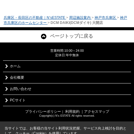
兵庫区・長田区の不動産｜N’sESTATE
>
周辺施設案内
>
神戸市兵庫区
>
神戸
市兵庫区のホームセンター
>
DCM DAIKI(DCMダイキ) 大開店
ページトップに戻る
営業時間:10:00～24:00
定休日:年中無休
ホーム
会社概要
お問い合わせ
PCサイト
プライバシーポリシー
利用規約
｜アクセスマップ
｜
Copyright(c) N's ESTATE All rights reserved.
当サイトでは、お客様の当サイト利用状況把握、サービス向上検討を目的と
して、クッキー（Cookie）を使用しています。