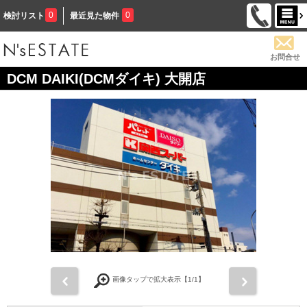
0
0
検討リスト
最近見た物件
お問合せ
DCM DAIKI(DCMダイキ) 大開店
前
次
画像タップで拡大表示【
1
/1】