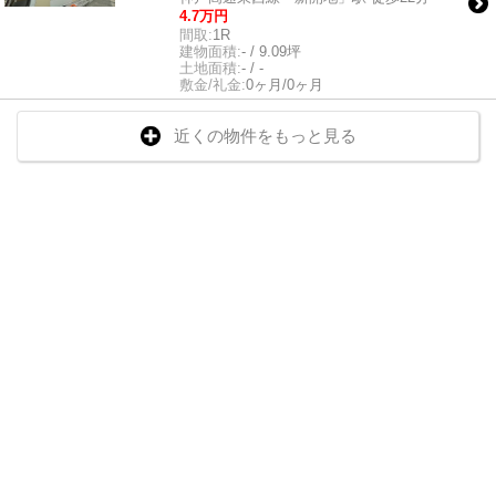
4.7万円
間取:
1R
建物面積:
- / 9.09坪
土地面積:
- / -
敷金/礼金:
0ヶ月/0ヶ月
近くの物件をもっと見る