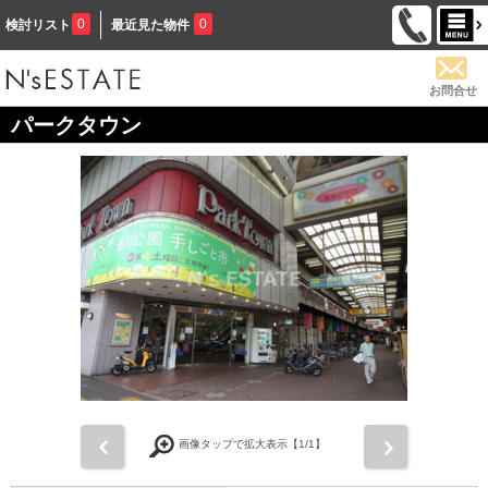
0
0
検討リスト
最近見た物件
お問合せ
パークタウン
前
次
画像タップで拡大表示【
1
/1】