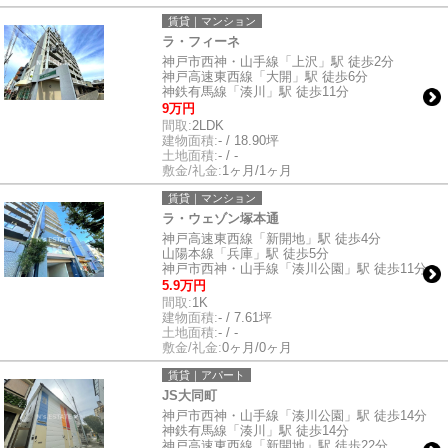
賃貸｜マンション
ラ・フィーネ
神戸市西神・山手線「上沢」駅 徒歩2分
神戸高速東西線「大開」駅 徒歩6分
神鉄有馬線「湊川」駅 徒歩11分
9万円
間取:
2LDK
建物面積:
- / 18.90坪
土地面積:
- / -
敷金/礼金:
1ヶ月/1ヶ月
賃貸｜マンション
ラ・ウェゾン塚本通
神戸高速東西線「新開地」駅 徒歩4分
山陽本線「兵庫」駅 徒歩5分
神戸市西神・山手線「湊川公園」駅 徒歩11分
5.9万円
間取:
1K
建物面積:
- / 7.61坪
土地面積:
- / -
敷金/礼金:
0ヶ月/0ヶ月
賃貸｜アパート
JS大同町
神戸市西神・山手線「湊川公園」駅 徒歩14分
神鉄有馬線「湊川」駅 徒歩14分
神戸高速東西線「新開地」駅 徒歩22分