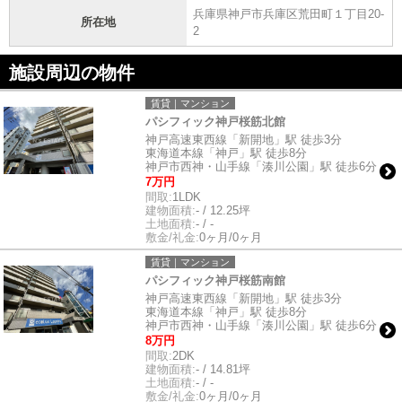
兵庫県神戸市兵庫区荒田町１丁目20-
所在地
2
施設周辺の物件
賃貸｜マンション
パシフィック神戸桜筋北館
神戸高速東西線「新開地」駅 徒歩3分
東海道本線「神戸」駅 徒歩8分
神戸市西神・山手線「湊川公園」駅 徒歩6分
7万円
間取:
1LDK
建物面積:
- / 12.25坪
土地面積:
- / -
敷金/礼金:
0ヶ月/0ヶ月
賃貸｜マンション
パシフィック神戸桜筋南館
神戸高速東西線「新開地」駅 徒歩3分
東海道本線「神戸」駅 徒歩8分
神戸市西神・山手線「湊川公園」駅 徒歩6分
8万円
間取:
2DK
建物面積:
- / 14.81坪
土地面積:
- / -
敷金/礼金:
0ヶ月/0ヶ月