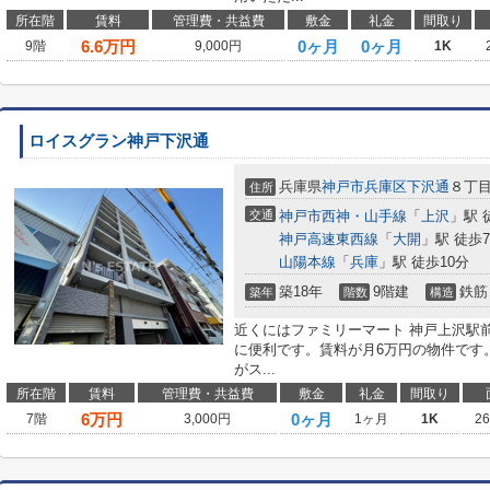
所在階
賃料
管理費・共益費
敷金
礼金
間取り
6.6
万円
0ヶ月
0ヶ月
9階
9,000円
1K
ロイスグラン神戸下沢通
兵庫県
神戸市兵庫区
下沢通
８丁
住所
交通
神戸市西神・山手線
「
上沢
」駅 
神戸高速東西線
「
大開
」駅 徒歩
山陽本線
「
兵庫
」駅 徒歩10分
築18年
9階建
鉄筋
築年
階数
構造
近くにはファミリーマート 神戸上沢駅前
に便利です。賃料が月6万円の物件です
がス...
所在階
賃料
管理費・共益費
敷金
礼金
間取り
6
万円
0ヶ月
7階
3,000円
1ヶ月
1K
2