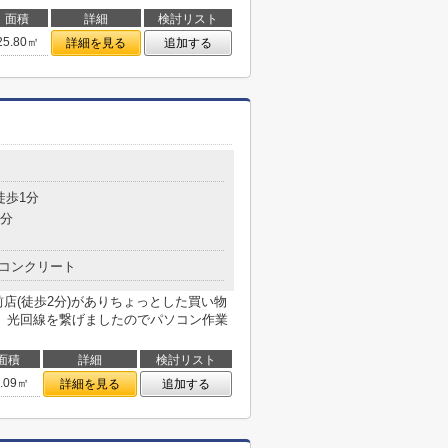
面積
詳細
検討リスト
25.80㎡
詳細を見る
追加する
目
徒歩1分
7分
コンクリート
店(徒歩2分)がありちょっとした買い物
。光回線を繋げましたのでパソコン作業
面積
詳細
検討リスト
6.09㎡
詳細を見る
追加する