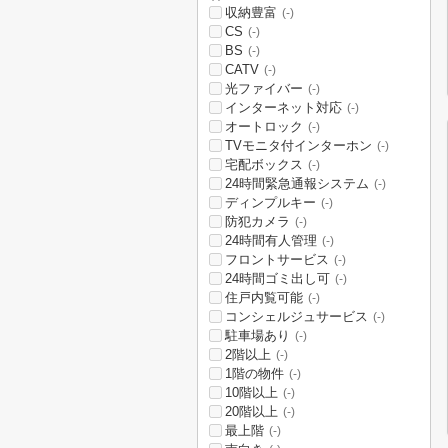
収納豊富
(-)
CS
(-)
BS
(-)
CATV
(-)
光ファイバー
(-)
インターネット対応
(-)
オートロック
(-)
TVモニタ付インターホン
(-)
宅配ボックス
(-)
24時間緊急通報システム
(-)
ディンプルキー
(-)
防犯カメラ
(-)
24時間有人管理
(-)
フロントサービス
(-)
24時間ゴミ出し可
(-)
住戸内覧可能
(-)
コンシェルジュサービス
(-)
駐車場あり
(-)
2階以上
(-)
1階の物件
(-)
10階以上
(-)
20階以上
(-)
最上階
(-)