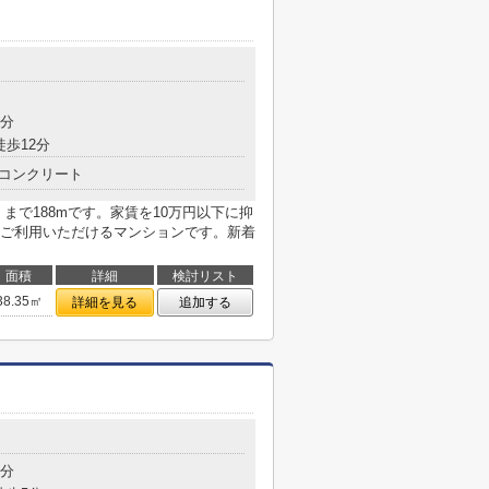
目
5分
徒歩12分
コンクリート
まで188mです。家賃を10万円以下に抑
ご利用いただけるマンションです。新着
面積
詳細
検討リスト
38.35㎡
詳細を見る
追加する
目
3分