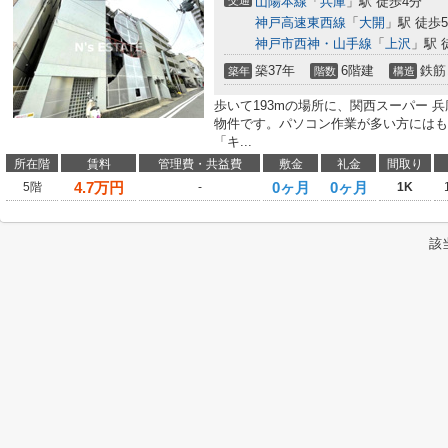
交通
山陽本線
「
兵庫
」駅 徒歩4分
神戸高速東西線
「
大開
」駅 徒歩
神戸市西神・山手線
「
上沢
」駅 
築37年
6階建
鉄筋
築年
階数
構造
歩いて193mの場所に、関西スーパー 
物件です。パソコン作業が多い方にはも
「キ...
所在階
賃料
管理費・共益費
敷金
礼金
間取り
4.7
万円
0ヶ月
0ヶ月
5階
-
1K
該