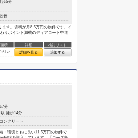
徒歩5分
鉄骨
ます。賃料が月8.5万円の物件です。イ
わりポイント満載のディアコート中道
面積
詳細
検討リスト
0.61㎡
詳細を見る
追加する
目
歩7分
駅 徒歩14分
コンクリート
備・環境ともに良い11.5万円の物件で
光回線を導入しています。「コーズ島