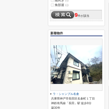
南向き
(-)
角部屋
(-)
9
件が該当
新着物件
ラ・シャンブル名倉
兵庫県神戸市長田区名倉町１丁目
神鉄有馬線「長田」駅 徒歩9分
築30年