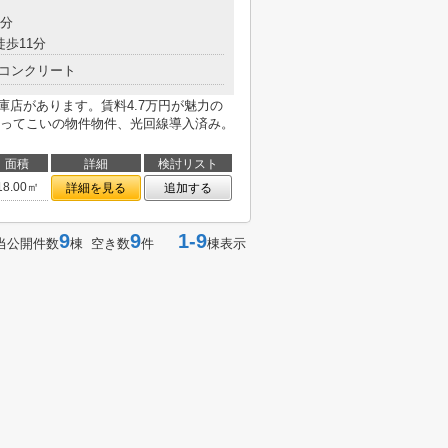
5分
徒歩11分
コンクリート
兵庫店があります。賃料4.7万円が魅力の
ってこいの物件物件、光回線導入済み。
面積
詳細
検討リスト
18.00㎡
詳細を見る
追加する
9
9
1-9
当公開件数
棟 空き数
件
棟表示