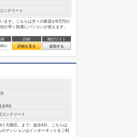
コンクリート
います。こちらは月々の家賃が9万円の
信が早く快適にパソコンが使えます。
面積
詳細
検討リスト
.48㎡
詳細を見る
追加する
目
3分
徒歩9分
筋コンクリート
ダイキ) 大開店」まで、徒歩4分。こちらは
ちらのマンションはインターネットをご利