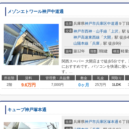
メゾンエトワール神戸中道通
兵庫県
神戸市兵庫区
中道通
９丁
住所
交通
神戸市西神・山手線
「
上沢
」駅 
神戸高速東西線
「
大開
」駅 徒歩
山陽本線
「
兵庫
」駅 徒歩9分
築12年
3階建
軽量
築年
階数
構造
関西スーパー 大開店まで徒歩5分です。
におすすめです。パソコンを快適に使い
す。...
所在階
賃料
管理費・共益費
敷金
礼金
間取り
9.6
万円
0ヶ月
2階
7,000円
25万円
1LDK
キューブ神戸塚本通
兵庫県
神戸市兵庫区
塚本通
６丁
住所