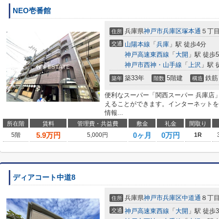
NEO壱番館
兵庫県
神戸市兵庫区
塚本通
５丁
住所
交通
山陽本線
「
兵庫
」駅 徒歩4分
神戸高速東西線
「
大開
」駅 徒歩
神戸市西神・山手線
「
上沢
」駅 
築33年
5階建
鉄筋
築年
階数
構造
便利なスーパー「関西スーパー 兵庫店」
えることができます。インターネットを
情報...
所在階
賃料
管理費・共益費
敷金
礼金
間取り
5.9
万円
0ヶ月
0万円
5階
5,000円
1R
ディアコート中道8
兵庫県
神戸市兵庫区
中道通
８丁
住所
交通
神戸高速東西線
「
大開
」駅 徒歩