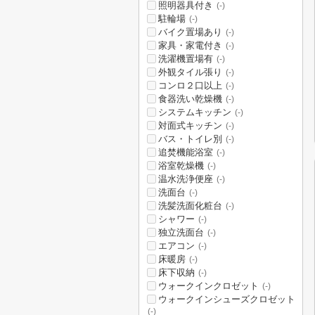
照明器具付き
(-)
駐輪場
(-)
バイク置場あり
(-)
家具・家電付き
(-)
洗濯機置場有
(-)
外観タイル張り
(-)
コンロ２口以上
(-)
食器洗い乾燥機
(-)
システムキッチン
(-)
対面式キッチン
(-)
バス・トイレ別
(-)
追焚機能浴室
(-)
浴室乾燥機
(-)
温水洗浄便座
(-)
洗面台
(-)
洗髪洗面化粧台
(-)
シャワー
(-)
独立洗面台
(-)
エアコン
(-)
床暖房
(-)
床下収納
(-)
ウォークインクロゼット
(-)
ウォークインシューズクロゼット
(-)