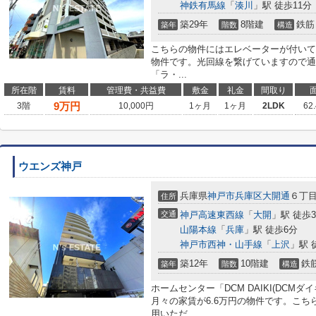
神鉄有馬線
「
湊川
」駅 徒歩11分
築29年
8階建
鉄筋
築年
階数
構造
こちらの物件にはエレベーターが付いて
物件です。光回線を繋げていますので通
「ラ・...
所在階
賃料
管理費・共益費
敷金
礼金
間取り
9
万円
3階
10,000円
1ヶ月
1ヶ月
2LDK
62
ウエンズ神戸
兵庫県
神戸市兵庫区
大開通
６丁
住所
交通
神戸高速東西線
「
大開
」駅 徒歩
山陽本線
「
兵庫
」駅 徒歩6分
神戸市西神・山手線
「
上沢
」駅 
築12年
10階建
鉄
築年
階数
構造
ホームセンター「DCM DAIKI(DCM
月々の家賃が6.6万円の物件です。こ
用いただ...