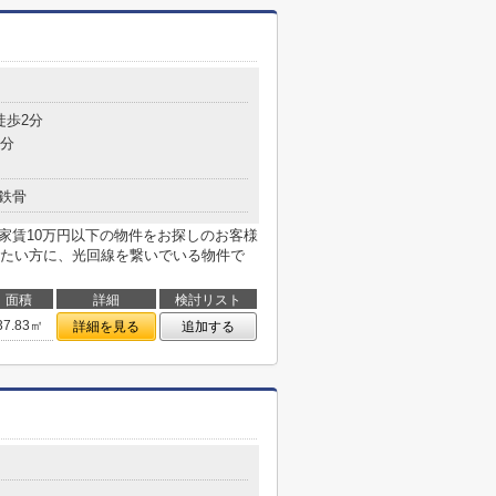
目
徒歩2分
4分
鉄骨
家賃10万円以下の物件をお探しのお客様
たい方に、光回線を繋いでいる物件で
面積
詳細
検討リスト
37.83㎡
詳細を見る
追加する
目