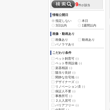
9
件が該当
情報公開日
指定しない
本日
3日以内
1週間以内
画像・動画あり
画像あり
動画あり
パノラマあり
こだわり条件
ペット飼育可
(-)
ペット専用設備
(-)
楽器相談
(-)
陽当り良好
(-)
閑静な住宅地
(-)
デザイナーズ
(-)
リノベーション済
(-)
保証人不要
(-)
事務所可
(-)
２人入居可
(-)
バリアフリー
(-)
分割可