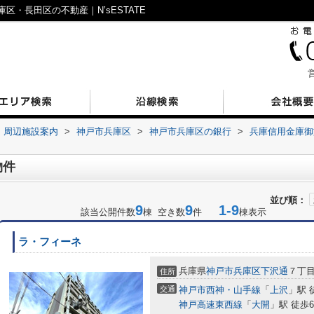
・長田区の不動産｜N’sESTATE
営
周辺施設案内
>
神戸市兵庫区
>
神戸市兵庫区の銀行
>
兵庫信用金庫御
物件
並び順：
9
9
1-9
該当公開件数
棟 空き数
件
棟表示
ラ・フィーネ
兵庫県
神戸市兵庫区
下沢通
７丁
住所
交通
神戸市西神・山手線
「
上沢
」駅 
神戸高速東西線
「
大開
」駅 徒歩