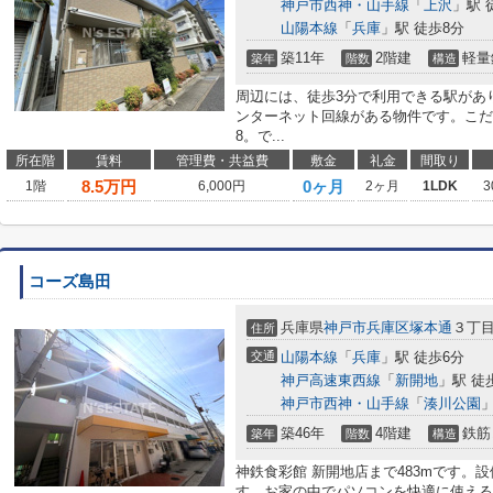
神戸市西神・山手線
「
上沢
」駅 
山陽本線
「
兵庫
」駅 徒歩8分
築11年
2階建
軽量
築年
階数
構造
周辺には、徒歩3分で利用できる駅があり
ンターネット回線がある物件です。こだ
8。で...
所在階
賃料
管理費・共益費
敷金
礼金
間取り
8.5
万円
0ヶ月
1階
6,000円
2ヶ月
1LDK
3
コーズ島田
兵庫県
神戸市兵庫区
塚本通
３丁
住所
交通
山陽本線
「
兵庫
」駅 徒歩6分
神戸高速東西線
「
新開地
」駅 徒
神戸市西神・山手線
「
湊川公園
」
築46年
4階建
鉄筋
築年
階数
構造
神鉄食彩館 新開地店まで483mです。設
す。お家の中でパソコンを快適に使える