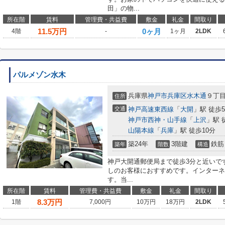
田」の物...
所在階
賃料
管理費・共益費
敷金
礼金
間取り
11.5
万円
0ヶ月
4階
-
1ヶ月
2LDK
パルメゾン水木
兵庫県
神戸市兵庫区
水木通
９丁
住所
交通
神戸高速東西線
「
大開
」駅 徒歩
神戸市西神・山手線
「
上沢
」駅 
山陽本線
「
兵庫
」駅 徒歩10分
築24年
3階建
鉄筋
築年
階数
構造
神戸大開通郵便局まで徒歩3分と近いで
しのお客様におすすめです。インターネ
す。当...
所在階
賃料
管理費・共益費
敷金
礼金
間取り
8.3
万円
1階
7,000円
10万円
18万円
2LDK