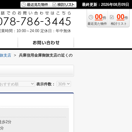
最終更新：2026年08月09日
00
00
件
件
最近見た物件
検討リスト
業時間：10:00～24:00
定休日：年中無休
旅支店
>
兵庫信用金庫御旅支店の近くの
表示件数：
目
徒歩2分
6分