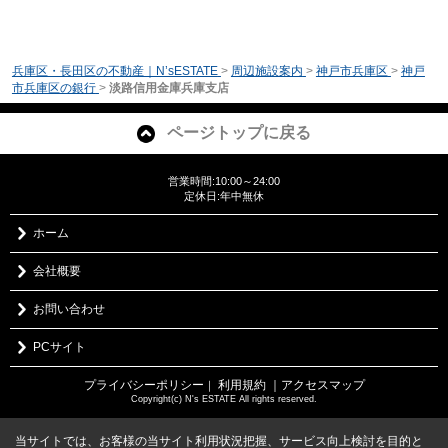
兵庫区・長田区の不動産｜N’sESTATE
>
周辺施設案内
>
神戸市兵庫区
>
神戸
市兵庫区の銀行
>
淡路信用金庫兵庫支店
ページトップに戻る
営業時間:10:00～24:00
定休日:年中無休
ホーム
会社概要
お問い合わせ
PCサイト
プライバシーポリシー
利用規約
｜アクセスマップ
｜
Copyright(c) N's ESTATE All rights reserved.
当サイトでは、お客様の当サイト利用状況把握、サービス向上検討を目的と