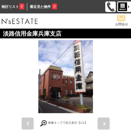
0
0
検討リスト
最近見た物件
お問合せ
淡路信用金庫兵庫支店
前
次
画像タップで拡大表示【
1
/1】