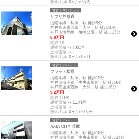
敷金/礼金:
0ヶ月/0万円
賃貸｜マンション
リブリ芦原通
山陽本線「兵庫」駅 徒歩9分
神戸高速東西線「大開」駅 徒歩16分
神戸市海岸線「御崎公園」駅 徒歩13分
6.8万円
間取:
1K
建物面積:
- / 7.88坪
土地面積:
- / -
敷金/礼金:
0ヶ月/1ヶ月
賃貸｜アパート
フラット松原
山陽本線「兵庫」駅 徒歩12分
神戸市海岸線「中央市場前」駅 徒歩8分
神戸高速東西線「大開」駅 徒歩18分
9.2万円
間取:
1LDK
建物面積:
- / 11.49坪
土地面積:
- / -
敷金/礼金:
0ヶ月/20万円
賃貸｜アパート
AXIA CITY 兵庫
山陽本線「兵庫」駅 徒歩10分
神戸市海岸線「中央市場前」駅 徒歩14分