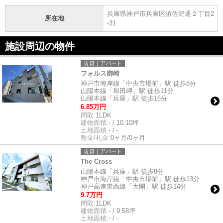
兵庫県神戸市兵庫区須佐野通２丁目2
所在地
-31
施設周辺の物件
賃貸｜アパート
フォルス御崎
神戸市海岸線「中央市場前」駅 徒歩8分
山陽本線「和田岬」駅 徒歩11分
山陽本線「兵庫」駅 徒歩16分
6.85万円
間取:
1LDK
建物面積:
- / 10.10坪
土地面積:
- / -
敷金/礼金:
0ヶ月/0ヶ月
賃貸｜アパート
The Cross
山陽本線「兵庫」駅 徒歩8分
神戸市海岸線「中央市場前」駅 徒歩13分
神戸高速東西線「大開」駅 徒歩14分
9.7万円
間取:
1LDK
建物面積:
- / 9.58坪
土地面積:
- / -