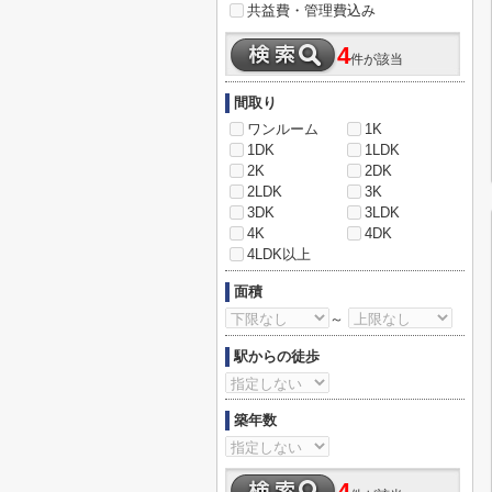
共益費・管理費込み
4
件が該当
間取り
ワンルーム
1K
1DK
1LDK
2K
2DK
2LDK
3K
3DK
3LDK
4K
4DK
4LDK以上
面積
～
駅からの徒歩
築年数