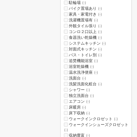
駐輪場
(-)
バイク置場あり
(-)
家具・家電付き
(-)
洗濯機置場有
(-)
外観タイル張り
(-)
コンロ２口以上
(-)
食器洗い乾燥機
(-)
システムキッチン
(-)
対面式キッチン
(-)
バス・トイレ別
(-)
追焚機能浴室
(-)
浴室乾燥機
(-)
温水洗浄便座
(-)
洗面台
(-)
洗髪洗面化粧台
(-)
シャワー
(-)
独立洗面台
(-)
エアコン
(-)
床暖房
(-)
床下収納
(-)
ウォークインクロゼット
(-)
ウォークインシューズクロゼット
(-)
収納豊富
(-)