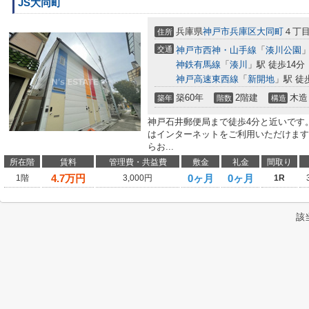
JS大同町
兵庫県
神戸市兵庫区
大同町
４丁
住所
交通
神戸市西神・山手線
「
湊川公園
」
神鉄有馬線
「
湊川
」駅 徒歩14分
神戸高速東西線
「
新開地
」駅 徒
築60年
2階建
木造
築年
階数
構造
神戸石井郵便局まで徒歩4分と近いです。
はインターネットをご利用いただけます
らお...
所在階
賃料
管理費・共益費
敷金
礼金
間取り
4.7
万円
0ヶ月
0ヶ月
1階
3,000円
1R
該