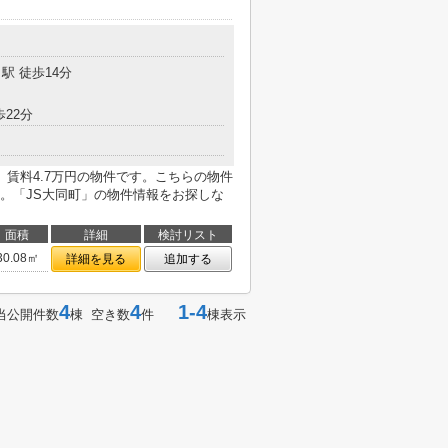
目
駅 徒歩14分
歩22分
賃料4.7万円の物件です。こちらの物件
。「JS大同町」の物件情報をお探しな
面積
詳細
検討リスト
30.08㎡
詳細を見る
追加する
4
4
1-4
当公開件数
棟 空き数
件
棟表示