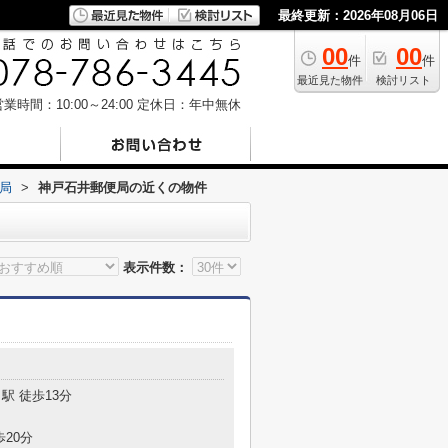
最終更新：2026年08月06日
00
00
件
件
最近見た物件
検討リスト
業時間：10:00～24:00
定休日：年中無休
局
>
神戸石井郵便局の近くの物件
表示件数：
目
駅 徒歩13分
歩20分