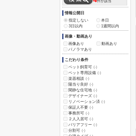
4
件が該当
情報公開日
指定しない
本日
3日以内
1週間以内
画像・動画あり
画像あり
動画あり
パノラマあり
こだわり条件
ペット飼育可
(-)
ペット専用設備
(-)
楽器相談
(-)
陽当り良好
(-)
閑静な住宅地
(-)
デザイナーズ
(-)
リノベーション済
(-)
保証人不要
(-)
事務所可
(-)
２人入居可
(-)
バリアフリー
(-)
分割可
(-)