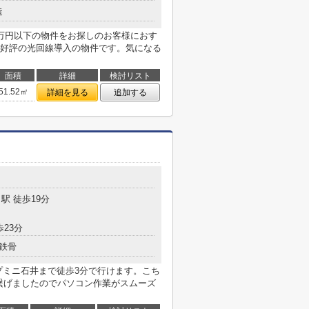
造
0万円以下の物件をお探しのお客様におす
好評の光回線導入の物件です。気になる
面積
詳細
検討リスト
51.52㎡
詳細を見る
追加する
目
駅 徒歩19分
歩23分
鉄骨
プミニ石井まで徒歩3分で行けます。こち
を繋げましたのでパソコン作業がスムーズ