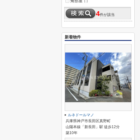
角部屋
(-)
4
件が該当
新着物件
ルネドールマノ
兵庫県神戸市長田区真野町
山陽本線「新長田」駅 徒歩12分
築10年