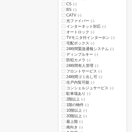
CS
(-)
BS
(-)
CATV
(-)
光ファイバー
(-)
インターネット対応
(-)
オートロック
(-)
TVモニタ付インターホン
(-)
宅配ボックス
(-)
24時間緊急通報システム
(-)
ディンプルキー
(-)
防犯カメラ
(-)
24時間有人管理
(-)
フロントサービス
(-)
24時間ゴミ出し可
(-)
住戸内覧可能
(-)
コンシェルジュサービス
(-)
駐車場あり
(-)
2階以上
(-)
1階の物件
(-)
10階以上
(-)
20階以上
(-)
最上階
(-)
南向き
(-)