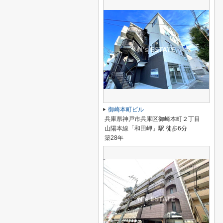
御崎本町ビル
兵庫県神戸市兵庫区御崎本町２丁目
山陽本線「和田岬」駅 徒歩6分
築28年