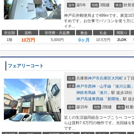
築5年
3階建
鉄骨
築年
階数
構造
神戸石井郵便局まで499mです。家賃1
すめです。お仕事でパソコンを使う方に
イチ...
所在階
賃料
管理費・共益費
敷金
礼金
間取り
10
万円
0ヶ月
1階
5,000円
10.5万円
2LDK
フェアリーコート
兵庫県
神戸市兵庫区
大同町
３丁
住所
交通
神戸市西神・山手線
「
湊川公園
」
神鉄有馬線
「
湊川
」駅 徒歩18分
神戸高速東西線
「
新開地
」駅 徒
築15年
2階建
軽量
築年
階数
構造
近くの生活協同組合コープこうべ コー
らは賃料7.6万円の物件です。光回線
です...