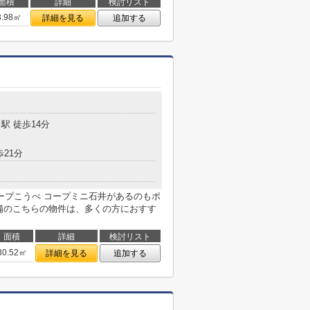
面積
詳細
検討リスト
3.98㎡
詳細を見る
追加する
目
駅 徒歩14分
歩21分
ープこうべ コープミニ石井があるのもポ
設備のこちらの物件は、多くの方におすす
面積
詳細
検討リスト
30.52㎡
詳細を見る
追加する