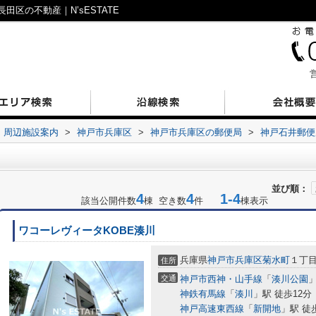
区の不動産｜N’sESTATE
営
周辺施設案内
>
神戸市兵庫区
>
神戸市兵庫区の郵便局
>
神戸石井郵便
並び順：
4
4
1-4
該当公開件数
棟 空き数
件
棟表示
ワコーレヴィータKOBE湊川
兵庫県
神戸市兵庫区
菊水町
１丁
住所
交通
神戸市西神・山手線
「
湊川公園
」
神鉄有馬線
「
湊川
」駅 徒歩12分
神戸高速東西線
「
新開地
」駅 徒