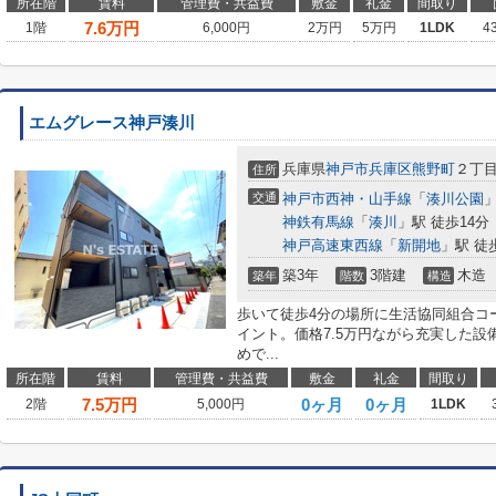
所在階
賃料
管理費・共益費
敷金
礼金
間取り
7.6
万円
1階
6,000円
2万円
5万円
1LDK
4
エムグレース神戸湊川
兵庫県
神戸市兵庫区
熊野町
２丁
住所
交通
神戸市西神・山手線
「
湊川公園
」
神鉄有馬線
「
湊川
」駅 徒歩14分
神戸高速東西線
「
新開地
」駅 徒
築3年
3階建
木造
築年
階数
構造
歩いて徒歩4分の場所に生活協同組合コ
イント。価格7.5万円ながら充実した
めで...
所在階
賃料
管理費・共益費
敷金
礼金
間取り
7.5
万円
0ヶ月
0ヶ月
2階
5,000円
1LDK