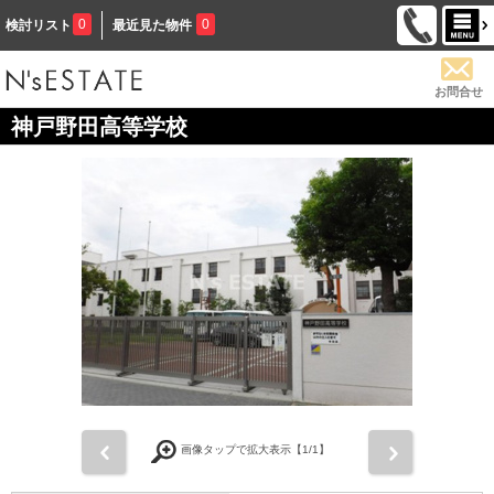
0
0
検討リスト
最近見た物件
お問合せ
神戸野田高等学校
前
次
画像タップで拡大表示【
1
/1】