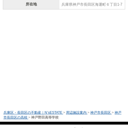
所在地
兵庫県神戸市長田区海運町６丁目1-7
兵庫区・長田区の不動産｜N’sESTATE
>
周辺施設案内
>
神戸市長田区
>
神戸
市長田区の高校
>
神戸野田高等学校