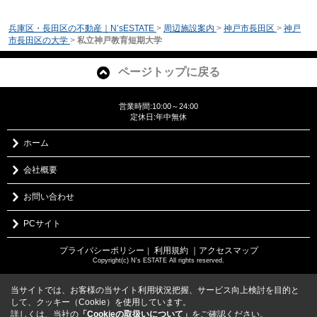
兵庫区・長田区の不動産｜N’sESTATE
>
周辺施設案内
>
神戸市長田区
>
神戸
市長田区の大学
>
私立神戸教育短期大学
ページトップに戻る
営業時間:10:00～24:00
定休日:年中無休
ホーム
会社概要
お問い合わせ
PCサイト
プライバシーポリシー
利用規約
｜アクセスマップ
｜
Copyright(c) N's ESTATE All rights reserved.
当サイトでは、お客様の当サイト利用状況把握、サービス向上検討を目的と
して、クッキー（Cookie）を使用しています。
詳しくは、当社の
「Cookieの取扱いについて」
をご確認ください。