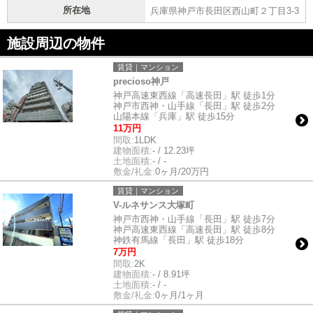
所在地
兵庫県神戸市長田区西山町２丁目3-3
施設周辺の物件
賃貸｜マンション
precioso神戸
神戸高速東西線「高速長田」駅 徒歩1分
神戸市西神・山手線「長田」駅 徒歩2分
山陽本線「兵庫」駅 徒歩15分
11万円
間取:
1LDK
建物面積:
- / 12.23坪
土地面積:
- / -
敷金/礼金:
0ヶ月/20万円
賃貸｜マンション
V-ルネサンス大塚町
神戸市西神・山手線「長田」駅 徒歩7分
神戸高速東西線「高速長田」駅 徒歩8分
神鉄有馬線「長田」駅 徒歩18分
7万円
間取:
2K
建物面積:
- / 8.91坪
土地面積:
- / -
敷金/礼金:
0ヶ月/1ヶ月