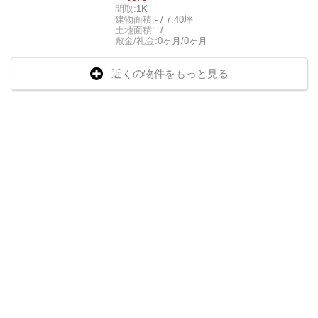
間取:
1K
建物面積:
- / 7.40坪
土地面積:
- / -
敷金/礼金:
0ヶ月/0ヶ月
近くの物件をもっと見る