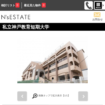
0
0
検討リスト
最近見た物件
お問合せ
私立神戸教育短期大学
前
次
画像タップで拡大表示【
1
/1】