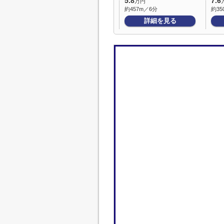
5.8
7.6
万円
約457m／6分
約35
詳細を見る