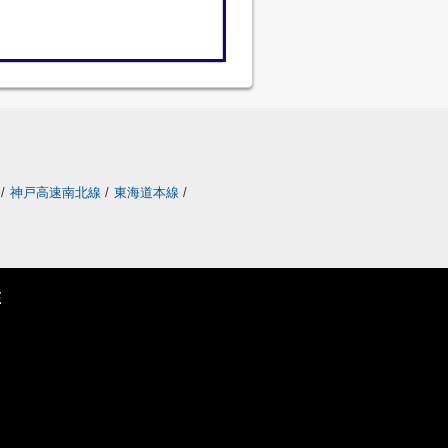
/
神戸高速南北線
/
東海道本線
/
E