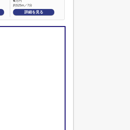
6
万円
約525m／7分
詳細を見る