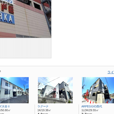
件
ライ
ズ大谷Ⅱ
ラグーナ
ARPEGGIO西代
/50.80㎡
1K/19.38㎡
1LDK/29.55㎡