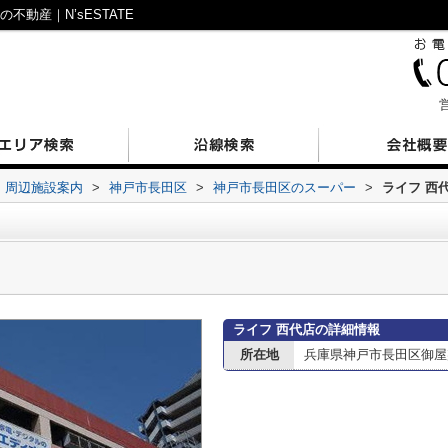
動産｜N’sESTATE
営
周辺施設案内
>
神戸市長田区
>
神戸市長田区のスーパー
>
ライフ 西
ライフ 西代店の詳細情報
所在地
兵庫県神戸市長田区御屋敷