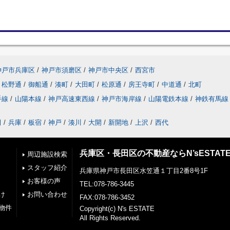
神戸市兵庫区
/
神戸市須磨区
/
神戸市中央区
/
西宮市
松野通
/
御船通
/
湊町
/
大田町
/
松原通
/
房王寺町
/
中道通
/
北町
手線
/
山陽本線
/
神戸高速東西線
/
神戸市海岸線
/
山陽電鉄本線
/
神鉄有馬線
田
/
兵庫
/
板宿
/
神戸
/
湊川
/
大開
/
新開地
/
上沢
/
西代
兵庫区・長田区の不動産ならN’sESTAT
周辺施設検索
スタッフ紹介
兵庫県神戸市長田区水笠通１丁目2番8号1F
お客様の声
TEL:078-786-3445
け
お問い合わせ
FAX:078-786-3452
物件
Copyright(c) N's ESTATE
All Rights Reserved.