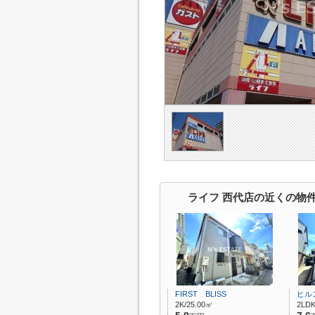
ライフ 西代店の近くの物
FIRST BLISS
ヒル
2K/25.00㎡
2LDK