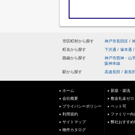
市区町村から探す
神戸市長田区
/
町名から探す
下沢通
/
塚本通
/
路線から探す
神戸市西神・山
阪神本線
駅から探す
高速長田
/
新長
ホーム
新築・築浅
会社概要
敷金礼金ゼロ
プライバシーポリシー
ペット可
利用規約
ファミリー向
サイトマップ
弊社おすすめ
物件カタログ