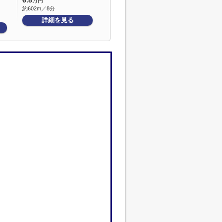
6.8
万円
約602m／8分
詳細を見る