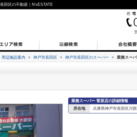
田区の不動産｜N’sESTATE
営
周辺施設案内
>
神戸市長田区
>
神戸市長田区のスーパー
>
業務スーパ
業務スーパー 菅原店の詳細情報
所在地
兵庫県神戸市長田区川西