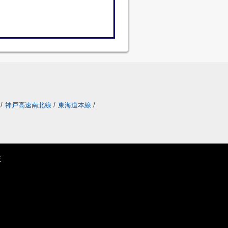
/
神戸高速南北線
/
東海道本線
/
E