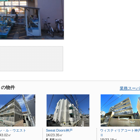
くの物件
業務スーパ
ン・ル・ウエスト
Sweat Doors神戸
ウィスティリアコート神
43.02㎡
1K/23.35㎡
Ⅱ
1R/33.18㎡