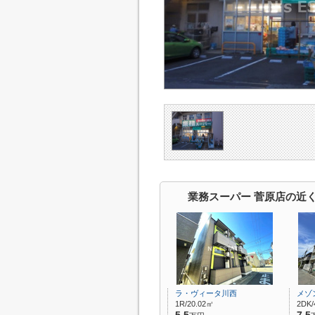
業務スーパー 菅原店の近
ラ・ヴィータ川西
メゾ
1R/20.02㎡
2DK/