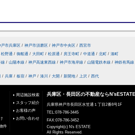
神戸市兵庫区
/
神戸市須磨区
/
神戸市中央区
/
西宮市
松野通
/
御船通
/
大田町
/
松原通
/
房王寺町
/
中道通
/
北町
/
湊町
手線
/
山陽本線
/
神戸高速東西線
/
神戸市海岸線
/
山陽電鉄本線
/
神鉄有馬線
田
/
兵庫
/
板宿
/
神戸
/
湊川
/
大開
/
新開地
/
上沢
/
西代
兵庫区・長田区の不動産ならN’sESTAT
周辺施設検索
スタッフ紹介
兵庫県神戸市長田区水笠通１丁目2番8号1F
お客様の声
TEL:078-786-3445
け
お問い合わせ
FAX:078-786-3452
物件
Copyright(c) N's ESTATE
All Rights Reserved.