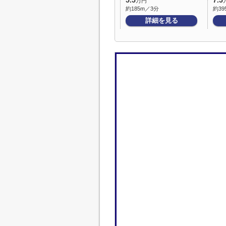
5.5
7.5
万円
約185m／3分
約39
詳細を見る