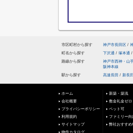
市区町村から探す
神戸市長田区
/
町名から探す
下沢通
/
塚本通
/
路線から探す
神戸市西神・山
阪神本線
駅から探す
高速長田
/
新長
ホーム
新築・築浅
会社概要
敷金礼金ゼロ
プライバシーポリシー
ペット可
利用規約
ファミリー向
サイトマップ
弊社おすすめ
物件カタログ