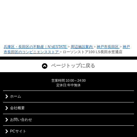
兵庫区・長田区の不動産｜N’sESTATE
>
周辺施設案内
>
神戸市長田区
>
神戸
市長田区のコンビニエンスストア
>
ローソンストア100 LS長田水笠通店
ページトップに戻る
営業時間:10:00～24:00
定休日:年中無休
ホーム
会社概要
お問い合わせ
PCサイト