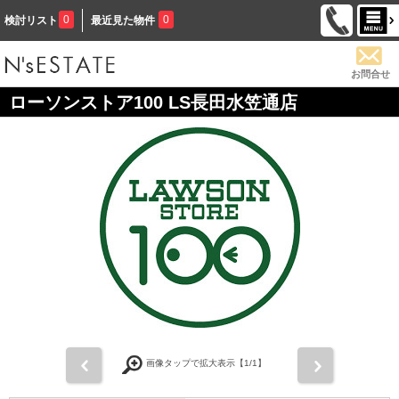
0
0
検討リスト
最近見た物件
お問合せ
ローソンストア100 LS長田水笠通店
前
次
画像タップで拡大表示【
1
/1】