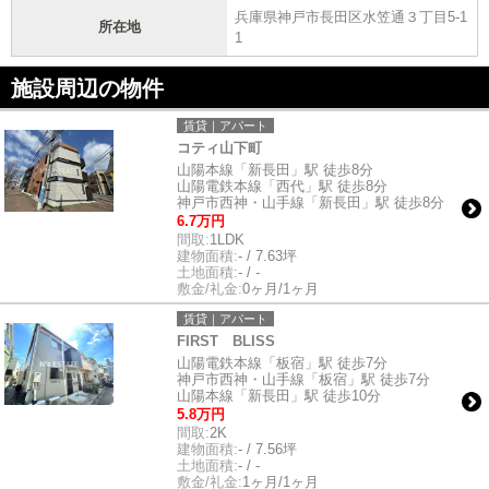
兵庫県神戸市長田区水笠通３丁目5-1
所在地
1
施設周辺の物件
賃貸｜アパート
コティ山下町
山陽本線「新長田」駅 徒歩8分
山陽電鉄本線「西代」駅 徒歩8分
神戸市西神・山手線「新長田」駅 徒歩8分
6.7万円
間取:
1LDK
建物面積:
- / 7.63坪
土地面積:
- / -
敷金/礼金:
0ヶ月/1ヶ月
賃貸｜アパート
FIRST BLISS
山陽電鉄本線「板宿」駅 徒歩7分
神戸市西神・山手線「板宿」駅 徒歩7分
山陽本線「新長田」駅 徒歩10分
5.8万円
間取:
2K
建物面積:
- / 7.56坪
土地面積:
- / -
敷金/礼金:
1ヶ月/1ヶ月