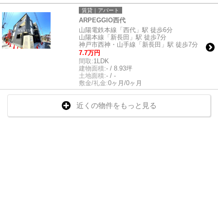
賃貸｜アパート
ARPEGGIO西代
山陽電鉄本線「西代」駅 徒歩6分
山陽本線「新長田」駅 徒歩7分
神戸市西神・山手線「新長田」駅 徒歩7分
7.7万円
間取:
1LDK
建物面積:
- / 8.93坪
土地面積:
- / -
敷金/礼金:
0ヶ月/0ヶ月
近くの物件をもっと見る