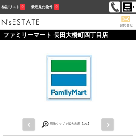
0
0
検討リスト
最近見た物件
お問合せ
ファミリーマート 長田大橋町四丁目店
前
次
画像タップで拡大表示【
1
/1】