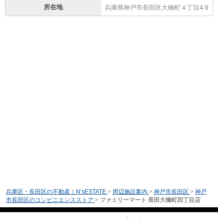
所在地
兵庫県神戸市長田区大橋町４丁目4-9
兵庫区・長田区の不動産｜N’sESTATE
>
周辺施設案内
>
神戸市長田区
>
神戸
市長田区のコンビニエンスストア
>
ファミリーマート 長田大橋町四丁目店